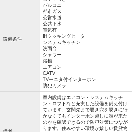
バルコニー
都市ガス
公営水道
公共下水
電気有
IHクッキングヒーター
設備条件
システムキッチン
洗面台
シャワー
浴槽
エアコン
CATV
TVモニタ付インターホン
防犯カメラ
室内設備はエアコン・システムキッチ
ン・ロフトなど充実した設備を備え付け
ています。玄関先まで覗き穴を覗きに行
かなくてもインターホン越しに誰が来た
のかを確認できるので防犯対策につなが
ります。住みやすい環境が嬉しい賃貸物
備考