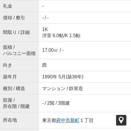
礼金
-
償却 / 敷引
- / -
1K
間取り / 詳細
洋室 6.0帖
/
K 1.5帖
面積 /
17.00㎡ / -
バルコニー面積
向き
西
築年月
1990年 5月(築36年)
種別 / 構造
マンション / 鉄骨造
部屋 /
- / 2階 / 3階建
所在階 / 階建
所在地
東京都
府中市
新町
１丁目