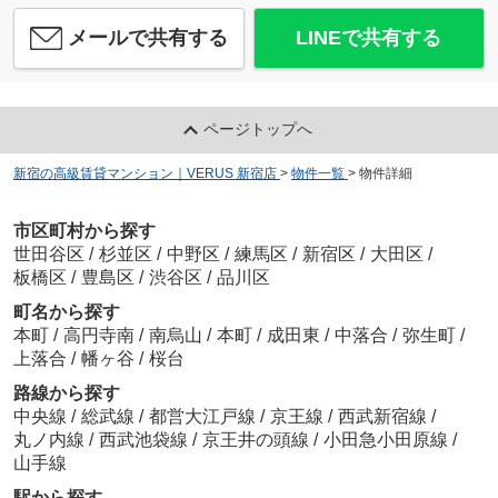
メールで共有する
LINEで共有する
ページトップへ
新宿の高級賃貸マンション｜VERUS 新宿店
>
物件一覧
>
物件詳細
市区町村から探す
世田谷区
/
杉並区
/
中野区
/
練馬区
/
新宿区
/
大田区
/
板橋区
/
豊島区
/
渋谷区
/
品川区
町名から探す
本町
/
高円寺南
/
南烏山
/
本町
/
成田東
/
中落合
/
弥生町
/
上落合
/
幡ヶ谷
/
桜台
路線から探す
中央線
/
総武線
/
都営大江戸線
/
京王線
/
西武新宿線
/
丸ノ内線
/
西武池袋線
/
京王井の頭線
/
小田急小田原線
/
山手線
駅から探す