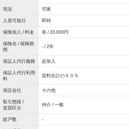
現況
空家
入居可能日
即時
保険加入 / 料金
有 / 20,000円
保険名 / 保険期
- / 2年
間
保証人代行義務
必加入
保証人代行利用
賃料合計の５０％
料
保証会社
その他
取引態様 /
仲介 / 一般
賃貸区分
総戸数
-