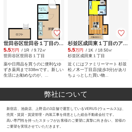
世田谷区世田谷１丁目のアパート
杉並区成田東１丁目のアパート
5.5
5.5
万円
/ 1R / 9.72㎡
万円
/ 1K / 18.50㎡
世田谷区世田谷１丁目
杉並区成田東１丁目
薬や日用品を買うのに便利なゆ
近くにはファミリーマート 杉並
ずき薬局まで338mです。新しい
松ノ木一丁目店(徒歩3分)があり
生活にお勧めなのが、...
ちょっとした買い物...
弊社について
新宿店、池袋店、上野店の3店舗で運営しているVERUS (ウェールス)は、
売買・賃貸・賃貸管理・内装工事を得意とした総合不動産会社です。
高い専門性を持ったスタッフがお客様のご要望に真摯に向き合い、皆様の
ご要望を実現させていただきます。