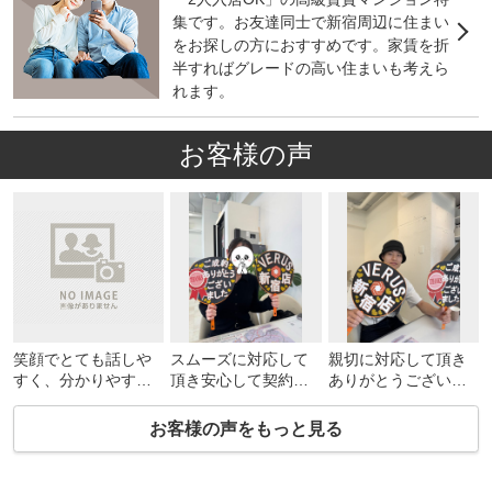
集です。お友達同士で新宿周辺に住まい
をお探しの方におすすめです。家賃を折
半すればグレードの高い住まいも考えら
れます。
お客様の声
笑顔でとても話しや
スムーズに対応して
親切に対応して頂き
すく、分かりやすか
頂き安心して契約出
ありがとうございま
ったです。
来ました。
した。
ありがとうございま
お客様の声をもっと見る
す。