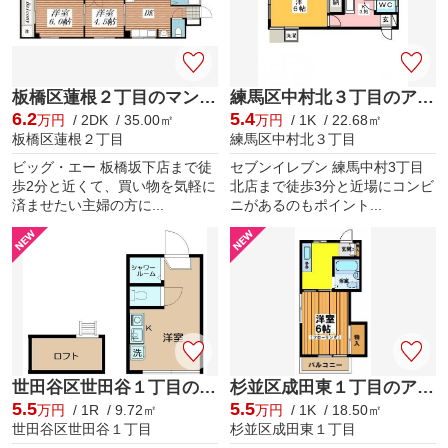
板橋区蓮根２丁目のマンション
練馬区中村北３丁目のアパート
6.2
5.4
万円
/ 2DK / 35.00㎡
万円
/ 1K / 22.68㎡
板橋区蓮根２丁目
練馬区中村北３丁目
ビッグ・エー 板橋坂下店まで徒
セブンイレブン 練馬中村3丁目
歩2分と近くて、買い物を気軽に
北店まで徒歩3分と近場にコンビ
済ませたい主婦の方に...
ニがあるのもポイント...
世田谷区世田谷１丁目のアパート
杉並区成田東１丁目のアパート
5.5
5.5
万円
/ 1R / 9.72㎡
万円
/ 1K / 18.50㎡
世田谷区世田谷１丁目
杉並区成田東１丁目