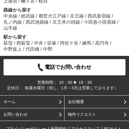
上落合
/
幡ヶ谷
/
桜台
路線から探す
中央線
/
総武線
/
都営大江戸線
/
京王線
/
西武新宿線
/
丸ノ内線
/
西武池袋線
/
京王井の頭線
/
小田急小田原線
/
山手線
駅から探す
荻窪
/
西荻窪
/
中井
/
笹塚
/
阿佐ケ谷
/
練馬
/
高円寺
/
中野坂上
/
代田橋
/
中野
電話でお問い合わせ
営業時間：
10：00 ▶ 19：30
定休日：
毎週水曜日（但し、1月～3月は営業しております）
ホーム
会社概要
お問い合わせ
物件リクエスト
プライバシーポリシー
利用規約
アクセスマップ
PCサイト