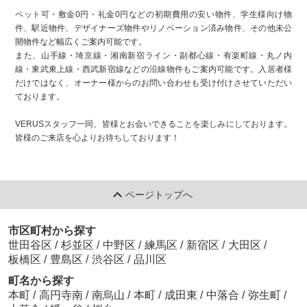
ペット可・敷金0円・礼金0円などの初期費用の安い物件、学生様向け物
件、駅近物件、デザイナーズ物件やリノベーション済み物件、その他未公
開物件など幅広くご案内可能です。
また、山手線・埼京線・湘南新宿ライン・副都心線・有楽町線・丸ノ内
線・東武東上線・西武新宿線などの沿線物件もご案内可能です。入居者様
だけではなく、オーナー様からのお問い合わせも受け付けさせていただい
ております。
VERUSスタッフ一同、皆様とお会いできることを楽しみにしております。
皆様のご来店を心よりお待ちしております！
ページトップへ
市区町村から探す
世田谷区
/
杉並区
/
中野区
/
練馬区
/
新宿区
/
大田区
/
板橋区
/
豊島区
/
渋谷区
/
品川区
町名から探す
本町
/
高円寺南
/
南烏山
/
本町
/
成田東
/
中落合
/
弥生町
/