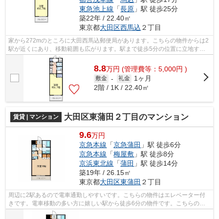
東急池上線
「
長原
」駅 徒歩25分
築22年 / 22.40㎡
東京都
大田区
西馬込
２丁目
家から272mのところに大田西馬込郵便局があります。こちらの物件からは2
駅が近くにあり、移動範囲も広がります。駅まで徒歩5分の位置に立地す
る、アクセス良好な物件です。こちらはマ...
8.8
万
円
(管理費等：5,000円 )
1ヶ月
敷金
-
礼金
2階 / 1K / 22.40㎡
大田区東蒲田２丁目のマンション
賃貸 | マンション
9.6
万円
京急本線
「
京急蒲田
」駅 徒歩6分
京急本線
「
梅屋敷
」駅 徒歩8分
京浜東北線
「
蒲田
」駅 徒歩14分
築19年 / 26.15㎡
東京都
大田区
東蒲田
２丁目
周辺に2駅あるので電車通勤しやすいです。こちらの物件はエレベーター付
きです。電車移動の多い方に嬉しい駅から徒歩6分の物件です。こちらの物
件はマンションです。当社スタッフが地...