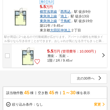
敷0
礼0
5.5
万円
都営浅草線
「
西馬込
」駅 徒歩9分
東急池上線
「
池上
」駅 徒歩13分
東急池上線
「
千鳥町
」駅 徒歩19分
築11年 / 9.45㎡
東京都
大田区
仲池上
２丁目
駅が周辺に2つあるので行動範囲が広がります。アパートの個性を外観タイ
ル張りなら引き出すことができます。おしゃれが気になる方でもきっと満足
いただける、デザイナーズ物件です。こ...
5.5
万
円
(管理費等：10,000円 )
敷金
-
礼金
-
1階 / 1R / 9.45㎡
次の30件へ
45
45
1～30
該当物件数
棟
空き数
件
棟を表示
変更
絞り込み条件：
なし