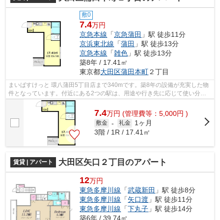
敷0
7.4
万円
京急本線
「
京急蒲田
」駅 徒歩11分
京浜東北線
「
蒲田
」駅 徒歩13分
京急本線
「
雑色
」駅 徒歩13分
築8年 / 17.41㎡
東京都
大田区
蒲田本町
２丁目
まいばすけっと 環八蒲田5丁目店まで340mです。築8年の設備が充実した物
件となっています。付近にある2つの駅は、用途や行き先に応じて使い分け
ることができます。こちらの物件はアパ...
7.4
万
円
(管理費等：5,000円 )
1ヶ月
敷金
-
礼金
3階 / 1R / 17.41㎡
大田区矢口２丁目のアパート
賃貸 | アパート
12
万円
東急多摩川線
「
武蔵新田
」駅 徒歩8分
東急多摩川線
「
矢口渡
」駅 徒歩11分
東急多摩川線
「
下丸子
」駅 徒歩14分
築6年 / 39.74㎡