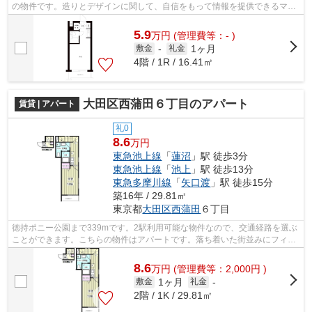
の物件です。造りとデザインに関して、自信をもって情報を提供できるマン
ションです。最上階の物件です。でき...
5.9
万
円
(管理費等：- )
1ヶ月
敷金
-
礼金
4階 / 1R / 16.41㎡
大田区西蒲田６丁目のアパート
賃貸 | アパート
礼0
8.6
万円
東急池上線
「
蓮沼
」駅 徒歩3分
東急池上線
「
池上
」駅 徒歩13分
東急多摩川線
「
矢口渡
」駅 徒歩15分
築16年 / 29.81㎡
東京都
大田区
西蒲田
６丁目
徳持ポニー公園まで339mです。2駅利用可能な物件なので、交通経路を選ぶ
ことができます。こちらの物件はアパートです。落ち着いた街並みにフィッ
トする外観タイルのアパート。できるだ...
8.6
万
円
(管理費等：2,000円 )
1ヶ月
敷金
礼金
-
2階 / 1K / 29.81㎡