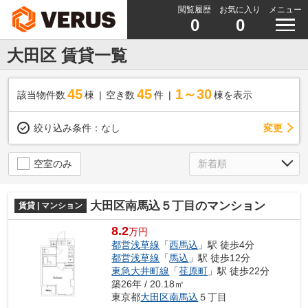
閲覧履歴
お気に入り
メニュー
0
0
大田区 賃貸一覧
45
45
1～30
該当物件数
棟
空き数
件
棟を表示
変更
絞り込み条件：
なし
空室のみ
大田区南馬込５丁目のマンション
賃貸 | マンション
8.2
万円
都営浅草線
「
西馬込
」駅 徒歩4分
都営浅草線
「
馬込
」駅 徒歩12分
東急大井町線
「
荏原町
」駅 徒歩22分
築26年 / 20.18㎡
東京都
大田区
南馬込
５丁目