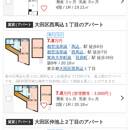
1ヶ月
0ヶ月
敷金
礼金
4階 / 1R / 19.21㎡
大田区西馬込１丁目のアパート
賃貸 | アパート
敷0
礼0
7.8
万円
都営浅草線
「
馬込
」駅 徒歩6分
都営浅草線
「
西馬込
」駅 徒歩7分
東急大井町線
「
荏原町
」駅 徒歩18分
築8年 / 20.18㎡
東京都
大田区
西馬込
１丁目
薬や日用品を買うのに便利なまごめ薬局まで219mです。最上階のアパート
です。2駅利用可能な物件で目的地に応じて路線を選ぶことができます。駅
から徒歩6分の物件で、アクセス良好です...
7.8
万
円
(管理費等：3,000円 )
0ヶ月
0ヶ月
敷金
礼金
2階 / 1R / 20.18㎡
大田区仲池上２丁目のアパート
賃貸 | アパート