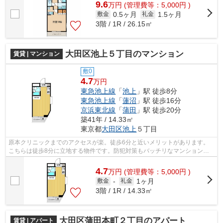
9.6
万
円
(管理費等：5,000円 )
0.5ヶ月
1.5ヶ月
敷金
礼金
3階 / 1R / 26.15㎡
大田区池上５丁目のマンション
賃貸 | マンション
敷0
4.7
万円
東急池上線
「
池上
」駅 徒歩8分
東急池上線
「
蓮沼
」駅 徒歩16分
京浜東北線
「
蒲田
」駅 徒歩20分
築41年 / 14.33㎡
東京都
大田区
池上
５丁目
原本クリニックまでのアクセスが楽。徒歩6分と近いメリットがあります。
こちらは徒歩8分に立地する物件です。防犯対策もバッチリなマンションタ
イプの物件です。周辺に2駅ありの電車通...
4.7
万
円
(管理費等：5,000円 )
1ヶ月
敷金
-
礼金
3階 / 1R / 14.33㎡
大田区蒲田本町２丁目のアパート
賃貸 | アパート