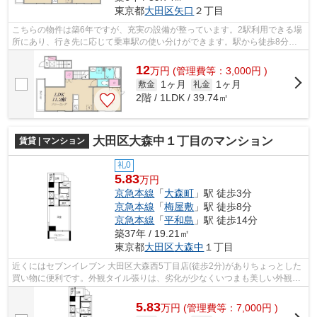
東京都
大田区
矢口
２丁目
こちらの物件は築6年ですが、充実の設備が整っています。2駅利用できる場
所にあり、行き先に応じて乗車駅の使い分けができます。駅から徒歩8分に
立地する、魅力的な駅近物件です。こち...
12
万
円
(管理費等：3,000円 )
1ヶ月
1ヶ月
敷金
礼金
2階 / 1LDK / 39.74㎡
大田区大森中１丁目のマンション
賃貸 | マンション
礼0
5.83
万円
京急本線
「
大森町
」駅 徒歩3分
京急本線
「
梅屋敷
」駅 徒歩8分
京急本線
「
平和島
」駅 徒歩14分
築37年 / 19.21㎡
東京都
大田区
大森中
１丁目
近くにはセブンイレブン 大田区大森西5丁目店(徒歩2分)がありちょっとした
買い物に便利です。外観タイル張りは、劣化が少なくいつまも美しい外観を
保ちます。駅まで3分と、駅近でアク...
5.83
万
円
(管理費等：7,000円 )