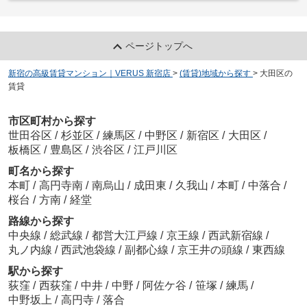
ページトップへ
新宿の高級賃貸マンション｜VERUS 新宿店
>
(賃貸)地域から探す
>
大田区の
賃貸
市区町村から探す
世田谷区
/
杉並区
/
練馬区
/
中野区
/
新宿区
/
大田区
/
板橋区
/
豊島区
/
渋谷区
/
江戸川区
町名から探す
本町
/
高円寺南
/
南烏山
/
成田東
/
久我山
/
本町
/
中落合
/
桜台
/
方南
/
経堂
路線から探す
中央線
/
総武線
/
都営大江戸線
/
京王線
/
西武新宿線
/
丸ノ内線
/
西武池袋線
/
副都心線
/
京王井の頭線
/
東西線
駅から探す
荻窪
/
西荻窪
/
中井
/
中野
/
阿佐ケ谷
/
笹塚
/
練馬
/
中野坂上
/
高円寺
/
落合