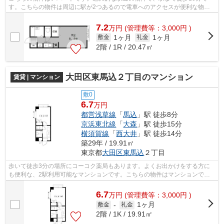
す。こちらの物件は周辺に駅が2つあるので電車へのアクセスが便利な物件
です。当社スタッフが地域の賃貸情報をご...
7.2
万
円
(管理費等：3,000円 )
1ヶ月
1ヶ月
敷金
礼金
2階 / 1R / 20.47㎡
大田区東馬込２丁目のマンション
賃貸 | マンション
敷0
6.7
万円
都営浅草線
「
馬込
」駅 徒歩8分
京浜東北線
「
大森
」駅 徒歩15分
横須賀線
「
西大井
」駅 徒歩14分
築29年 / 19.91㎡
東京都
大田区
東馬込
２丁目
歩いて徒歩3分の場所にコーコク薬局もあります。よくお出かけをする方に
も便利な、2駅利用可能なマンションです。こちらの物件はマンションで
す。駅から徒歩8分の物件なら、駅前のお買...
6.7
万
円
(管理費等：3,000円 )
1ヶ月
敷金
-
礼金
2階 / 1K / 19.91㎡