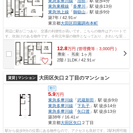
東急多摩川線
「
沼部
」駅 徒歩4分
東急東横線
「
多摩川
」駅 徒歩13分
東急池上線
「
御嶽山
」駅 徒歩9分
築7年 / 42.91㎡
東京都
大田区
田園調布本町
周辺に駅が二つあり、交通の利便性が高いです。こちらの物件はアパートで
す。吹抜けのある物件です。令和元年築の物件となっており、きれいな室内
が魅力となっています。できるだけ早...
12.8
万
円
(管理費等：3,000円 )
1ヶ月
敷金
-
礼金
2階 / 1LDK / 42.91㎡
大田区矢口２丁目のマンション
賃貸 | マンション
敷0
5.9
万円
東急多摩川線
「
武蔵新田
」駅 徒歩9分
東急多摩川線
「
下丸子
」駅 徒歩14分
東急多摩川線
「
矢口渡
」駅 徒歩13分
築38年 / 16.41㎡
東京都
大田区
矢口
２丁目
駅から徒歩9分の位置にある物件なので、アクセスも良好です。2駅利用可能