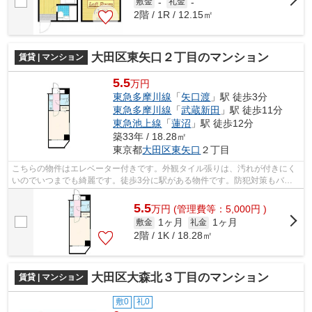
敷金
-
礼金
-
2階 / 1R / 12.15㎡
大田区東矢口２丁目のマンション
賃貸 | マンション
5.5
万円
東急多摩川線
「
矢口渡
」駅 徒歩3分
東急多摩川線
「
武蔵新田
」駅 徒歩11分
東急池上線
「
蓮沼
」駅 徒歩12分
築33年 / 18.28㎡
東京都
大田区
東矢口
２丁目
こちらの物件はエレベーター付きです。外観タイル張りは、汚れが付きにく
いのでいつまでも綺麗です。徒歩3分に駅がある物件です。防犯対策もバッ
チリなマンションタイプの物件です。当...
5.5
万
円
(管理費等：5,000円 )
1ヶ月
1ヶ月
敷金
礼金
2階 / 1K / 18.28㎡
大田区大森北３丁目のマンション
賃貸 | マンション
敷0
礼0