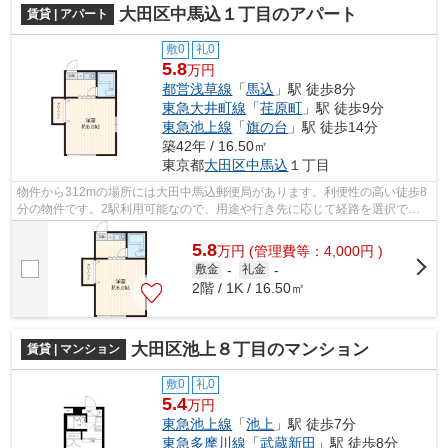
大田区中馬込１丁目のアパート
賃貸 | アパート
敷0
礼0
5.8
万円
都営浅草線
「
馬込
」駅 徒歩8分
東急大井町線
「
荏原町
」駅 徒歩9分
東急池上線
「
旗の台
」駅 徒歩14分
築42年 / 16.50㎡
東京都
大田区
中馬込
１丁目
物件から312mの場所には大田中馬込郵便局があります。利便性の高い徒歩8
分の物件です。2駅利用可能なので、用途や行き先に応じて経路を選択でき
ます。こちらの物件はアパートです。賃...
5.8
万
円
(管理費等：4,000円 )
敷金
-
礼金
-
2階 / 1K / 16.50㎡
大田区池上８丁目のマンション
賃貸 | マンション
敷0
礼0
5.4
万円
東急池上線
「
池上
」駅 徒歩7分
東急多摩川線
「
武蔵新田
」駅 徒歩8分