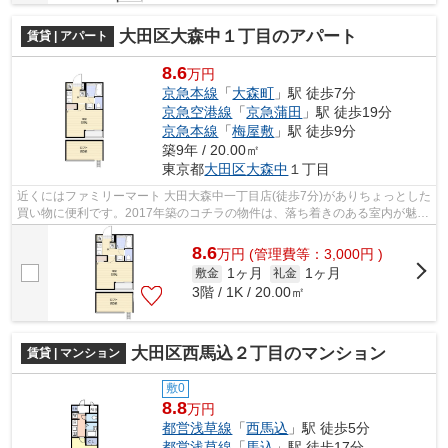
大田区大森中１丁目のアパート
賃貸 | アパート
8.6
万円
京急本線
「
大森町
」駅 徒歩7分
京急空港線
「
京急蒲田
」駅 徒歩19分
京急本線
「
梅屋敷
」駅 徒歩9分
築9年 / 20.00㎡
東京都
大田区
大森中
１丁目
近くにはファミリーマート 大田大森中一丁目店(徒歩7分)がありちょっとした
買い物に便利です。2017年築のコチラの物件は、落ち着きのある室内が魅力
的です。こちらの物件はアパートで...
8.6
万
円
(管理費等：3,000円 )
1ヶ月
1ヶ月
敷金
礼金
3階 / 1K / 20.00㎡
大田区西馬込２丁目のマンション
賃貸 | マンション
敷0
8.8
万円
都営浅草線
「
西馬込
」駅 徒歩5分
都営浅草線
「
馬込
」駅 徒歩17分