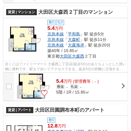
大田区大森西２丁目のマンション
賃貸 | マンション
敷0
礼0
5.4
万円
京急本線
「
平和島
」駅 徒歩5分
京急本線
「
大森町
」駅 徒歩11分
京急本線
「
大森海岸
」駅 徒歩20分
築40年 / 15.85㎡
東京都
大田区
大森西
２丁目
近くにはファミリーマート 大森西二丁目店(徒歩5分)がありちょっとした買い
物に便利です。駅まで歩いてアクセスできる、徒歩5分の距離に立地する物
件です。造りとデザインに関して、自...
5.4
万
円
(管理費等：- )
敷金
-
礼金
-
5階 / 1R / 15.85㎡
大田区田園調布本町のアパート
賃貸 | アパート
敷0
12.8
万円