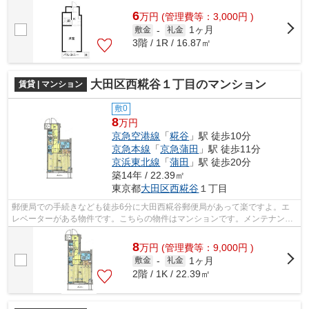
6
万
円
(管理費等：3,000円 )
1ヶ月
敷金
-
礼金
3階 / 1R / 16.87㎡
大田区西糀谷１丁目のマンション
賃貸 | マンション
敷0
8
万円
京急空港線
「
糀谷
」駅 徒歩10分
京急本線
「
京急蒲田
」駅 徒歩11分
京浜東北線
「
蒲田
」駅 徒歩20分
築14年 / 22.39㎡
東京都
大田区
西糀谷
１丁目
郵便局での手続きなども徒歩6分に大田西糀谷郵便局があって楽ですよ。エ
レベーターがある物件です。こちらの物件はマンションです。メンテナンス
の手間いらずで嬉しい、外観タイル張り...
8
万
円
(管理費等：9,000円 )
1ヶ月
敷金
-
礼金
2階 / 1K / 22.39㎡