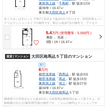
東急池上線
「
千鳥町
」駅 徒歩12分
築36年 / 16.47㎡
東京都
大田区
池上
８丁目
近くのまいばすけっと 千鳥2丁目店まで徒歩5分で行けます。防犯対策もバッ
チリなマンションタイプの物件です。駅から徒歩7分の物件で、アクセス良
好です。利用可能な駅が2駅あり、利便...
5.4
万
円
(管理費等：5,000円 )
敷金
-
礼金
-
3階 / 1K / 16.47㎡
大田区南馬込５丁目のマンション
賃貸 | マンション
敷0
6
万円
都営浅草線
「
西馬込
」駅 徒歩3分
都営浅草線
「
馬込
」駅 徒歩15分
東急池上線
「
池上
」駅 徒歩27分
築34年 / 16.87㎡
東京都
大田区
南馬込
５丁目
郵便局での手続きなども徒歩5分に大田西馬込郵便局があって楽ですよ。行
動範囲が広がる2駅利用可能な物件です。こちらの物件はマンションです。
駅から徒歩3分というアクセス良好な駅近...