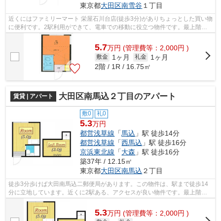
東京都
大田区
南雪谷
１丁目
近くにはファミリーマート 栄屋石川台店(徒歩3分)がありちょっとした買い物
に便利です。2駅利用ができて、電車での移動に役立つ物件です。最上階の
物件です。駅まで徒歩5分の位置に立...
5.7
万
円
(管理費等：2,000円 )
1ヶ月
1ヶ月
敷金
礼金
2階 / 1R / 16.75㎡
大田区南馬込２丁目のアパート
賃貸 | アパート
敷0
礼0
5.3
万円
都営浅草線
「
馬込
」駅 徒歩14分
都営浅草線
「
西馬込
」駅 徒歩16分
京浜東北線
「
大森
」駅 徒歩16分
築37年 / 12.15㎡
東京都
大田区
南馬込
２丁目
徒歩3分歩けば大田南馬込二郵便局があります。この物件は、駅まで徒歩14
分に立地しています。近くに2駅ある、アクセスが良い物件です。最上階の
アパートです。大田区エリアにある賃貸...
5.3
万
円
(管理費等：2,000円 )