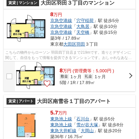
大田区羽田３丁目のマンション
賃貸 | マンション
8
万円
京急空港線
「
穴守稲荷
」駅 徒歩5分
京急空港線
「
大鳥居
」駅 徒歩10分
京急空港線
「
天空橋
」駅 徒歩15分
築3年 / 17.89㎡
東京都
大田区
羽田
３丁目
こちらの物件からローソン 羽田四丁目店まで219mです。造りとデザインに
関して、自信をもって情報を提供できるマンションです。おしゃれなあなた
には、外観タイル張りのマンションがお...
8
万
円
(管理費等：5,000円 )
1ヶ月
1ヶ月
敷金
礼金
5階 / 1R / 17.89㎡
大田区南雪谷１丁目のアパート
賃貸 | アパート
5.7
万円
東急池上線
「
石川台
」駅 徒歩5分
東急池上線
「
雪が谷大塚
」駅 徒歩8分
東急大井町線
「
大岡山
」駅 徒歩20分
築36年 / 16.75㎡