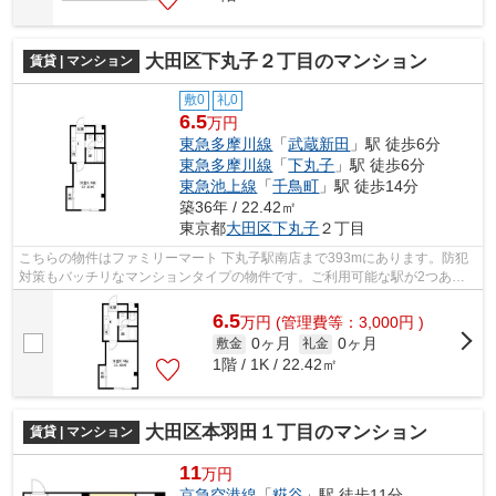
大田区下丸子２丁目のマンション
賃貸 | マンション
敷0
礼0
6.5
万円
東急多摩川線
「
武蔵新田
」駅 徒歩6分
東急多摩川線
「
下丸子
」駅 徒歩6分
東急池上線
「
千鳥町
」駅 徒歩14分
築36年 / 22.42㎡
東京都
大田区
下丸子
２丁目
こちらの物件はファミリーマート 下丸子駅南店まで393mにあります。防犯
対策もバッチリなマンションタイプの物件です。ご利用可能な駅が2つあ
り、行き先に応じて乗車駅の使い分けがで...
6.5
万
円
(管理費等：3,000円 )
0ヶ月
0ヶ月
敷金
礼金
1階 / 1K / 22.42㎡
大田区本羽田１丁目のマンション
賃貸 | マンション
11
万円
京急空港線
「
糀谷
」駅 徒歩11分