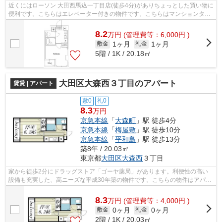
近くにはローソン 大田西馬込一丁目店(徒歩4分)がありちょっとした買い物に
便利です。こちらはエレベーター付きの物件です。こちらはマンションタイ
プになります。この物件は駅から徒...
8.2
万
円
(管理費等：6,000円 )
1ヶ月
1ヶ月
敷金
礼金
5階 / 1K / 20.18㎡
大田区大森西３丁目のアパート
賃貸 | アパート
敷0
礼0
8.3
万円
京急本線
「
大森町
」駅 徒歩4分
京急本線
「
梅屋敷
」駅 徒歩10分
京急本線
「
平和島
」駅 徒歩13分
築8年 / 20.03㎡
東京都
大田区
大森西
３丁目
家から徒歩2分にドラッグストア「ゴーヤ薬局」があります。利便性の高い
設備も充実した、高ニーズな平成30年築の物件です。こちらの物件はアパー
トです。周辺に2駅あるので電車通勤し...
8.3
万
円
(管理費等：4,000円 )
0ヶ月
0ヶ月
敷金
礼金
2階 / 1K / 20.03㎡