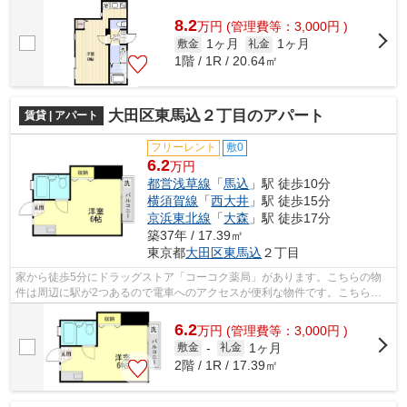
ートです。朝に慌てることなく行動するた...
8.2
万
円
(管理費等：3,000円 )
1ヶ月
1ヶ月
敷金
礼金
1階 / 1R / 20.64㎡
大田区東馬込２丁目のアパート
賃貸 | アパート
フリーレント
敷0
6.2
万円
都営浅草線
「
馬込
」駅 徒歩10分
横須賀線
「
西大井
」駅 徒歩15分
京浜東北線
「
大森
」駅 徒歩17分
築37年 / 17.39㎡
東京都
大田区
東馬込
２丁目
家から徒歩5分にドラッグストア「コーコク薬局」があります。こちらの物
件は周辺に駅が2つあるので電車へのアクセスが便利な物件です。こちらの
物件はアパートです。幅広い層に好評な...
6.2
万
円
(管理費等：3,000円 )
1ヶ月
敷金
-
礼金
2階 / 1R / 17.39㎡