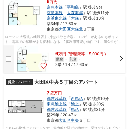
6
万円
京急本線
「
平和島
」駅 徒歩9分
京急本線
「
大森海岸
」駅 徒歩11分
京浜東北線
「
大森
」駅 徒歩13分
築34年 / 17.63㎡
東京都
大田区
大森北
３丁目
ローソン 大森北八幡通店まで徒歩4分と近場にコンビニがあるのもポイン
ト。電車での移動がより便利になる、2駅利用可能な物件です。耐久性が高
くデザイン性もある外壁タイル張りの物件...
6
万
円
(管理費等：5,000円 )
敷金
-
礼金
-
2階 / 1R / 17.63㎡
大田区中央５丁目のアパート
賃貸 | アパート
7.2
万円
都営浅草線
「
西馬込
」駅 徒歩10分
東急池上線
「
池上
」駅 徒歩20分
都営浅草線
「
馬込
」駅 徒歩21分
築29年 / 20.47㎡
東京都
大田区
中央
５丁目
こちらの物件はアパートです。魅力的な駅近の物件で、駅まで徒歩10分で