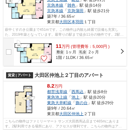
京急本線
「
雑色
」駅 徒歩14分
京急本線
「
京急蒲田
」駅 徒歩21分
築7年 / 36.65㎡
東京都
大田区
本羽田
１丁目
萩中くすのき公園まで451mです。この物件は内観も綺麗で設備も充実し
た、2019年築となっています。最寄りの駅まで徒歩11分の物件です。2駅利
用できる物件は電車での移動が便利です。地...
11
万
円
(管理費等：5,000円 )
1ヶ月
2ヶ月
敷金
礼金
1階 / 1LDK / 36.65㎡
大田区仲池上２丁目のアパート
賃貸 | アパート
8.2
万円
都営浅草線
「
西馬込
」駅 徒歩8分
東急池上線
「
池上
」駅 徒歩20分
東急大井町線
「
旗の台
」駅 徒歩29分
築9年 / 20.64㎡
東京都
大田区
仲池上
２丁目
こちらの物件はファミリーマート サンズ大田西馬込店まで465mにありま
す。2駅利用できる場所にあり、アクセスが便利です。こちらの物件はアパ