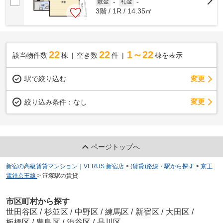
敷金
-
礼金
-
3階 / 1R / 14.35㎡
22
22
1～22
該当物件数
棟
空き数
件
棟を表示
駅で絞り込む
変更
変更
絞り込み条件：
なし
ページトップへ
新宿の高級賃貸マンション｜VERUS 新宿店
>
(賃貸)路線・駅から探す
>
京王
電鉄京王線
>
笹塚駅の賃貸
市区町村から探す
世田谷区
/
杉並区
/
中野区
/
練馬区
/
新宿区
/
大田区
/
板橋区
/
豊島区
/
渋谷区
/
品川区