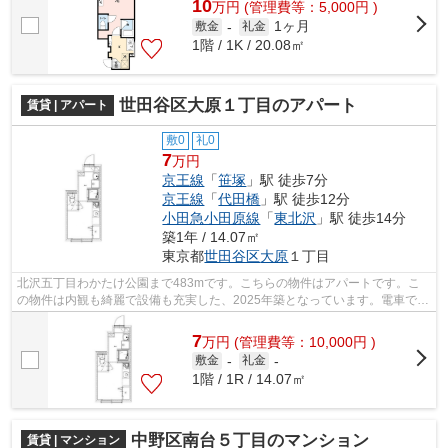
10
万
円
(管理費等：5,000円 )
1ヶ月
敷金
-
礼金
1階 / 1K / 20.08㎡
世田谷区大原１丁目のアパート
賃貸 | アパート
敷0
礼0
7
万円
京王線
「
笹塚
」駅 徒歩7分
京王線
「
代田橋
」駅 徒歩12分
小田急小田原線
「
東北沢
」駅 徒歩14分
築1年 / 14.07㎡
東京都
世田谷区
大原
１丁目
北沢五丁目わかたけ公園まで483mです。こちらの物件はアパートです。こ
の物件は内観も綺麗で設備も充実した、2025年築となっています。電車での
移動がより便利になる、2駅利用可能なア...
7
万
円
(管理費等：10,000円 )
敷金
-
礼金
-
1階 / 1R / 14.07㎡
中野区南台５丁目のマンション
賃貸 | マンション