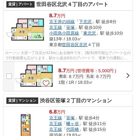
世田谷区北沢４丁目のアパート
賃貸 | アパート
8.7
万円
京王井の頭線
「
下北沢
」駅 徒歩8分
京王線
「
笹塚
」駅 徒歩10分
小田急小田原線
「
東北沢
」駅 徒歩10分
築13年 / 18.03㎡
東京都
世田谷区
北沢
４丁目
ローソン 大原一丁目店が423mにある物件です。2駅利用可能なアパートなの
で行動範囲も広がります。駅から徒歩8分のアパートで、電車での通勤にも
便利な立地です。こちらの物件はアパー...
8.7
万
円
(管理費等：5,000円 )
8.7万円
8.7万円
敷金
礼金
1階 / 1R / 18.03㎡
渋谷区笹塚２丁目のマンション
賃貸 | マンション
6.8
万円
京王線
「
笹塚
」駅 徒歩4分
京王線
「
幡ヶ谷
」駅 徒歩11分
京王線
「
代田橋
」駅 徒歩15分
築35年 / 19.83㎡