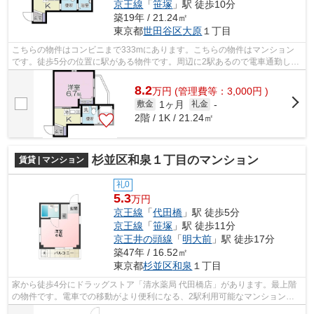
京王線
「
笹塚
」駅 徒歩10分
築19年 / 21.24㎡
東京都
世田谷区
大原
１丁目
こちらの物件はコンビニまで333mにあります。こちらの物件はマンション
です。徒歩5分の位置に駅がある物件です。周辺に2駅あるので電車通勤しや
すいです。こちらでは京王線代田橋周辺...
8.2
万
円
(管理費等：3,000円 )
1ヶ月
敷金
礼金
-
2階 / 1K / 21.24㎡
杉並区和泉１丁目のマンション
賃貸 | マンション
礼0
5.3
万円
京王線
「
代田橋
」駅 徒歩5分
京王線
「
笹塚
」駅 徒歩11分
京王井の頭線
「
明大前
」駅 徒歩17分
築47年 / 16.52㎡
東京都
杉並区
和泉
１丁目
家から徒歩4分にドラッグストア「清水薬局 代田橋店」があります。最上階
の物件です。電車での移動がより便利になる、2駅利用可能なマンションで
す。防犯対策もバッチリなマンションタ...