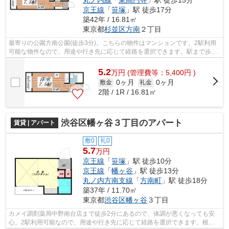
京王線
「
笹塚
」駅 徒歩17分
築42年 / 16.81㎡
東京都
杉並区
方南
２丁目
最寄りの公園方南公園(徒歩3分)。こちらの物件はマンションです。2駅利用
可能な物件なので、用途や行き先に応じて経路を選択できます。駅まで歩い
てアクセスできる、徒歩3分の距離に立...
5.2
万
円
(管理費等：5,400円 )
0ヶ月
0ヶ月
敷金
礼金
2階 / 1R / 16.81㎡
渋谷区幡ヶ谷３丁目のアパート
賃貸 | アパート
敷0
礼0
5.7
万円
京王線
「
笹塚
」駅 徒歩10分
京王線
「
幡ヶ谷
」駅 徒歩13分
丸ノ内方南支線
「
方南町
」駅 徒歩18分
築37年 / 11.70㎡
東京都
渋谷区
幡ヶ谷
３丁目
カメイ調剤薬局中野南台店まで徒歩2分にあるので、体調が悪くなっても安
心。2駅利用可能なので、用途や行き先に応じて経路を選択できます。根強