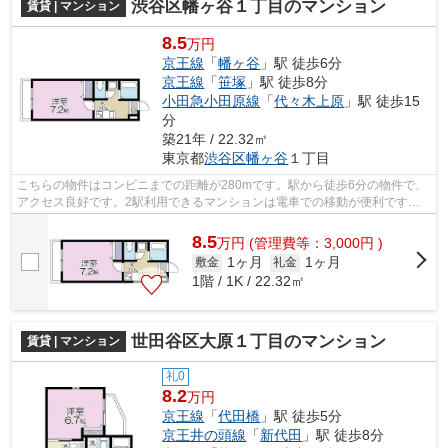
渋谷区幡ヶ谷１丁目のマンション
賃貸 | マンション
8.5
万円
京王線
「
幡ヶ谷
」駅 徒歩6分
京王線
「
笹塚
」駅 徒歩8分
小田急小田原線
「
代々木上原
」駅 徒歩15
分
築21年 / 22.32㎡
東京都
渋谷区
幡ヶ谷
１丁目
こちらの物件はコンビニまでの距離が280mです。駅から徒歩6分の物件で、
アクセス良好です。2駅利用できるマンションは電車での移動が便利です。
防犯対策もバッチリなマンションタイプ...
8.5
万
円
(管理費等：3,000円 )
1ヶ月
1ヶ月
敷金
礼金
1階 / 1K / 22.32㎡
世田谷区大原１丁目のマンション
賃貸 | マンション
礼0
8.2
万円
京王線
「
代田橋
」駅 徒歩5分
京王井の頭線
「
新代田
」駅 徒歩8分