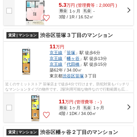
5.3
万
円
(管理費等：2,000円 )
1ヶ月
敷金
礼金
-
3階 / 1R / 16.52㎡
渋谷区笹塚３丁目のマンション
賃貸 | マンション
11
万円
京王線
「
笹塚
」駅 徒歩6分
京王線
「
幡ヶ谷
」駅 徒歩13分
京王線
「
代田橋
」駅 徒歩15分
築62年 / 34.00㎡
東京都
渋谷区
笹塚
３丁目
近くのサミットストア 笹塚店まで徒歩4分で行けます。防犯対策もバッチリ
なマンションタイプの物件です。2駅利用可能な物件なので行動範囲も広が
ります。駅から徒歩6分にある物件なの...
11
万
円
(管理費等：- )
1ヶ月
1ヶ月
敷金
礼金
4階 / 1DK / 34.00㎡
渋谷区幡ヶ谷２丁目のマンション
賃貸 | マンション