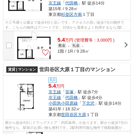
京王線
「
代田橋
」駅 徒歩14分
築15年 / 9.28㎡
東京都
杉並区
方南
１丁目
十三号通り公園まで徒歩4分と近いです。アクセスの良い徒歩7分の物件で
す。こちらの物件はアパートです。日頃から電車をよく利用するなら2駅利
用可能な物件はいかがでしょうか。杉並区...
5.4
万
円
(管理費等：3,000円 )
敷金
-
礼金
-
1階 / 1R / 9.28㎡
世田谷区大原１丁目のマンション
賃貸 | マンション
礼0
5.4
万円
京王線
「
笹塚
」駅 徒歩7分
京王線
「
代田橋
」駅 徒歩4分
小田急小田原線
「
下北沢
」駅 徒歩14分
築41年 / 18.32㎡
東京都
世田谷区
大原
１丁目
家から徒歩4分にドラッグストア「内田薬局」があります。駅から徒歩7分の
物件なら、駅前のお買い物も便利です。2駅利用可能な物件で移動範囲が広
がります。今ニーズの高いマンションは...