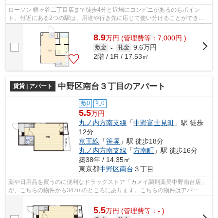
ローソン 幡ヶ谷二丁目店まで徒歩4分と近場にコンビニがあるのもポイン
ト。付近にある2つの駅は、用途や行き先に応じて使い分けることができま
す。造りとデザインに関して、自信をもっ...
8.9
万
円
(管理費等：7,000円 )
9.6万円
敷金
-
礼金
2階 / 1R / 17.53㎡
中野区南台３丁目のアパート
賃貸 | アパート
敷0
礼0
5.5
万円
丸ノ内方南支線
「
中野富士見町
」駅 徒歩
12分
京王線
「
笹塚
」駅 徒歩18分
丸ノ内方南支線
「
方南町
」駅 徒歩16分
築38年 / 14.35㎡
東京都
中野区
南台
３丁目
薬や日用品を買うのに便利なドラッグストア「カメイ調剤薬局中野南台店」
が、こちらの物件から347mのところにあります。こちらの物件はアパート
です。駅近くに立地する物件で、徒歩12...
5.5
万
円
(管理費等：- )