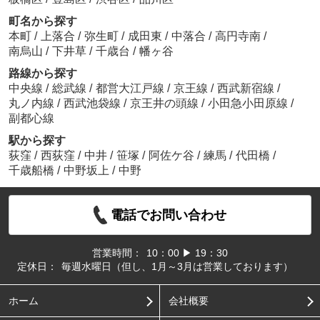
町名から探す
本町
/
上落合
/
弥生町
/
成田東
/
中落合
/
高円寺南
/
南烏山
/
下井草
/
千歳台
/
幡ヶ谷
路線から探す
中央線
/
総武線
/
都営大江戸線
/
京王線
/
西武新宿線
/
丸ノ内線
/
西武池袋線
/
京王井の頭線
/
小田急小田原線
/
副都心線
駅から探す
荻窪
/
西荻窪
/
中井
/
笹塚
/
阿佐ケ谷
/
練馬
/
代田橋
/
千歳船橋
/
中野坂上
/
中野
電話でお問い合わせ
営業時間：
10：00 ▶ 19：30
定休日：
毎週水曜日（但し、1月～3月は営業しております）
ホーム
会社概要