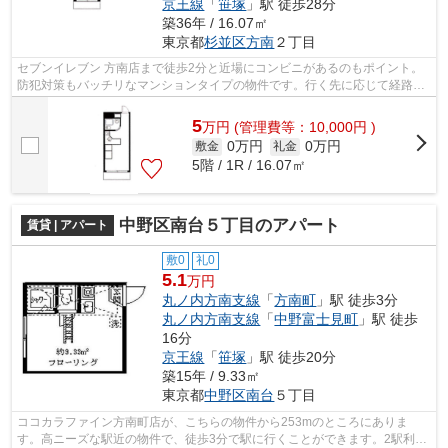
京王線
「
笹塚
」駅 徒歩28分
築36年 / 16.07㎡
東京都
杉並区
方南
２丁目
セブンイレブン 方南店まで徒歩2分と近場にコンビニがあるのもポイント。
防犯対策もバッチリなマンションタイプの物件です。行く先に応じて経路を
選べる、2駅利用可能な物件です。駅か...
5
万
円
(管理費等：10,000円 )
0万円
0万円
敷金
礼金
5階 / 1R / 16.07㎡
中野区南台５丁目のアパート
賃貸 | アパート
敷0
礼0
5.1
万円
丸ノ内方南支線
「
方南町
」駅 徒歩3分
丸ノ内方南支線
「
中野富士見町
」駅 徒歩
16分
京王線
「
笹塚
」駅 徒歩20分
築15年 / 9.33㎡
東京都
中野区
南台
５丁目
ココカラファイン方南町店が、こちらの物件から253mのところにありま
す。高ニーズな駅近の物件で、徒歩3分で駅に行くことができます。2駅利用