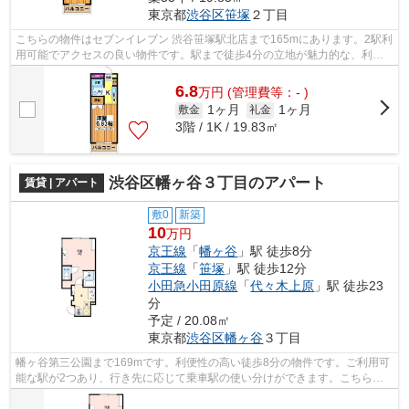
東京都
渋谷区
笹塚
２丁目
こちらの物件はセブンイレブン 渋谷笹塚駅北店まで165mにあります。2駅利
用可能でアクセスの良い物件です。駅まで徒歩4分の立地が魅力的な、利便
性の高い物件です。最上階の物件です。...
6.8
万
円
(管理費等：- )
1ヶ月
1ヶ月
敷金
礼金
3階 / 1K / 19.83㎡
渋谷区幡ヶ谷３丁目のアパート
賃貸 | アパート
敷0
新築
10
万円
京王線
「
幡ヶ谷
」駅 徒歩8分
京王線
「
笹塚
」駅 徒歩12分
小田急小田原線
「
代々木上原
」駅 徒歩23
分
予定 / 20.08㎡
東京都
渋谷区
幡ヶ谷
３丁目
幡ヶ谷第三公園まで169mです。利便性の高い徒歩8分の物件です。ご利用可
能な駅が2つあり、行き先に応じて乗車駅の使い分けができます。こちらの
物件はアパートです。渋谷区エリアにあ...