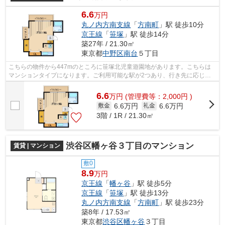
6.6
万円
丸ノ内方南支線
「
方南町
」駅 徒歩10分
京王線
「
笹塚
」駅 徒歩14分
築27年 / 21.30㎡
東京都
中野区
南台
５丁目
こちらの物件から447mのところに笹塚北児童遊園地があります。こちらは
マンションタイプになります。ご利用可能な駅が2つあり、行き先に応じて
乗車駅の使い分けができます。駅から徒歩...
6.6
万
円
(管理費等：2,000円 )
6.6万円
6.6万円
敷金
礼金
3階 / 1R / 21.30㎡
渋谷区幡ヶ谷３丁目のマンション
賃貸 | マンション
敷0
8.9
万円
京王線
「
幡ヶ谷
」駅 徒歩5分
京王線
「
笹塚
」駅 徒歩13分
丸ノ内方南支線
「
方南町
」駅 徒歩23分
築8年 / 17.53㎡
東京都
渋谷区
幡ヶ谷
３丁目