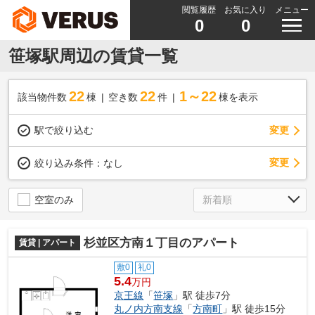
閲覧履歴
お気に入り
メニュー
0
0
笹塚駅周辺の賃貸一覧
22
22
1～22
該当物件数
棟
空き数
件
棟を表示
駅で絞り込む
変更
変更
絞り込み条件：
なし
空室のみ
杉並区方南１丁目のアパート
賃貸 | アパート
敷0
礼0
5.4
万円
京王線
「
笹塚
」駅 徒歩7分
丸ノ内方南支線
「
方南町
」駅 徒歩15分