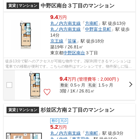
中野区南台３丁目のマンション
賃貸 | マンション
9.4
万円
丸ノ内方南支線
「
方南町
」駅 徒歩13分
丸ノ内方南支線
「
中野富士見町
」駅 徒歩
14分
京王線
「
笹塚
」駅 徒歩18分
築19年 / 26.81㎡
東京都
中野区
南台
３丁目
徒歩13分で駅へのアクセスが可能な物件です。2駅利用できるマンションは
電車での移動が便利です。こちらの物件はマンションです。物件探しに悩ん
でしまって時間が掛かってしまうという...
9.4
万
円
(管理費等：2,000円 )
0.5ヶ月
1.5ヶ月
敷金
礼金
3階 / 1K / 26.81㎡
杉並区方南２丁目のマンション
賃貸 | マンション
敷0
礼0
5.2
万円
丸ノ内方南支線
「
方南町
」駅 徒歩3分
丸ノ内線
「
東高円寺
」駅 徒歩15分