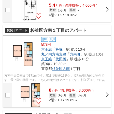
5.4
万
円
(管理費等：4,000円 )
1ヶ月
敷金
礼金
-
4階 / 1K / 18.32㎡
杉並区方南１丁目のアパート
賃貸 | アパート
敷0
礼0
8
万円
京王線
「
笹塚
」駅 徒歩13分
丸ノ内方南支線
「
方南町
」駅 徒歩10分
京王線
「
代田橋
」駅 徒歩13分
築9年 / 19.89㎡
東京都
杉並区
方南
１丁目
方南中央公園まで371mです。駅まで徒歩13分と、立地が魅力的な物件で
す。最上階の物件です。こちらの物件はアパートです。杉並区エリアにある
賃貸情報のことなら、地域に密着した当社...
8
万
円
(管理費等：3,000円 )
0ヶ月
0ヶ月
敷金
礼金
2階 / 1R / 19.89㎡