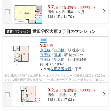
いニーズを誇る駅近の物件となり、徒歩1...
5.7
万
円
(管理費等：2,000円 )
0ヶ月
0ヶ月
敷金
礼金
1階 / 1R / 11.70㎡
世田谷区大原２丁目のマンション
賃貸 | マンション
敷0
9.2
万円
京王線
「
代田橋
」駅 徒歩2分
京王線
「
笹塚
」駅 徒歩11分
京王線
「
明大前
」駅 徒歩14分
築5年 / 17.03㎡
東京都
世田谷区
大原
２丁目
薬や日用品を買うのに便利なヘルスケアセイジョー 代田橋北口店まで225m
です。2駅利用可能な物件なので交通の利便性が良いのが魅力です。落ち着
きのある空間が広がっている、2021年築...
9.2
万
円
(管理費等：5,000円 )
1ヶ月
敷金
-
礼金
1階 / 1K / 17.03㎡