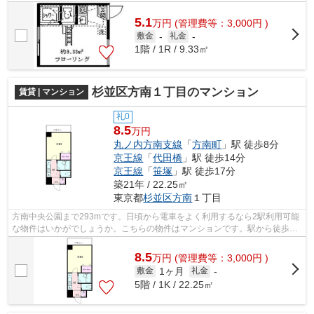
できる場所にあり、行き先に合わせて使い...
5.1
万
円
(管理費等：3,000円 )
敷金
-
礼金
-
1階 / 1R / 9.33㎡
杉並区方南１丁目のマンション
賃貸 | マンション
礼0
8.5
万円
丸ノ内方南支線
「
方南町
」駅 徒歩8分
京王線
「
代田橋
」駅 徒歩14分
京王線
「
笹塚
」駅 徒歩17分
築21年 / 22.25㎡
東京都
杉並区
方南
１丁目
方南中央公園まで293mです。日頃から電車をよく利用するなら2駅利用可能
な物件はいかがでしょうか。こちらの物件はマンションです。駅から徒歩8
分の物件なら、駅前のお買い物も便利で...
8.5
万
円
(管理費等：3,000円 )
1ヶ月
敷金
礼金
-
5階 / 1K / 22.25㎡