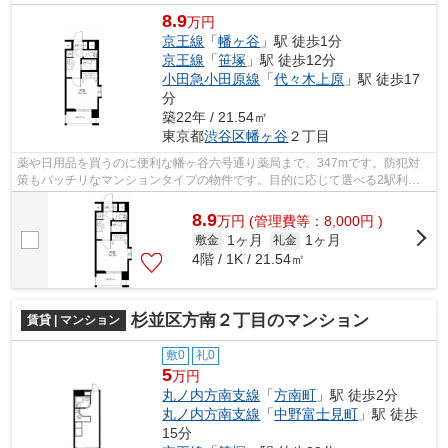
8.9
万円
京王線
「
幡ヶ谷
」駅 徒歩1分
京王線
「
笹塚
」駅 徒歩12分
小田急小田原線
「
代々木上原
」駅 徒歩17
分
築22年 / 21.54㎡
東京都
渋谷区
幡ヶ谷
２丁目
薬や日用品を買うのに便利な幡ヶ谷六号通り薬局まで、347mです。防犯対
策もバッチリなマンションタイプの物件です。目的に応じて選べる2駅利用
可能な物件です。こちらはエレベーター付...
8.9
万
円
(管理費等：8,000円 )
1ヶ月
1ヶ月
敷金
礼金
4階 / 1K / 21.54㎡
杉並区方南２丁目のマンション
賃貸 | マンション
敷0
礼0
5
万円
丸ノ内方南支線
「
方南町
」駅 徒歩2分
丸ノ内方南支線
「
中野富士見町
」駅 徒歩
15分