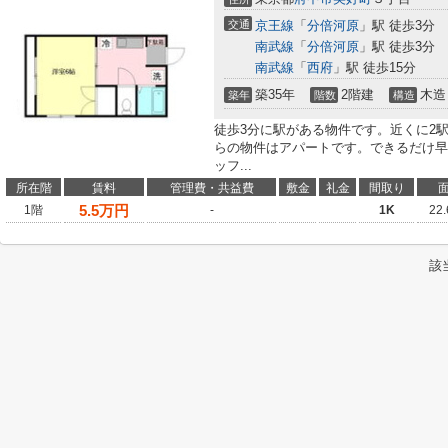
交通
京王線
「
分倍河原
」駅 徒歩3分
南武線
「
分倍河原
」駅 徒歩3分
南武線
「
西府
」駅 徒歩15分
築35年
2階建
木造
築年
階数
構造
徒歩3分に駅がある物件です。近くに2
らの物件はアパートです。できるだけ早
ッフ...
所在階
賃料
管理費・共益費
敷金
礼金
間取り
5.5
万円
1階
-
1K
22
該