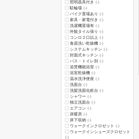
照明器具付き
(-)
駐輪場
(-)
バイク置場あり
(-)
家具・家電付き
(-)
洗濯機置場有
(-)
外観タイル張り
(-)
コンロ２口以上
(-)
食器洗い乾燥機
(-)
システムキッチン
(-)
対面式キッチン
(-)
バス・トイレ別
(-)
追焚機能浴室
(-)
浴室乾燥機
(-)
温水洗浄便座
(-)
洗面台
(-)
洗髪洗面化粧台
(-)
シャワー
(-)
独立洗面台
(-)
エアコン
(-)
床暖房
(-)
床下収納
(-)
ウォークインクロゼット
(-)
ウォークインシューズクロゼット
(-)