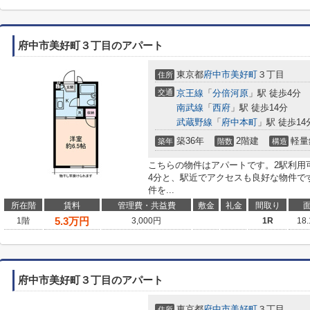
府中市美好町３丁目のアパート
東京都
府中市
美好町
３丁目
住所
交通
京王線
「
分倍河原
」駅 徒歩4分
南武線
「
西府
」駅 徒歩14分
武蔵野線
「
府中本町
」駅 徒歩14
築36年
2階建
軽量
築年
階数
構造
こちらの物件はアパートです。2駅利用
4分と、駅近でアクセスも良好な物件で
件を...
所在階
賃料
管理費・共益費
敷金
礼金
間取り
5.3
万円
1階
3,000円
1R
18
府中市美好町３丁目のアパート
東京都
府中市
美好町
３丁目
住所