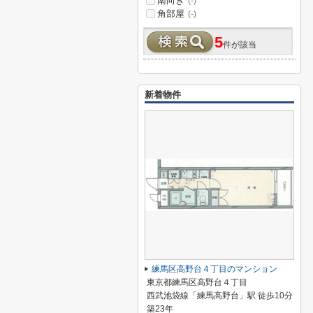
南向き
(-)
角部屋
(-)
5
件が該当
新着物件
練馬区高野台４丁目のマンション
東京都練馬区高野台４丁目
西武池袋線「練馬高野台」駅 徒歩10分
築23年