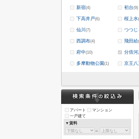
新宿
初台
(4)
(9)
下高井戸
桜上水
(6)
仙川
つつじ
(7)
西調布
飛田給
(4)
府中
分倍河
(10)
多摩動物公園
京王八
(1)
アパート
マンション
一戸建て
▼賃料
～