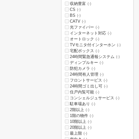
収納豊富
(-)
CS
(-)
BS
(-)
CATV
(-)
光ファイバー
(-)
インターネット対応
(-)
オートロック
(-)
TVモニタ付インターホン
(-)
宅配ボックス
(-)
24時間緊急通報システム
(-)
ディンプルキー
(-)
防犯カメラ
(-)
24時間有人管理
(-)
フロントサービス
(-)
24時間ゴミ出し可
(-)
住戸内覧可能
(-)
コンシェルジュサービス
(-)
駐車場あり
(-)
2階以上
(-)
1階の物件
(-)
10階以上
(-)
20階以上
(-)
最上階
(-)