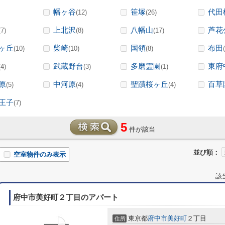
幡ヶ谷
笹塚
代田
(12)
(26)
上北沢
八幡山
芦花
(7)
(8)
(17)
ヶ丘
柴崎
国領
布田
(10)
(10)
(8)
武蔵野台
多磨霊園
東府
(4)
(3)
(1)
原
中河原
聖蹟桜ヶ丘
百草
(5)
(4)
(4)
王子
(7)
5
件が該当
並び順：
空室物件のみ表示
該
府中市美好町２丁目のアパート
東京都
府中市
美好町
２丁目
住所