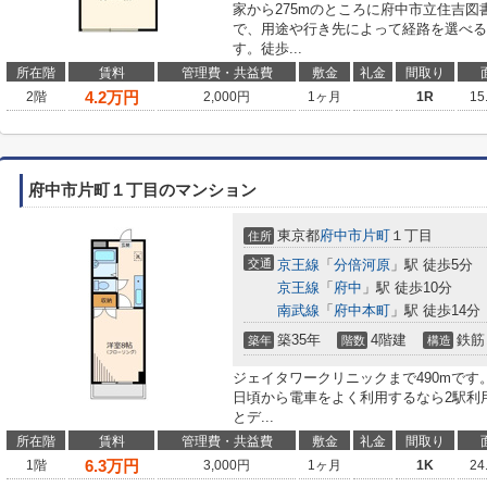
家から275mのところに府中市立住吉図
で、用途や行き先によって経路を選べる
す。徒歩...
所在階
賃料
管理費・共益費
敷金
礼金
間取り
4.2
万円
2階
2,000円
1ヶ月
1R
15
府中市片町１丁目のマンション
東京都
府中市
片町
１丁目
住所
交通
京王線
「
分倍河原
」駅 徒歩5分
京王線
「
府中
」駅 徒歩10分
南武線
「
府中本町
」駅 徒歩14分
築35年
4階建
鉄筋
築年
階数
構造
ジェイタワークリニックまで490mです
日頃から電車をよく利用するなら2駅利
とデ...
所在階
賃料
管理費・共益費
敷金
礼金
間取り
6.3
万円
1階
3,000円
1ヶ月
1K
24