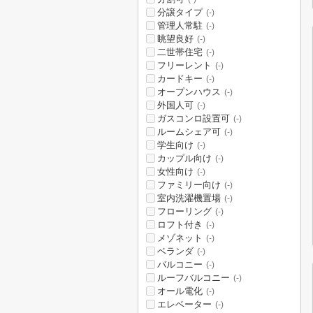
分譲タイプ
(-)
管理人常駐
(-)
眺望良好
(-)
二世帯住宅
(-)
フリーレント
(-)
カードキー
(-)
オープンハウス
(-)
外国人可
(-)
ガスコンロ設置可
(-)
ルームシェア可
(-)
学生向け
(-)
カップル向け
(-)
女性向け
(-)
ファミリー向け
(-)
室内洗濯機置場
(-)
フローリング
(-)
ロフト付き
(-)
メゾネット
(-)
ベランダ
(-)
バルコニー
(-)
ルーフバルコニー
(-)
オール電化
(-)
エレベーター
(-)