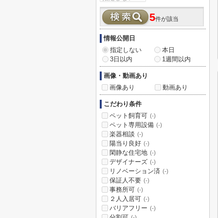
5
件が該当
情報公開日
指定しない
本日
3日以内
1週間以内
画像・動画あり
画像あり
動画あり
こだわり条件
ペット飼育可
(-)
ペット専用設備
(-)
楽器相談
(-)
陽当り良好
(-)
閑静な住宅地
(-)
デザイナーズ
(-)
リノベーション済
(-)
保証人不要
(-)
事務所可
(-)
２人入居可
(-)
バリアフリー
(-)
分割可
(-)