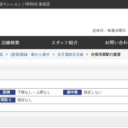
マンション｜VERUS 新宿店
定休日：毎週水曜日
店
>
(賃貸)路線・駅から探す
>
京王電鉄京王線
>
分倍河原駅の賃貸
面積
下限なし～上限なし
築年数
指定しない
間取り
指定なし