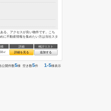
駅ある、アクセスが良い物件です。こち
めに不動産情報を集めたい方は当社スタ
面積
詳細
検討リスト
.68㎡
詳細を見る
追加する
5
5
1-5
当公開件数
棟 空き数
件
棟表示