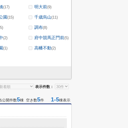
橋
明大前
(17)
(9)
公園
千歳烏山
(15)
(11)
調布
(5)
(8)
中
府中競馬正門前
(2)
(5)
園
高幡不動
(1)
(2)
表示件数：
5
5
1-5
当公開件数
棟 空き数
件
棟表示