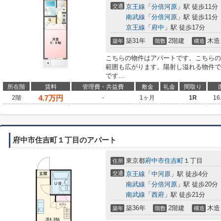
交通
京王線
「
分倍河原
」駅 徒歩11分
南武線
「
分倍河原
」駅 徒歩11分
京王線
「
府中
」駅 徒歩17分
築31年
2階建
木造
築年
階数
構造
こちらの物件はアパートです。こちらの
範囲も広がります。陽射し溢れる物件で
です...
所在階
賃料
管理費・共益費
敷金
礼金
間取り
4.7
万円
2階
-
1ヶ月
1R
16
府中市住吉町１丁目のアパート
東京都
府中市
住吉町
１丁目
住所
交通
京王線
「
中河原
」駅 徒歩4分
南武線
「
分倍河原
」駅 徒歩20分
南武線
「
西府
」駅 徒歩21分
築36年
2階建
木造
築年
階数
構造