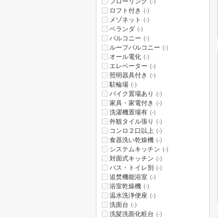
フローリング
(-)
ロフト付き
(-)
メゾネット
(-)
ベランダ
(-)
バルコニー
(-)
ルーフバルコニー
(-)
オール電化
(-)
エレベーター
(-)
照明器具付き
(-)
駐輪場
(-)
バイク置場あり
(-)
家具・家電付き
(-)
洗濯機置場有
(-)
外観タイル張り
(-)
コンロ２口以上
(-)
食器洗い乾燥機
(-)
システムキッチン
(-)
対面式キッチン
(-)
バス・トイレ別
(-)
追焚機能浴室
(-)
浴室乾燥機
(-)
温水洗浄便座
(-)
洗面台
(-)
洗髪洗面化粧台
(-)