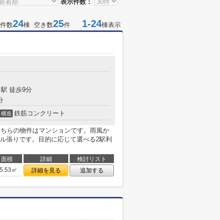
表示件数：
24
25
1-24
件数
棟 空き数
件
棟表示
駅 徒歩9分
分
鉄筋コンクリート
構造
こちらの物件はマンションです。雨風か
ル張りです。目的に応じて選べる2駅利
面積
詳細
検討リスト
5.53㎡
詳細を見る
追加する