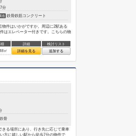
分
7分
鉄骨鉄筋コンクリート
構造
近物件はいかがですか。周辺に2駅ある
件はエレベーター付きです。こちらの物
面積
詳細
検討リスト
.48㎡
詳細を見る
追加する
分
鉄骨
できる場所にあり、行き先に応じて乗車
い方に嬉しい駅から徒歩7分の物件で