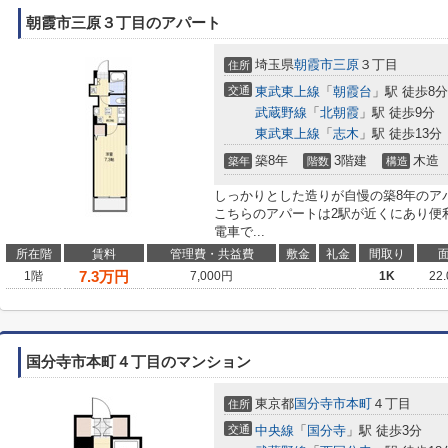
朝霞市三原３丁目のアパート
埼玉県
朝霞市
三原
３丁目
住所
交通
東武東上線
「
朝霞台
」駅 徒歩8分
武蔵野線
「
北朝霞
」駅 徒歩9分
東武東上線
「
志木
」駅 徒歩13分
築8年
3階建
木造
築年
階数
構造
しっかりとした造りが自慢の築8年のア
こちらのアパートは2駅が近くにあり便
電車で...
所在階
賃料
管理費・共益費
敷金
礼金
間取り
7.3
万円
1階
7,000円
1K
22
国分寺市本町４丁目のマンション
東京都
国分寺市
本町
４丁目
住所
交通
中央線
「
国分寺
」駅 徒歩3分