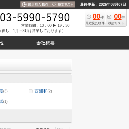
最終更新：2026年08月07日
00
00
件
件
最近見た物件
検討リスト
営業時間：10：00 ▶ 19：30
（但し、1月～3月は営業しております）
霞
西浦和
(3)
(2)
橋
(1)