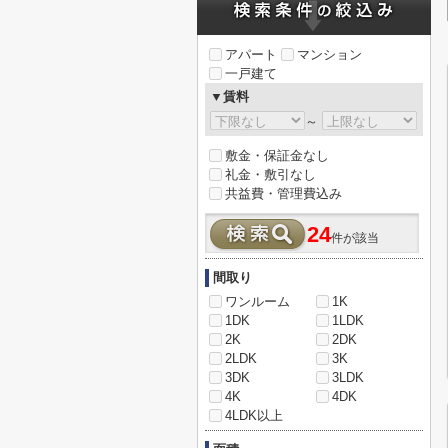
アパート
マンション
一戸建て
▼賃料
～
敷金・保証金なし
礼金・敷引なし
共益費・管理費込み
24
件が該当
間取り
ワンルーム
1K
1DK
1LDK
2K
2DK
2LDK
3K
3DK
3LDK
4K
4DK
4LDK以上