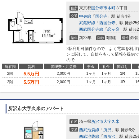
東京都
国分寺市
本町
３丁目
住所
交通
中央線
「
国分寺
」駅 徒歩4分
武蔵野線
「
西国分寺
」駅 徒歩25
西武国分寺線
「
恋ヶ窪
」駅 徒歩2
築23年
3階建
鉄骨
築年
階数
構造
2駅利用可物件なので、よく電車を利用
ンに関して、自信をもって情報を提供で
ので...
所在階
賃料
管理費・共益費
敷金
礼金
間取り
5.5
万円
2階
2,000円
1ヶ月
1ヶ月
1R
1
5.5
万円
2階
2,000円
1ヶ月
1ヶ月
1R
1
所沢市大字久米のアパート
埼玉県
所沢市
大字久米
住所
交通
西武池袋線
「
所沢
」駅 徒歩6分
西武池袋線
「
西所沢
」駅 徒歩25