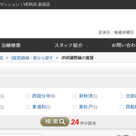
ンション｜VERUS 新宿店
定休日：毎週水曜日
店
>
(賃貸)路線・駅から探す
>
JR武蔵野線の賃貸
西国分寺
新秋津
北朝
(1)
(9)
(1)
東浦和
東松戸
西船
(1)
(1)
(1)
24
件が該当