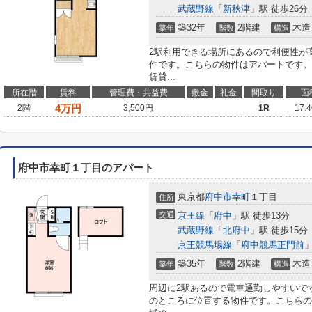
武蔵野線
「
新秋津
」駅 徒歩26分
築32年
2階建
木造
築年
階数
構造
2駅利用できる場所にあるので利便性が
件です。こちらの物件はアパートです。
賃貸...
所在階
賃料
管理費・共益費
敷金
礼金
間取り
面
4
万円
2階
3,500円
1R
17.
府中市幸町１丁目のアパート
東京都
府中市
幸町
１丁目
住所
交通
京王線
「
府中
」駅 徒歩13分
武蔵野線
「
北府中
」駅 徒歩15分
京王競馬場線
「
府中競馬正門前
」
築35年
2階建
木造
築年
階数
構造
周辺に2駅あるので電車通勤しやすいで
のところに位置する物件です。こちらの