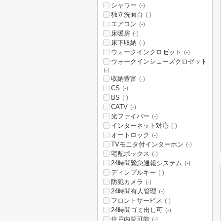
シャワー
(-)
独立洗面台
(-)
エアコン
(-)
床暖房
(-)
床下収納
(-)
ウォークインクロゼット
(-)
ウォークインシューズクロゼット
(-)
収納豊富
(-)
CS
(-)
BS
(-)
CATV
(-)
光ファイバー
(-)
インターネット対応
(-)
オートロック
(-)
TVモニタ付インターホン
(-)
宅配ボックス
(-)
24時間緊急通報システム
(-)
ディンプルキー
(-)
防犯カメラ
(-)
24時間有人管理
(-)
フロントサービス
(-)
24時間ゴミ出し可
(-)
住戸内覧可能
(-)