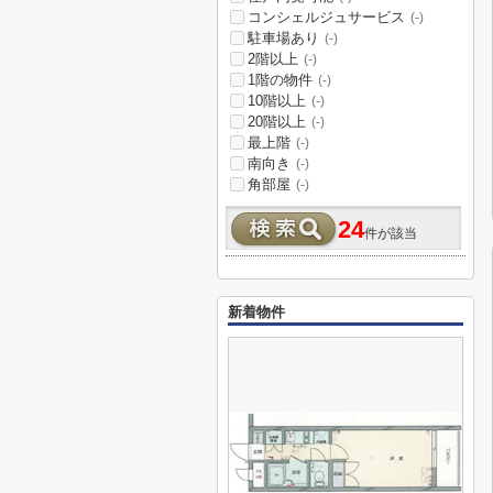
コンシェルジュサービス
(-)
駐車場あり
(-)
2階以上
(-)
1階の物件
(-)
10階以上
(-)
20階以上
(-)
最上階
(-)
南向き
(-)
角部屋
(-)
24
件が該当
新着物件