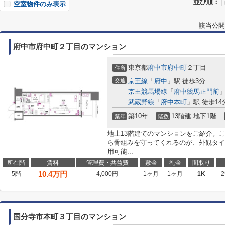
並び順：
空室物件のみ表示
該当公開
府中市府中町２丁目のマンション
東京都
府中市
府中町
２丁目
住所
交通
京王線
「
府中
」駅 徒歩3分
京王競馬場線
「
府中競馬正門前
」
武蔵野線
「
府中本町
」駅 徒歩14
築10年
13階建 地下1階
築年
階数
地上13階建てのマンションをご紹介。
ら骨組みを守ってくれるのが、外観タイ
用可能...
所在階
賃料
管理費・共益費
敷金
礼金
間取り
10.4
万円
5階
4,000円
1ヶ月
1ヶ月
1K
2
国分寺市本町３丁目のマンション