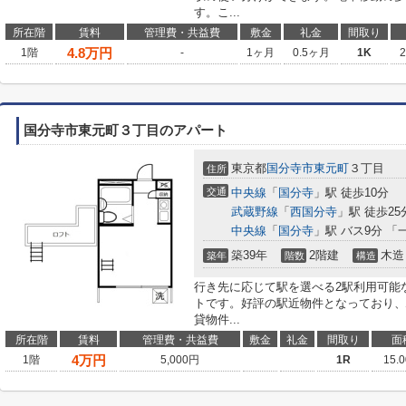
す。こ...
所在階
賃料
管理費・共益費
敷金
礼金
間取り
4.8
万円
1階
-
1ヶ月
0.5ヶ月
1K
国分寺市東元町３丁目のアパート
東京都
国分寺市
東元町
３丁目
住所
交通
中央線
「
国分寺
」駅 徒歩10分
武蔵野線
「
西国分寺
」駅 徒歩25
中央線
「
国分寺
」駅 バス9分 
築39年
2階建
木造
築年
階数
構造
行き先に応じて駅を選べる2駅利用可能
トです。好評の駅近物件となっており、
貸物件...
所在階
賃料
管理費・共益費
敷金
礼金
間取り
面
4
万円
1階
5,000円
1R
15.