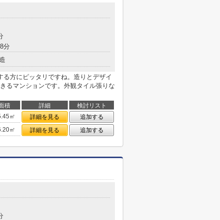
分
8分
造
する方にピッタリですね。造りとデザイ
きるマンションです。外観タイル張りな
面積
詳細
検討リスト
5.45㎡
詳細を見る
追加する
6.20㎡
詳細を見る
追加する
分