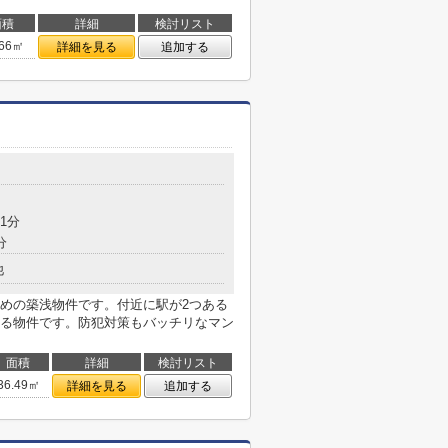
面積
詳細
検討リスト
.66㎡
詳細を見る
追加する
1分
分
他
めの築浅物件です。付近に駅が2つある
る物件です。防犯対策もバッチリなマン
面積
詳細
検討リスト
36.49㎡
詳細を見る
追加する