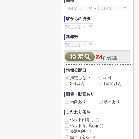
面積
～
駅からの徒歩
築年数
24
件が該当
情報公開日
指定しない
本日
3日以内
1週間以内
画像・動画あり
画像あり
動画あり
こだわり条件
ペット飼育可
(-)
ペット専用設備
(-)
楽器相談
(-)
陽当り良好
(-)