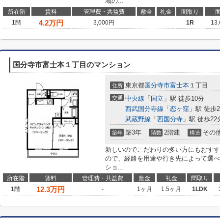
域の...
所在階
賃料
管理費・共益費
敷金
礼金
間取り
4.2
万円
1階
3,000円
1R
13
国分寺市富士本１丁目のマンション
東京都
国分寺市
富士本
１丁目
住所
交通
中央線
「
国立
」駅 徒歩10分
西武国分寺線
「
恋ヶ窪
」駅 徒歩2
武蔵野線
「
西国分寺
」駅 徒歩22
築3年
2階建
その
築年
階数
構造
新しいのでこだわりの多い方にもおすす
ので、経路を用途や行き先によって選べ
ショ...
所在階
賃料
管理費・共益費
敷金
礼金
間取り
12.3
万円
1階
-
1ヶ月
1.5ヶ月
1LDK