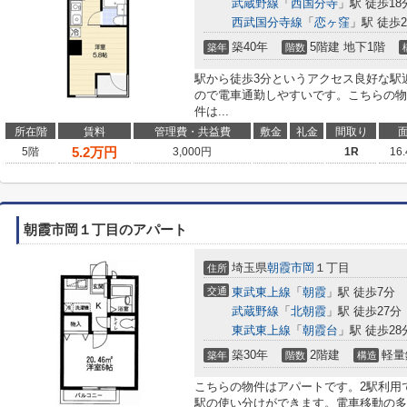
武蔵野線
「
西国分寺
」駅 徒歩18
西武国分寺線
「
恋ヶ窪
」駅 徒歩2
築40年
5階建 地下1階
築年
階数
駅から徒歩3分というアクセス良好な駅
ので電車通勤しやすいです。こちらの物
件は...
所在階
賃料
管理費・共益費
敷金
礼金
間取り
5.2
万円
5階
3,000円
1R
16
朝霞市岡１丁目のアパート
埼玉県
朝霞市
岡
１丁目
住所
交通
東武東上線
「
朝霞
」駅 徒歩7分
武蔵野線
「
北朝霞
」駅 徒歩27分
東武東上線
「
朝霞台
」駅 徒歩28
築30年
2階建
軽量
築年
階数
構造
こちらの物件はアパートです。2駅利用
駅の使い分けができます。電車移動の多