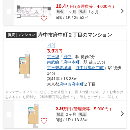
10.4
万
円
(管理費等：4,000円 )
1ヶ月
1ヶ月
敷金
礼金
5階 / 1K / 25.53㎡
府中市府中町２丁目のマンション
賃貸 | マンション
礼0
3.9
万円
京王線
「
府中
」駅 徒歩7分
南武線
「
府中本町
」駅 徒歩19分
京王競馬場線
「
府中競馬正門前
」駅 徒歩
14分
築41年 / 13.38㎡
東京都
府中市
府中町
２丁目
メンテナンスフリーになることが外観タイル張りの魅力です。よくお出かけ
をする方にも便利な、2駅利用可能な物件です。造りとデザインに関して、
自信をもって情報を提供できるマンショ...
3.9
万
円
(管理費等：5,000円 )
2ヶ月
敷金
礼金
-
3階 / 1R / 13.38㎡