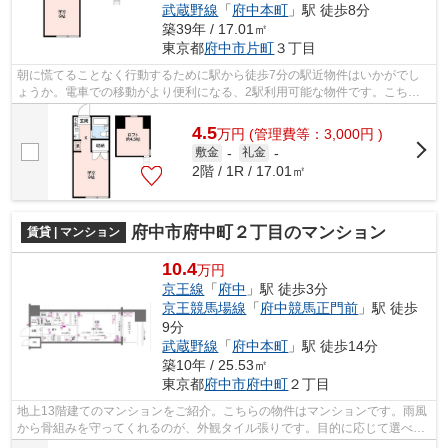
武蔵野線
「
府中本町
」駅 徒歩8分
築39年 / 17.01㎡
東京都
府中市
片町
３丁目
朝に慌てることなく行動するために駅から徒歩7分の駅近物件はいかがでし
ょうか。電車での移動がより便利になる、2駅利用可能な物件です。こちら
の物件はアパートです。最上階の物件で...
4.5
万
円
(管理費等：3,000円 )
敷金
-
礼金
-
2階 / 1R / 17.01㎡
府中市府中町２丁目のマンション
賃貸 | マンション
10.4
万円
京王線
「
府中
」駅 徒歩3分
京王競馬場線
「
府中競馬正門前
」駅 徒歩
9分
武蔵野線
「
府中本町
」駅 徒歩14分
築10年 / 25.53㎡
東京都
府中市
府中町
２丁目
地上13階建てのマンションをご紹介。こちらの物件はマンションです。雨風
から骨組みを守ってくれるのが、外観タイル張りです。目的に応じて選べる
2駅利用可能なマンションです。府中市...