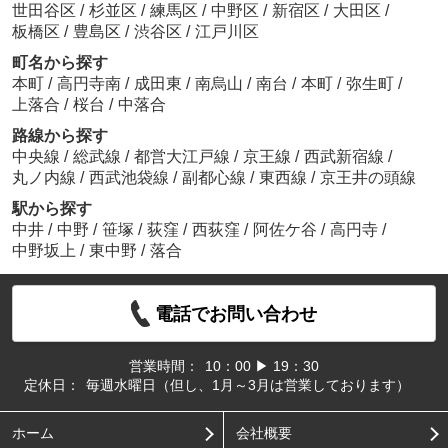
世田谷区
/
杉並区
/
練馬区
/
中野区
/
新宿区
/
大田区
/
板橋区
/
豊島区
/
渋谷区
/
江戸川区
町名から探す
本町
/
高円寺南
/
成田東
/
南烏山
/
南台
/
本町
/
弥生町
/
上落合
/
桜台
/
中落合
路線から探す
中央線
/
総武線
/
都営大江戸線
/
京王線
/
西武新宿線
/
丸ノ内線
/
西武池袋線
/
副都心線
/
東西線
/
京王井の頭線
駅から探す
中井
/
中野
/
笹塚
/
荻窪
/
西荻窪
/
阿佐ケ谷
/
高円寺
/
中野坂上
/
東中野
/
落合
電話でお問い合わせ
営業時間：
10：00 ▶ 19：30
定休日：
毎週水曜日（但し、1月～3月は営業しております）
ホーム
会社概要