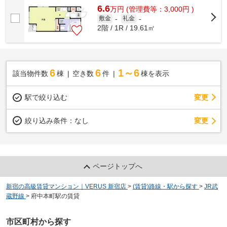
6.6
万
円
(管理費等：3,000円 )
敷金
-
礼金
-
2階 / 1R / 19.61㎡
6
6
1～6
該当物件数
棟
空き数
件
棟を表示
駅で絞り込む
変更
変更
絞り込み条件：
なし
ページトップへ
新宿の高級賃貸マンション｜VERUS 新宿店
>
(賃貸)路線・駅から探す
>
JR武
蔵野線
>
府中本町駅の賃貸
市区町村から探す