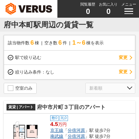
閲覧履歴
お気に入り
メニュー
0
0
府中本町駅周辺の賃貸一覧
6
6
1～6
該当物件数
棟
空き数
件
棟を表示
駅で絞り込む
変更
変更
絞り込み条件：
なし
空室のみ
府中市片町３丁目のアパート
賃貸 | アパート
敷0
礼0
4.5
万円
京王線
「
分倍河原
」駅 徒歩7分
南武線
「
分倍河原
」駅 徒歩7分