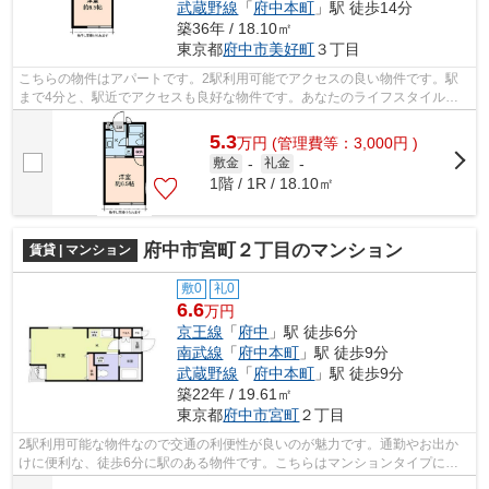
武蔵野線
「
府中本町
」駅 徒歩14分
築36年 / 18.10㎡
東京都
府中市
美好町
３丁目
こちらの物件はアパートです。2駅利用可能でアクセスの良い物件です。駅
まで4分と、駅近でアクセスも良好な物件です。あなたのライフスタイルに
適した物件をお探しなら、当社にお任せ...
5.3
万
円
(管理費等：3,000円 )
敷金
-
礼金
-
1階 / 1R / 18.10㎡
府中市宮町２丁目のマンション
賃貸 | マンション
敷0
礼0
6.6
万円
京王線
「
府中
」駅 徒歩6分
南武線
「
府中本町
」駅 徒歩9分
武蔵野線
「
府中本町
」駅 徒歩9分
築22年 / 19.61㎡
東京都
府中市
宮町
２丁目
2駅利用可能な物件なので交通の利便性が良いのが魅力です。通勤やお出か
けに便利な、徒歩6分に駅のある物件です。こちらはマンションタイプにな
ります。できるだけ早めに不動産情報を...