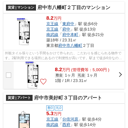
府中市八幡町２丁目のマンション
賃貸 | マンション
8.2
万円
京王線
「
東府中
」駅 徒歩6分
京王線
「
府中
」駅 徒歩13分
南武線
「
府中本町
」駅 徒歩21分
築18年 / 23.31㎡
東京都
府中市
八幡町
２丁目
外観タイル張りという手間をかけて作られた、こだわりを感じられる物件で
す。2駅利用できる場所にあるので利便性が高いです。駅まで徒歩6分なの
で、アクセスの良い物件です。造りとデ...
8.2
万
円
(管理費等：5,000円 )
1ヶ月
1ヶ月
敷金
礼金
1階 / 1R / 23.31㎡
府中市美好町３丁目のアパート
賃貸 | アパート
敷0
礼0
5.3
万円
京王線
「
分倍河原
」駅 徒歩4分
南武線
「
西府
」駅 徒歩14分