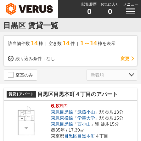
閲覧履歴
お気に入り
メニュー
0
0
目黒区 賃貸一覧
14
14
1～14
該当物件数
棟
空き数
件
棟を表示
変更
絞り込み条件：
なし
空室のみ
目黒区目黒本町４丁目のアパート
賃貸 | アパート
6.8
万円
東急目黒線
「
武蔵小山
」駅 徒歩13分
東急東横線
「
学芸大学
」駅 徒歩15分
東急目黒線
「
西小山
」駅 徒歩15分
築35年 / 17.39㎡
東京都
目黒区
目黒本町
４丁目