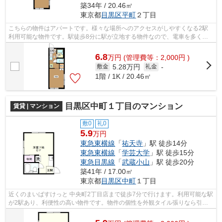
築34年 / 20.46㎡
東京都
目黒区
平町
２丁目
こちらの物件はアパートです。様々な場所へのアクセスがしやすくなる2駅
利用可能な物件です。駅徒歩8分に駅が立地する物件なので、電車を多く利
用する方にとって便利です。目黒区エリ...
6.8
万
円
(管理費等：2,000円 )
5.28万円
敷金
礼金
-
1階 / 1K / 20.46㎡
目黒区中町１丁目のマンション
賃貸 | マンション
敷0
礼0
5.9
万円
東急東横線
「
祐天寺
」駅 徒歩14分
東急東横線
「
学芸大学
」駅 徒歩15分
東急目黒線
「
武蔵小山
」駅 徒歩20分
築41年 / 17.00㎡
東京都
目黒区
中町
１丁目
近くのまいばすけっと 中央町2丁目店まで徒歩7分で行けます。利用可能な駅
が2駅あり、利便性の高い物件です。物件の個性を外観タイル張りなら引き
出すことができます。この物件は、駅...