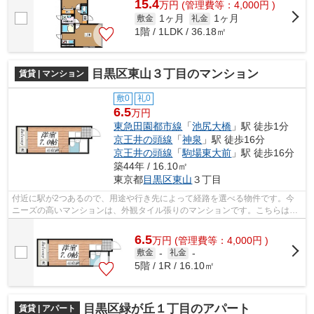
15.4
万
円
(管理費等：4,000円 )
1ヶ月
1ヶ月
敷金
礼金
1階 / 1LDK / 36.18㎡
目黒区東山３丁目のマンション
賃貸 | マンション
敷0
礼0
6.5
万円
東急田園都市線
「
池尻大橋
」駅 徒歩1分
京王井の頭線
「
神泉
」駅 徒歩16分
京王井の頭線
「
駒場東大前
」駅 徒歩16分
築44年 / 16.10㎡
東京都
目黒区
東山
３丁目
付近に駅が2つあるので、用途や行き先によって経路を選べる物件です。今
ニーズの高いマンションは、外観タイル張りのマンションです。こちらはマ
ンションタイプになります。周辺には、...
6.5
万
円
(管理費等：4,000円 )
敷金
-
礼金
-
5階 / 1R / 16.10㎡
目黒区緑が丘１丁目のアパート
賃貸 | アパート