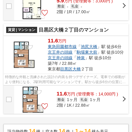
5.9
万
円
(管理費等：3,000円 )
敷金
-
礼金
-
2階 / 1R / 17.00㎡
目黒区大橋２丁目のマンション
賃貸 | マンション
11.6
万円
東急田園都市線
「
池尻大橋
」駅 徒歩6分
京王井の頭線
「
駒場東大前
」駅 徒歩10分
京王井の頭線
「
神泉
」駅 徒歩10分
築7年 / 22.88㎡
東京都
目黒区
大橋
２丁目
特徴的な外観と洗練された設計の内装を持つデザイナーズ。電車での移動が
より便利になる、2駅利用可能なマンションです。駅から徒歩6分の位置にあ
る物件なので、アクセスも良好です。...
11.6
万
円
(管理費等：14,000円 )
1ヶ月
1ヶ月
敷金
礼金
2階 / 1K / 22.88㎡
14
14
1～14
該当物件数
棟
空き数
件
棟を表示