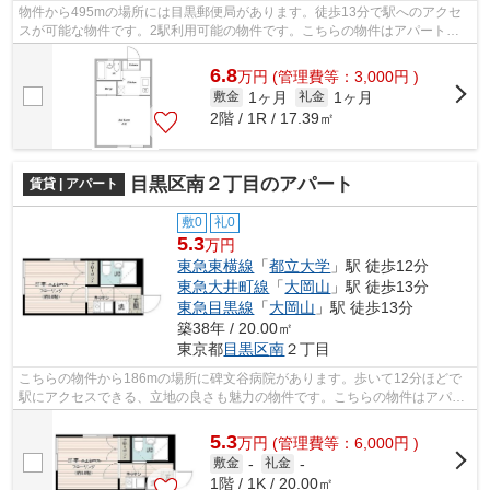
物件から495mの場所には目黒郵便局があります。徒歩13分で駅へのアクセ
スが可能な物件です。2駅利用可能の物件です。こちらの物件はアパートで
す。目黒区にある賃貸物件情報のことなら...
6.8
万
円
(管理費等：3,000円 )
1ヶ月
1ヶ月
敷金
礼金
2階 / 1R / 17.39㎡
目黒区南２丁目のアパート
賃貸 | アパート
敷0
礼0
5.3
万円
東急東横線
「
都立大学
」駅 徒歩12分
東急大井町線
「
大岡山
」駅 徒歩13分
東急目黒線
「
大岡山
」駅 徒歩13分
築38年 / 20.00㎡
東京都
目黒区
南
２丁目
こちらの物件から186mの場所に碑文谷病院があります。歩いて12分ほどで
駅にアクセスできる、立地の良さも魅力の物件です。こちらの物件はアパー
トです。周辺に2駅あるので電車通勤しや...
5.3
万
円
(管理費等：6,000円 )
敷金
-
礼金
-
1階 / 1K / 20.00㎡