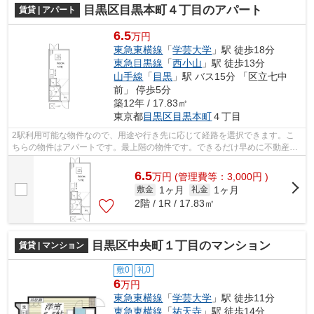
目黒区目黒本町４丁目のアパート
賃貸 | アパート
6.5
万円
東急東横線
「
学芸大学
」駅 徒歩18分
東急目黒線
「
西小山
」駅 徒歩13分
山手線
「
目黒
」駅 バス15分 「区立七中
前」 停歩5分
築12年 / 17.83㎡
東京都
目黒区
目黒本町
４丁目
2駅利用可能な物件なので、用途や行き先に応じて経路を選択できます。こ
ちらの物件はアパートです。最上階の物件です。できるだけ早めに不動産情
報を集めたい方は当社スタッフまでご連...
6.5
万
円
(管理費等：3,000円 )
1ヶ月
1ヶ月
敷金
礼金
2階 / 1R / 17.83㎡
目黒区中央町１丁目のマンション
賃貸 | マンション
敷0
礼0
6
万円
東急東横線
「
学芸大学
」駅 徒歩11分
東急東横線
「
祐天寺
」駅 徒歩14分