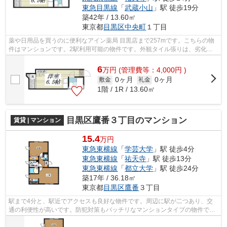
東急目黒線
「
武蔵小山
」駅 徒歩19分
築42年 / 13.60㎡
東京都
目黒区
中央町
１丁目
薬や日用品を買うのに便利なアイン薬局 目黒店まで257mです。こちらの物
件はマンションです。2駅利用可能の物件です。外観タイル張りは、劣化が
少なくいつまも美しい外観を保ちます。...
6
万
円
(管理費等：4,000円 )
0ヶ月
0ヶ月
敷金
礼金
1階 / 1R / 13.60㎡
目黒区鷹番３丁目のマンション
賃貸 | マンション
15.4
万円
東急東横線
「
学芸大学
」駅 徒歩4分
東急東横線
「
祐天寺
」駅 徒歩13分
東急東横線
「
都立大学
」駅 徒歩24分
築17年 / 36.18㎡
東京都
目黒区
鷹番
３丁目
駅まで4分と、駅近でアクセスも良好な物件です。周辺に駅が二つあり、交
通の利便性が高いです。防犯対策もバッチリなマンションタイプの物件で
す。できるだけ早めに不動産情報を集めた...