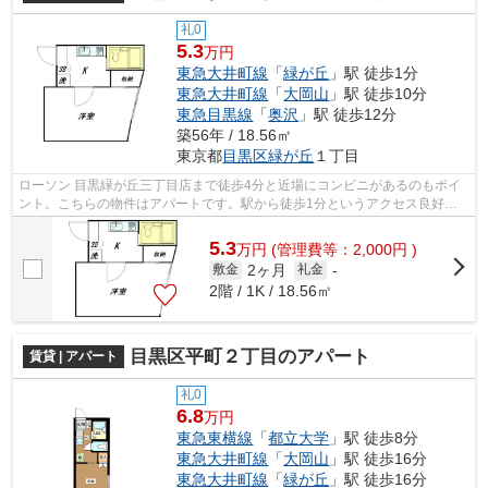
礼0
5.3
万円
東急大井町線
「
緑が丘
」駅 徒歩1分
東急大井町線
「
大岡山
」駅 徒歩10分
東急目黒線
「
奥沢
」駅 徒歩12分
築56年 / 18.56㎡
東京都
目黒区
緑が丘
１丁目
ローソン 目黒緑が丘三丁目店まで徒歩4分と近場にコンビニがあるのもポイ
ント。こちらの物件はアパートです。駅から徒歩1分というアクセス良好な
駅近物件はいかがですか。最上階の物件...
5.3
万
円
(管理費等：2,000円 )
2ヶ月
敷金
礼金
-
2階 / 1K / 18.56㎡
目黒区平町２丁目のアパート
賃貸 | アパート
礼0
6.8
万円
東急東横線
「
都立大学
」駅 徒歩8分
東急大井町線
「
大岡山
」駅 徒歩16分
東急大井町線
「
緑が丘
」駅 徒歩16分