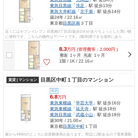
東急目黒線
「
洗足
」駅 徒歩13分
東急大井町線
「
北千束
」駅 徒歩14分
築24年 / 22.16㎡
東京都
目黒区
南
３丁目
近くにはセブンイレブン 目黒南3丁目店(徒歩2分)がありちょっとした買い物
に便利です。こちらの物件はアパートです。2駅利用できる場所にあり、行
き先に合わせて使い分けができます。...
8.3
万
円
(管理費等：2,000円 )
1ヶ月
1ヶ月
敷金
礼金
1階 / 1K / 22.16㎡
目黒区中町１丁目のマンション
賃貸 | マンション
礼0
6.8
万円
東急東横線
「
学芸大学
」駅 徒歩16分
東急東横線
「
祐天寺
」駅 徒歩18分
東急目黒線
「
武蔵小山
」駅 徒歩18分
築30年 / 21.00㎡
東京都
目黒区
中町
１丁目
家から499mのところに目黒郵便局があります。周辺に2駅あるので電車通勤