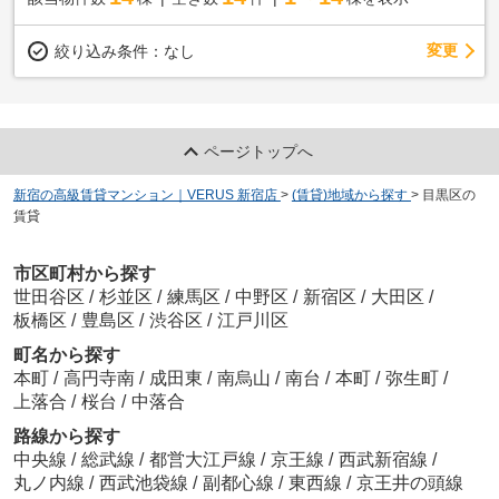
変更
絞り込み条件：
なし
ページトップへ
新宿の高級賃貸マンション｜VERUS 新宿店
>
(賃貸)地域から探す
>
目黒区の
賃貸
市区町村から探す
世田谷区
/
杉並区
/
練馬区
/
中野区
/
新宿区
/
大田区
/
板橋区
/
豊島区
/
渋谷区
/
江戸川区
町名から探す
本町
/
高円寺南
/
成田東
/
南烏山
/
南台
/
本町
/
弥生町
/
上落合
/
桜台
/
中落合
路線から探す
中央線
/
総武線
/
都営大江戸線
/
京王線
/
西武新宿線
/
丸ノ内線
/
西武池袋線
/
副都心線
/
東西線
/
京王井の頭線