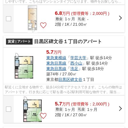
しやすいです。こちらはマンションタイプになります。物件をお探しなら、
当社が取り扱う物件情報から探してみて...
6.8
万
円
(管理費等：2,000円 )
1ヶ月
敷金
礼金
-
2階 / 1K / 21.00㎡
目黒区碑文谷１丁目のアパート
賃貸 | アパート
5.7
万円
東急東横線
「
学芸大学
」駅 徒歩14分
東急目黒線
「
西小山
」駅 徒歩14分
東急目黒線
「
洗足
」駅 徒歩18分
築74年 / 27.00㎡
東京都
目黒区
碑文谷
１丁目
駅近くに立地する物件で、徒歩14分程でアクセスできます。こちらの物件は
アパートです。行き先に応じて駅を選べる2駅利用可能な物件です。陽当た
りが良いので洗濯物も乾きやすい物件で...
5.7
万
円
(管理費等：2,000円 )
1ヶ月
1ヶ月
敷金
礼金
2階 / 1K / 27.00㎡