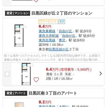
目黒区緑が丘２丁目のマンション
賃貸 | マンション
フリーレント
礼0
6.4
万円
東急東横線
「
自由が丘
」駅 徒歩5分
東急大井町線
「
自由が丘
」駅 徒歩5分
東急目黒線
「
奥沢
」駅 徒歩8分
築39年 / 16.08㎡
東京都
目黒区
緑が丘
２丁目
様々な場所へのアクセスがしやすくなる2駅利用可能な物件です。お洒落で
素敵な外観タイル張りのマンションです。駅まで徒歩5分の立地が魅力的
な、利便性の高い物件です。こちらの物件...
6.4
万
円
(管理費等：5,000円 )
1ヶ月
敷金
礼金
-
2階 / 1R / 16.08㎡
目黒区南３丁目のアパート
賃貸 | アパート
8.3
万円
東急目黒線
「
大岡山
」駅 徒歩8分