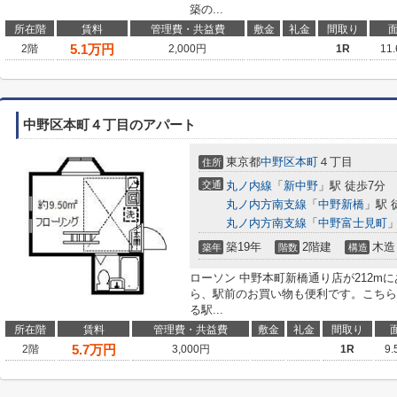
築の...
所在階
賃料
管理費・共益費
敷金
礼金
間取り
5.1
万円
2階
2,000円
1R
11
中野区本町４丁目のアパート
東京都
中野区
本町
４丁目
住所
交通
丸ノ内線
「
新中野
」駅 徒歩7分
丸ノ内方南支線
「
中野新橋
」駅 
丸ノ内方南支線
「
中野富士見町
」
築19年
2階建
木造
築年
階数
構造
ローソン 中野本町新橋通り店が212m
ら、駅前のお買い物も便利です。こちら
る駅...
所在階
賃料
管理費・共益費
敷金
礼金
間取り
5.7
万円
2階
3,000円
1R
9.