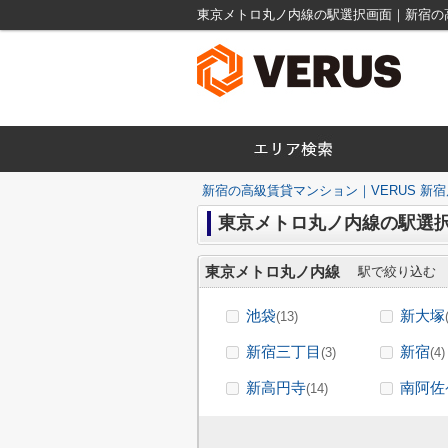
東京メトロ丸ノ内線の駅選択画面｜新宿の高
新宿の高級賃貸マンション｜VERUS 新宿
東京メトロ丸ノ内線の駅選
東京メトロ丸ノ内線
駅で絞り込む
池袋
新大塚
(13)
新宿三丁目
新宿
(3)
(4)
新高円寺
南阿佐
(14)