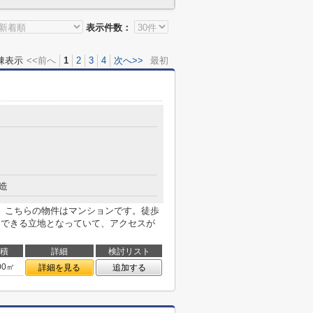
表示件数：
棟表示
<<前へ
1
2
3
4
次へ>>
最初
造
。こちらの物件はマンションです。徒歩
用できる立地となっていて、アクセスが
積
詳細
検討リスト
00㎡
詳細を見る
追加する