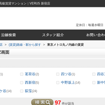
級賃貸マンション｜VERUS 新宿店
定休日：毎週水曜日
店
>
(賃貸)路線・駅から探す
>
東京メトロ丸ノ内線の賃貸
択画面
茗荷谷
四ツ谷
四谷
(1)
(2)
(1)
西新宿
中野坂上
新中
(5)
(14)
ケ谷
荻窪
(14)
(24)
97
件が該当