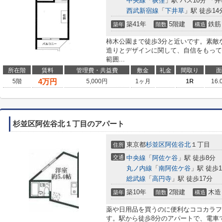
中央線
「
荻窪
」駅 バス10分 「
西武新宿線
「
下井草
」駅 徒歩14
築41年
5階建
鉄筋
築年
階数
構造
柿木公園まで徒歩3分と近いです。素敵
造りとデザインに関して、自信をもって
範囲...
所在階
賃料
管理費・共益費
敷金
礼金
間取り
面
4
万円
5階
5,000円
1ヶ月
1R
16.
杉並区阿佐谷北１丁目のアパート
東京都
杉並区
阿佐谷北
１丁目
住所
交通
中央線
「
阿佐ケ谷
」駅 徒歩8分
丸ノ内線
「
南阿佐ケ谷
」駅 徒歩1
総武線
「
高円寺
」駅 徒歩17分
築10年
2階建
木造
築年
階数
構造
薬や日用品を買うのに便利なココカラファ
す。駅から徒歩8分のアパートで、電車