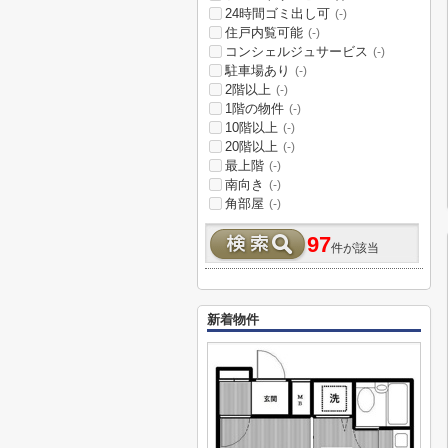
24時間ゴミ出し可
(-)
住戸内覧可能
(-)
コンシェルジュサービス
(-)
駐車場あり
(-)
2階以上
(-)
1階の物件
(-)
10階以上
(-)
20階以上
(-)
最上階
(-)
南向き
(-)
角部屋
(-)
97
件が該当
新着物件