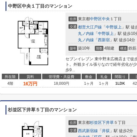
中野区中央１丁目のマンション
東京都
中野区
中央
１丁目
住所
交通
都営大江戸線
「
中野坂上
」駅 徒
丸ノ内線
「
中野坂上
」駅 徒歩10
丸ノ内線
「
西新宿
」駅 徒歩14分
築10年
4階建
鉄筋
築年
階数
構造
セブンイレブン 東中野末広橋店まで徒
ト。外観タイル張りなので経年劣化が少
歩9...
所在階
賃料
管理費・共益費
敷金
礼金
間取り
16
万円
4階
18,000円
1ヶ月
1ヶ月
1LDK
4
杉並区下井草５丁目のマンション
東京都
杉並区
下井草
５丁目
住所
交通
西武新宿線
「
井荻
」駅 徒歩2分