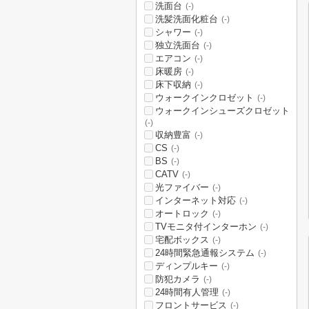
洗面台
(-)
洗髪洗面化粧台
(-)
シャワー
(-)
独立洗面台
(-)
エアコン
(-)
床暖房
(-)
床下収納
(-)
ウォークインクロゼット
(-)
ウォークインシューズクロゼット
(-)
収納豊富
(-)
CS
(-)
BS
(-)
CATV
(-)
光ファイバー
(-)
インターネット対応
(-)
オートロック
(-)
TVモニタ付インターホン
(-)
宅配ボックス
(-)
24時間緊急通報システム
(-)
ディンプルキー
(-)
防犯カメラ
(-)
24時間有人管理
(-)
フロントサービス
(-)