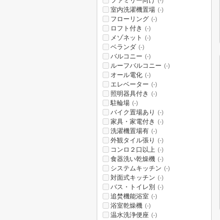
ファミリー向け
(-)
室内洗濯機置場
(-)
フローリング
(-)
ロフト付き
(-)
メゾネット
(-)
ベランダ
(-)
バルコニー
(-)
ルーフバルコニー
(-)
オール電化
(-)
エレベーター
(-)
照明器具付き
(-)
駐輪場
(-)
バイク置場あり
(-)
家具・家電付き
(-)
洗濯機置場有
(-)
外観タイル張り
(-)
コンロ２口以上
(-)
食器洗い乾燥機
(-)
システムキッチン
(-)
対面式キッチン
(-)
バス・トイレ別
(-)
追焚機能浴室
(-)
浴室乾燥機
(-)
温水洗浄便座
(-)