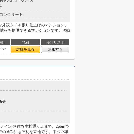
井荻駅入口」 停歩1分
分
コンクリート
な外観タイル張り仕上げのマンション。
情報を提供できるマンションです。移動
積
詳細
検討リスト
00㎡
詳細を見る
追加する
6分
イン 阿佐谷中杉通り店まで、256mで
での通勤にも便利な立地です。平成28年