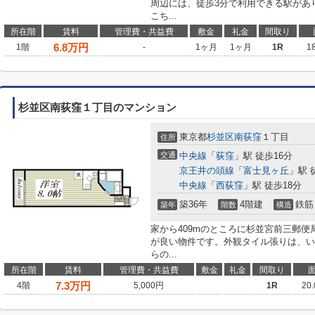
周辺には、徒歩3分で利用できる駅があ
こち...
所在階
賃料
管理費・共益費
敷金
礼金
間取り
6.8
万円
1階
-
1ヶ月
1ヶ月
1R
1
杉並区南荻窪１丁目のマンション
東京都
杉並区
南荻窪
１丁目
住所
交通
中央線
「
荻窪
」駅 徒歩16分
京王井の頭線
「
富士見ヶ丘
」駅 
中央線
「
西荻窪
」駅 徒歩18分
築36年
4階建
鉄筋
築年
階数
構造
家から409mのところに杉並宮前三郵便
が良い物件です。外観タイル張りは、い
らの...
所在階
賃料
管理費・共益費
敷金
礼金
間取り
7.3
万円
4階
5,000円
1R
20