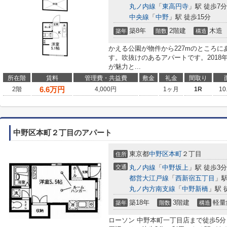
丸ノ内線
「
東高円寺
」駅 徒歩7分
中央線
「
中野
」駅 徒歩15分
築8年
2階建
木造
築年
階数
構造
かえる公園が物件から227mのところ
す。吹抜けのあるアパートです。201
が魅力と...
所在階
賃料
管理費・共益費
敷金
礼金
間取り
6.6
万円
2階
4,000円
1ヶ月
1R
10
中野区本町２丁目のアパート
東京都
中野区
本町
２丁目
住所
交通
丸ノ内線
「
中野坂上
」駅 徒歩3分
都営大江戸線
「
西新宿五丁目
」駅
丸ノ内方南支線
「
中野新橋
」駅 
築18年
3階建
軽量
築年
階数
構造
ローソン 中野本町一丁目店まで徒歩5