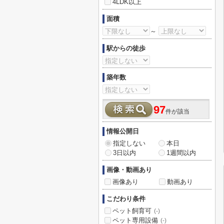
4LDK以上
面積
～
駅からの徒歩
築年数
97
件が該当
情報公開日
指定しない
本日
3日以内
1週間以内
画像・動画あり
画像あり
動画あり
こだわり条件
ペット飼育可
(-)
ペット専用設備
(-)