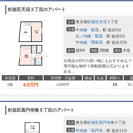
杉並区天沼３丁目のアパート
東京都
杉並区
天沼
３丁目
住所
交通
中央線
「
荻窪
」駅 徒歩5分
丸ノ内線
「
荻窪
」駅 徒歩5分
中央線
「
西荻窪
」駅 徒歩22分
築9年
2階建
木造
築年
階数
構造
日用品やDIYの買い物にもおすすめなウ
用可能な物件で移動範囲が広がります。
ある...
所在階
賃料
管理費・共益費
敷金
礼金
間取り
6.8
万円
1階
3,000円
1R
10
杉並区高円寺南５丁目のアパート
東京都
杉並区
高円寺南
５丁目
住所
交通
中央線
「
高円寺
」駅 徒歩11分