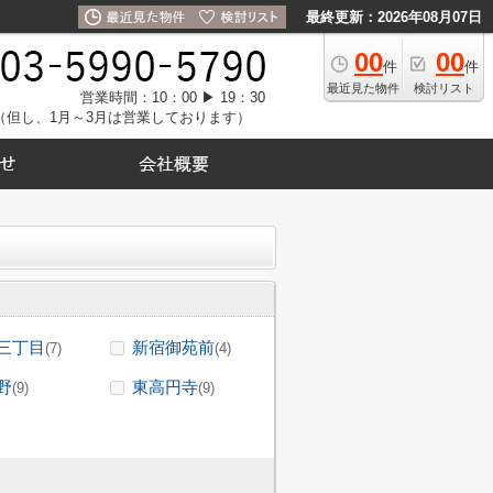
最終更新：2026年08月07日
00
00
件
件
最近見た物件
検討リスト
営業時間：10：00 ▶ 19：30
（但し、1月～3月は営業しております）
三丁目
新宿御苑前
(7)
(4)
野
東高円寺
(9)
(9)