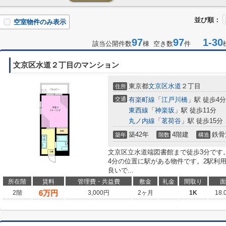
並び順：
空室物件のみ表示
97
97
1-30
該当公開件数
棟 空き数
件
文京区水道２丁目のマンション
東京都
文京区
水道
２丁目
住所
交通
有楽町線
「
江戸川橋
」駅 徒歩4分
東西線
「
神楽坂
」駅 徒歩11分
丸ノ内線
「
茗荷谷
」駅 徒歩15分
築42年
4階建
鉄骨
築年
階数
構造
文京区立水道端図書館まで徒歩3分です
4分の位置に駅がある物件です。2駅利
良いで...
所在階
賃料
管理費・共益費
敷金
礼金
間取り
面
6
万円
2階
3,000円
2ヶ月
1K
18.