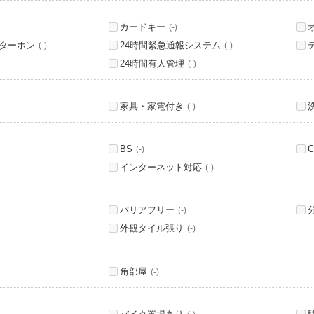
カードキー
(-)
ンターホン
24時間緊急通報システム
(-)
(-)
24時間有人管理
(-)
家具・家電付き
(-)
BS
C
(-)
インターネット対応
(-)
バリアフリー
(-)
外観タイル張り
(-)
角部屋
(-)