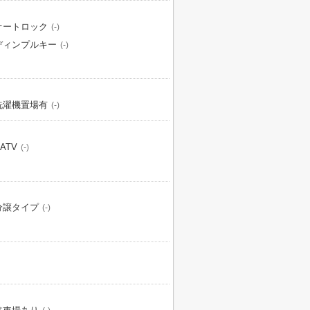
オートロック
(-)
ディンプルキー
(-)
洗濯機置場有
(-)
ATV
(-)
分譲タイプ
(-)