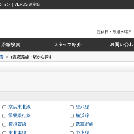
ョン｜VERUS 新宿店
定休日：毎週水曜日
店
>
(賃貸)路線・駅から探す
京浜東北線
総武線
常磐緩行線
横浜線
横須賀線
武蔵野線
東北本線
中央線