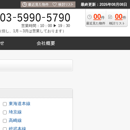
最終更新：2026年08月08日
00
00
件
件
最近見た物件
検討リスト
営業時間：10：00 ▶ 19：30
（但し、1月～3月は営業しております）
東海道本線
埼京線
高崎線
総武本線