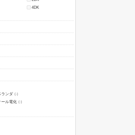
4DK
ベランダ
(-)
オール電化
(-)