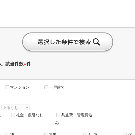
-
い。該当件数
件
マンション
一戸建て
～
し
礼金・敷引なし
共益費・管理費込
み
1K
1DK
1LDK
2K