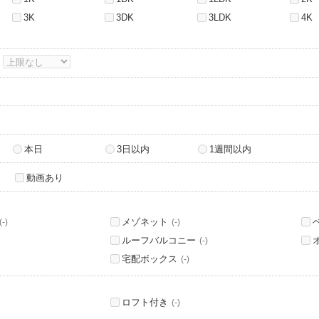
3K
3DK
3LDK
4K
～
本日
3日以内
1週間以内
動画あり
メゾネット
(-)
(-)
ルーフバルコニー
(-)
宅配ボックス
(-)
ロフト付き
(-)