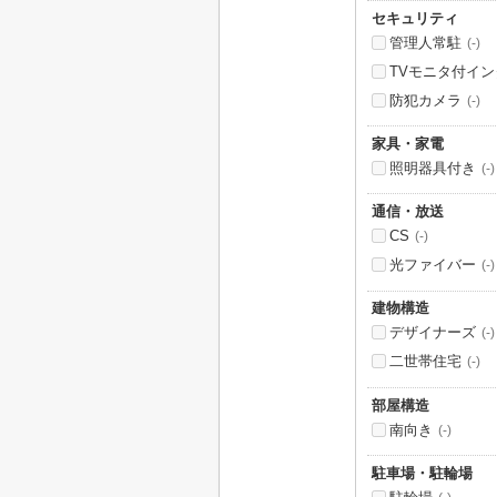
セキュリティ
管理人常駐
(-)
TVモニタ付イ
防犯カメラ
(-)
家具・家電
照明器具付き
(-)
通信・放送
CS
(-)
光ファイバー
(-)
建物構造
デザイナーズ
(-)
二世帯住宅
(-)
部屋構造
南向き
(-)
駐車場・駐輪場