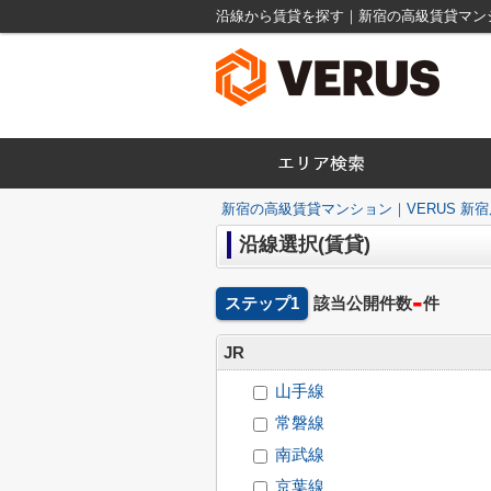
沿線から賃貸を探す｜新宿の高級賃貸マンシ
新宿の高級賃貸マンション｜VERUS 新宿
沿線選択(賃貸)
-
ステップ1
該当公開件数
件
JR
山手線
常磐線
南武線
京葉線