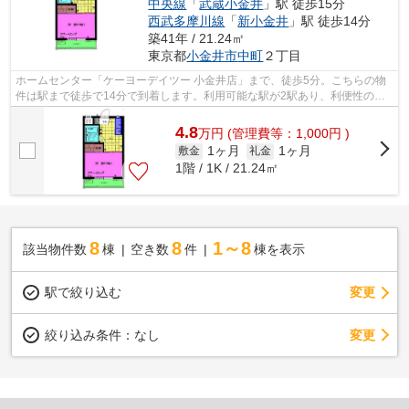
中央線
「
武蔵小金井
」駅 徒歩15分
西武多摩川線
「
新小金井
」駅 徒歩14分
築41年 / 21.24㎡
東京都
小金井市
中町
２丁目
ホームセンター「ケーヨーデイツー 小金井店」まで、徒歩5分。こちらの物
件は駅まで徒歩で14分で到着します。利用可能な駅が2駅あり、利便性の高
い物件です。こちらの物件はマンション...
4.8
万
円
(管理費等：1,000円 )
1ヶ月
1ヶ月
敷金
礼金
1階 / 1K / 21.24㎡
8
8
1～8
該当物件数
棟
空き数
件
棟を表示
駅で絞り込む
変更
変更
絞り込み条件：
なし