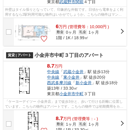
東京都
武蔵野市
関前
４丁目
外壁はタイル張りとなっていて、印象的な外観です。日頃から電車をよく利
用するなら2駅利用可能な物件はいかがでしょうか。こちらの物件はマンシ
ョンです。中央線武蔵境付近の賃貸情報...
6
万
円
(管理費等：10,000円 )
0ヶ月
1ヶ月
敷金
礼金
1階 / 1K / 18.99㎡
小金井市中町３丁目のアパート
賃貸 | アパート
8.7
万円
中央線
「
武蔵小金井
」駅 徒歩13分
中央線
「
東小金井
」駅 徒歩20分
西武多摩川線
「
新小金井
」駅 徒歩18分
築13年 / 33.30㎡
東京都
小金井市
中町
３丁目
「ケーヨーデイツー 小金井店」まで徒歩3分と、歩いて行ける距離に位置し
ています。こちらの物件はアパートです。こちらの物件では初期費用をカー
ドでお支払いいただけます。徒歩13分...
8.7
万
円
(管理費等：- )
1ヶ月
1ヶ月
敷金
礼金
1階 / 1R / 33.30㎡