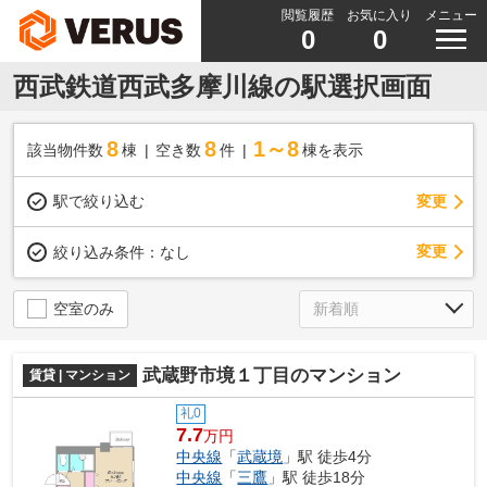
閲覧履歴
お気に入り
メニュー
0
0
西武鉄道西武多摩川線の駅選択画面
8
8
1～8
該当物件数
棟
空き数
件
棟を表示
駅で絞り込む
変更
変更
絞り込み条件：
なし
空室のみ
武蔵野市境１丁目のマンション
賃貸 | マンション
礼0
7.7
万円
中央線
「
武蔵境
」駅 徒歩4分
中央線
「
三鷹
」駅 徒歩18分