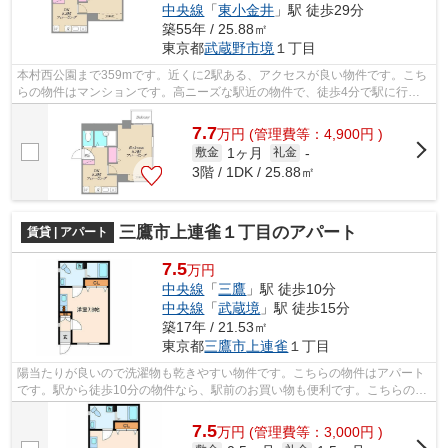
中央線
「
東小金井
」駅 徒歩29分
築55年 / 25.88㎡
東京都
武蔵野市
境
１丁目
本村西公園まで359mです。近くに2駅ある、アクセスが良い物件です。こち
らの物件はマンションです。高ニーズな駅近の物件で、徒歩4分で駅に行く
ことができます。できるだけ早めに不動...
7.7
万
円
(管理費等：4,900円 )
1ヶ月
敷金
礼金
-
3階 / 1DK / 25.88㎡
三鷹市上連雀１丁目のアパート
賃貸 | アパート
7.5
万円
中央線
「
三鷹
」駅 徒歩10分
中央線
「
武蔵境
」駅 徒歩15分
築17年 / 21.53㎡
東京都
三鷹市
上連雀
１丁目
陽当たりが良いので洗濯物も乾きやすい物件です。こちらの物件はアパート
です。駅から徒歩10分の物件なら、駅前のお買い物も便利です。こちらの物
件は2駅が近くにあり便利です。三鷹市...
7.5
万
円
(管理費等：3,000円 )