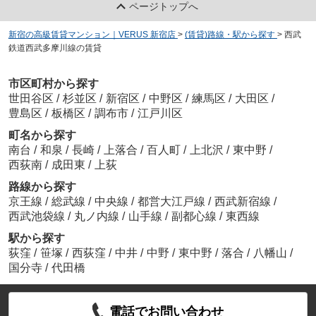
ページトップへ
新宿の高級賃貸マンション｜VERUS 新宿店
>
(賃貸)路線・駅から探す
>
西武
鉄道西武多摩川線の賃貸
市区町村から探す
世田谷区
/
杉並区
/
新宿区
/
中野区
/
練馬区
/
大田区
/
豊島区
/
板橋区
/
調布市
/
江戸川区
町名から探す
南台
/
和泉
/
長崎
/
上落合
/
百人町
/
上北沢
/
東中野
/
西荻南
/
成田東
/
上荻
路線から探す
京王線
/
総武線
/
中央線
/
都営大江戸線
/
西武新宿線
/
西武池袋線
/
丸ノ内線
/
山手線
/
副都心線
/
東西線
駅から探す
荻窪
/
笹塚
/
西荻窪
/
中井
/
中野
/
東中野
/
落合
/
八幡山
/
国分寺
/
代田橋
電話でお問い合わせ