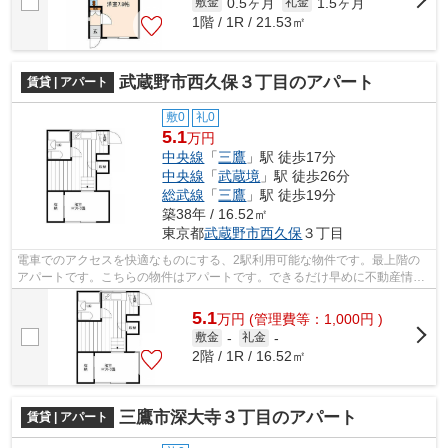
0.5ヶ月
1.5ヶ月
敷金
礼金
1階 / 1R / 21.53㎡
武蔵野市西久保３丁目のアパート
賃貸 | アパート
敷0
礼0
5.1
万円
中央線
「
三鷹
」駅 徒歩17分
中央線
「
武蔵境
」駅 徒歩26分
総武線
「
三鷹
」駅 徒歩19分
築38年 / 16.52㎡
東京都
武蔵野市
西久保
３丁目
電車でのアクセスを快適なものにする、2駅利用可能な物件です。最上階の
アパートです。こちらの物件はアパートです。できるだけ早めに不動産情報
を集めたい方は当社スタッフまでご連絡...
5.1
万
円
(管理費等：1,000円 )
敷金
-
礼金
-
2階 / 1R / 16.52㎡
三鷹市深大寺３丁目のアパート
賃貸 | アパート