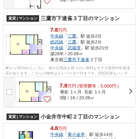
三鷹市下連雀３丁目のマンション
賃貸 | マンション
7.8
万円
中央線
「
三鷹
」駅 徒歩2分
総武線
「
三鷹
」駅 徒歩2分
中央線
「
武蔵境
」駅 徒歩21分
築28年 / 20.08㎡
東京都
三鷹市
下連雀
３丁目
家から392mのところに、薬や日用品を買うのに便利なオサダ薬局中町新道
店があります。こちらの物件はエレベーター付きです。防犯対策もバッチリ
なマンションタイプの物件です。駅から...
7.8
万
円
(管理費等：5,000円 )
1ヶ月
1ヶ月
敷金
礼金
3階 / 1K / 20.08㎡
小金井市中町２丁目のマンション
賃貸 | マンション
4.8
万円
中央線
「
東小金井
」駅 徒歩14分