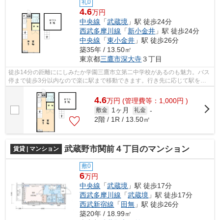
礼0
4.6
万円
中央線
「
武蔵境
」駅 徒歩24分
西武多摩川線
「
新小金井
」駅 徒歩24分
中央線
「
東小金井
」駅 徒歩26分
築35年 / 13.50㎡
東京都
三鷹市
深大寺
３丁目
徒歩14分の距離ににしみたか学園三鷹市立第二中学校があるのも魅力。バス
停まで徒歩3分以内なので楽に駅まで移動できます。行き先に応じて駅を選
べる2駅利用可能なアパートです。こち...
4.6
万
円
(管理費等：1,000円 )
1ヶ月
敷金
礼金
-
2階 / 1R / 13.50㎡
武蔵野市関前４丁目のマンション
賃貸 | マンション
敷0
6
万円
中央線
「
武蔵境
」駅 徒歩17分
西武多摩川線
「
武蔵境
」駅 徒歩17分
西武新宿線
「
田無
」駅 徒歩26分
築20年 / 18.99㎡