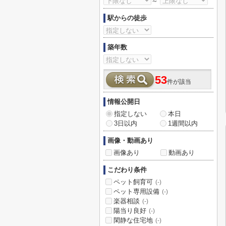
～
駅からの徒歩
築年数
53
件が該当
情報公開日
指定しない
本日
3日以内
1週間以内
画像・動画あり
画像あり
動画あり
こだわり条件
ペット飼育可
(-)
ペット専用設備
(-)
楽器相談
(-)
陽当り良好
(-)
閑静な住宅地
(-)