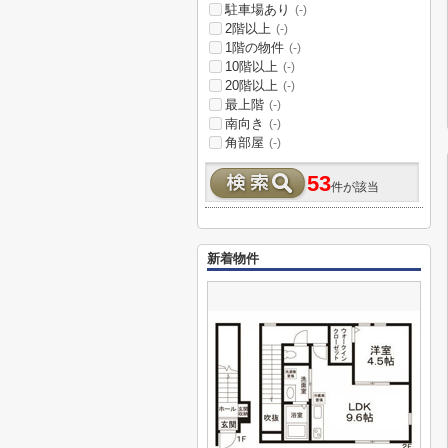
駐車場あり
(-)
2階以上
(-)
1階の物件
(-)
10階以上
(-)
20階以上
(-)
最上階
(-)
南向き
(-)
角部屋
(-)
53
件が該当
新着物件