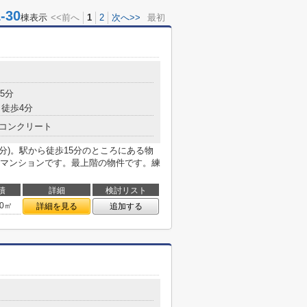
30
棟表示
<<前へ
1
2
次へ>>
最初
5分
徒歩4分
コンクリート
分)。駅から徒歩15分のところにある物
マンションです。最上階の物件です。練
積
詳細
検討リスト
20㎡
詳細を見る
追加する