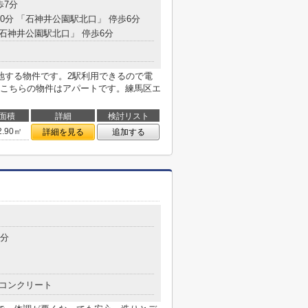
歩7分
20分 「石神井公園駅北口」 停歩6分
「石神井公園駅北口」 停歩6分
地する物件です。2駅利用できるので電
こちらの物件はアパートです。練馬区エ
面積
詳細
検討リスト
2.90㎡
詳細を見る
追加する
1分
コンクリート