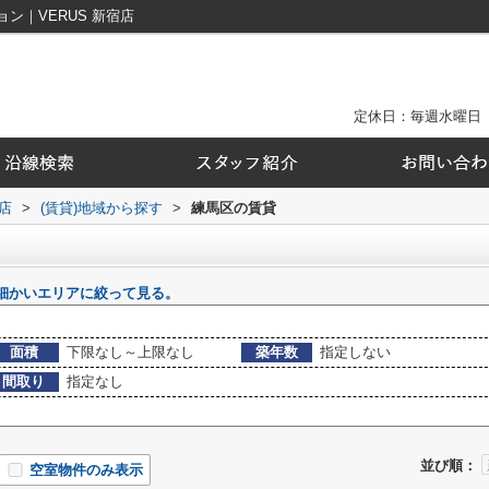
ン｜VERUS 新宿店
定休日：毎週水曜日
店
>
(賃貸)地域から探す
>
練馬区の賃貸
細かいエリアに絞って見る。
面積
下限なし～上限なし
築年数
指定しない
間取り
指定なし
並び順：
空室物件のみ表示