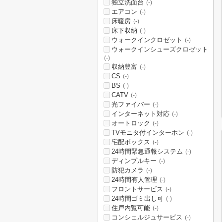
独立洗面台
(-)
エアコン
(-)
床暖房
(-)
床下収納
(-)
ウォークインクロゼット
(-)
ウォークインシューズクロゼット
(-)
収納豊富
(-)
CS
(-)
BS
(-)
CATV
(-)
光ファイバー
(-)
インターネット対応
(-)
オートロック
(-)
TVモニタ付インターホン
(-)
宅配ボックス
(-)
24時間緊急通報システム
(-)
ディンプルキー
(-)
防犯カメラ
(-)
24時間有人管理
(-)
フロントサービス
(-)
24時間ゴミ出し可
(-)
住戸内覧可能
(-)
コンシェルジュサービス
(-)