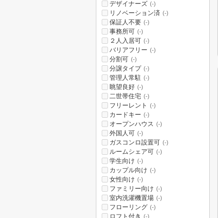
デザイナーズ
(-)
リノベーション済
(-)
保証人不要
(-)
事務所可
(-)
２人入居可
(-)
バリアフリー
(-)
分割可
(-)
分譲タイプ
(-)
管理人常駐
(-)
眺望良好
(-)
二世帯住宅
(-)
フリーレント
(-)
カードキー
(-)
オープンハウス
(-)
外国人可
(-)
ガスコンロ設置可
(-)
ルームシェア可
(-)
学生向け
(-)
カップル向け
(-)
女性向け
(-)
ファミリー向け
(-)
室内洗濯機置場
(-)
フローリング
(-)
ロフト付き
(-)