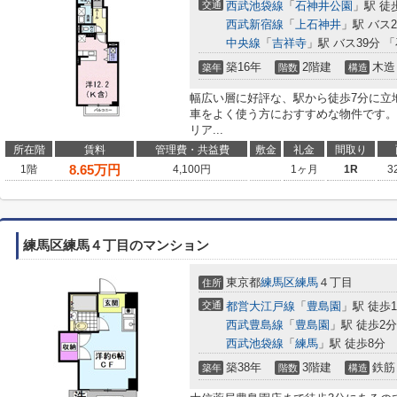
交通
西武池袋線
「
石神井公園
」駅 徒
西武新宿線
「
上石神井
」駅 バス
中央線
「
吉祥寺
」駅 バス39分 
築16年
2階建
木造
築年
階数
構造
幅広い層に好評な、駅から徒歩7分に立
車をよく使う方におすすめな物件です。
リア...
所在階
賃料
管理費・共益費
敷金
礼金
間取り
8.65
万円
1階
4,100円
1ヶ月
1R
3
練馬区練馬４丁目のマンション
東京都
練馬区
練馬
４丁目
住所
交通
都営大江戸線
「
豊島園
」駅 徒歩
西武豊島線
「
豊島園
」駅 徒歩2分
西武池袋線
「
練馬
」駅 徒歩8分
築38年
3階建
鉄筋
築年
階数
構造