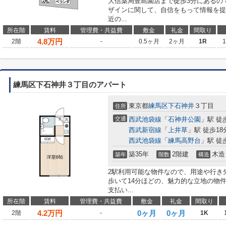
大信薬局豊島園店まで徒歩3分にあるの
ザインに関して、自信をもって情報を提
近の...
所在階
賃料
管理費・共益費
敷金
礼金
間取り
4.8
万円
2階
-
0.5ヶ月
2ヶ月
1R
練馬区下石神井３丁目のアパート
東京都
練馬区
下石神井
３丁目
住所
交通
西武池袋線
「
石神井公園
」駅 徒
西武新宿線
「
上井草
」駅 徒歩18
西武池袋線
「
練馬高野台
」駅 徒
築35年
2階建
木造
築年
階数
構造
2駅利用可能な物件なので、用途や行き
歩いて14分ほどの、魅力的な立地の物
支払い...
所在階
賃料
管理費・共益費
敷金
礼金
間取り
4.2
万円
0ヶ月
0ヶ月
2階
-
1K