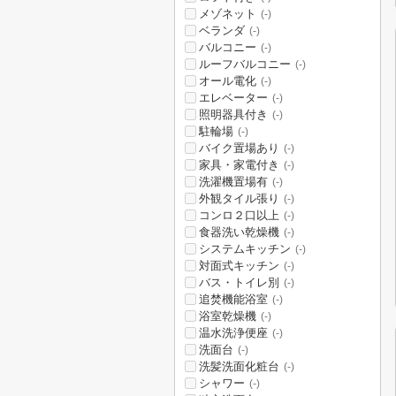
メゾネット
(-)
ベランダ
(-)
バルコニー
(-)
ルーフバルコニー
(-)
オール電化
(-)
エレベーター
(-)
照明器具付き
(-)
駐輪場
(-)
バイク置場あり
(-)
家具・家電付き
(-)
洗濯機置場有
(-)
外観タイル張り
(-)
コンロ２口以上
(-)
食器洗い乾燥機
(-)
システムキッチン
(-)
対面式キッチン
(-)
バス・トイレ別
(-)
追焚機能浴室
(-)
浴室乾燥機
(-)
温水洗浄便座
(-)
洗面台
(-)
洗髪洗面化粧台
(-)
シャワー
(-)