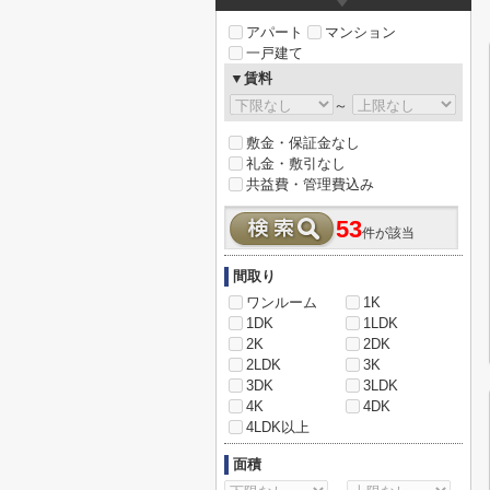
アパート
マンション
一戸建て
▼賃料
～
敷金・保証金なし
礼金・敷引なし
共益費・管理費込み
53
件が該当
間取り
ワンルーム
1K
1DK
1LDK
2K
2DK
2LDK
3K
3DK
3LDK
4K
4DK
4LDK以上
面積