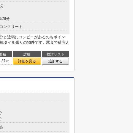
3分
歩28分
コンクリート
2分と近場にコンビニがあるのもポイン
観タイル張りの物件です。駅まで徒歩3
面積
詳細
検討リスト
6.87㎡
詳細を見る
追加する
分
分
造