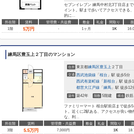
セブンイレブン 練馬中村北3丁目店ま
イント。駅まで歩いてアクセスできる、
的に...
所在階
賃料
管理費・共益費
敷金
礼金
間取り
面
5
万円
1階
-
1ヶ月
1K
16.
練馬区豊玉上２丁目のマンション
東京都
練馬区
豊玉上
２丁目
住所
交通
西武池袋線
「
桜台
」駅 徒歩5分
西武有楽町線
「
新桜台
」駅 徒歩1
都営大江戸線
「
練馬
」駅 徒歩12
築42年
5階建
鉄筋
築年
階数
構造
ファミリーマート 桜台駅前店まで徒歩
ト。近くに2駅ある、アクセスが良い物
な、利...
所在階
賃料
管理費・共益費
敷金
礼金
間取り
5.5
万円
3階
7,000円
1K
18