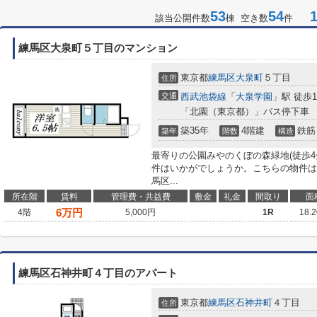
53
54
1-
該当公開件数
棟 空き数
件
練馬区大泉町５丁目のマンション
東京都
練馬区
大泉町
５丁目
住所
交通
西武池袋線
「
大泉学園
」駅 徒歩1
「北園（東京都）」バス停下車 
築35年
4階建
鉄筋
築年
階数
構造
最寄りの公園みやのくぼの森緑地(徒歩4
件はいかがでしょうか。こちらの物件は
馬区...
所在階
賃料
管理費・共益費
敷金
礼金
間取り
面
6
万円
4階
5,000円
1R
18.
練馬区石神井町４丁目のアパート
東京都
練馬区
石神井町
４丁目
住所