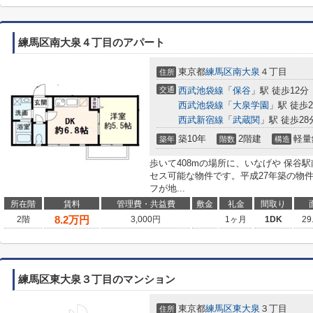
練馬区南大泉４丁目のアパート
東京都
練馬区
南大泉
４丁目
住所
交通
西武池袋線
「
保谷
」駅 徒歩12分
西武池袋線
「
大泉学園
」駅 徒歩2
西武新宿線
「
武蔵関
」駅 徒歩28
築10年
2階建
軽量
築年
階数
構造
歩いて408mの場所に、いなげや 保谷
セス可能な物件です。平成27年築の物
フが地...
所在階
賃料
管理費・共益費
敷金
礼金
間取り
8.2
万円
2階
3,000円
1ヶ月
1DK
29
練馬区東大泉３丁目のマンション
東京都
練馬区
東大泉
３丁目
住所