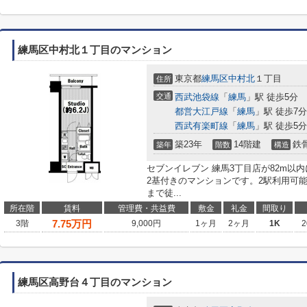
練馬区中村北１丁目のマンション
東京都
練馬区
中村北
１丁目
住所
交通
西武池袋線
「
練馬
」駅 徒歩5分
都営大江戸線
「
練馬
」駅 徒歩7分
西武有楽町線
「
練馬
」駅 徒歩5分
築23年
14階建
鉄
築年
階数
構造
セブンイレブン 練馬3丁目店が82m以
2基付きのマンションです。2駅利用可
まで徒...
所在階
賃料
管理費・共益費
敷金
礼金
間取り
7.75
万円
3階
9,000円
1ヶ月
2ヶ月
1K
2
練馬区高野台４丁目のマンション