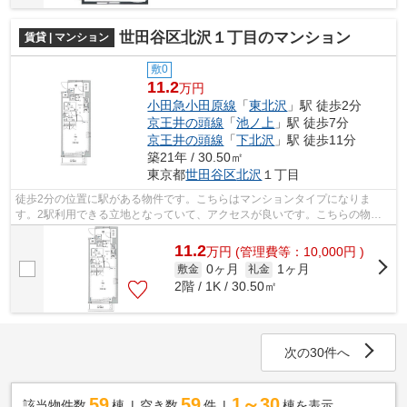
世田谷区北沢１丁目のマンション
賃貸 | マンション
敷0
11.2
万円
小田急小田原線
「
東北沢
」駅 徒歩2分
京王井の頭線
「
池ノ上
」駅 徒歩7分
京王井の頭線
「
下北沢
」駅 徒歩11分
築21年 / 30.50㎡
東京都
世田谷区
北沢
１丁目
徒歩2分の位置に駅がある物件です。こちらはマンションタイプになりま
す。2駅利用できる立地となっていて、アクセスが良いです。こちらの物件
はエレベーター付きです。できるだけ早め...
11.2
万
円
(管理費等：10,000円 )
0ヶ月
1ヶ月
敷金
礼金
2階 / 1K / 30.50㎡
次の30件へ
59
59
1～30
該当物件数
棟
空き数
件
棟を表示