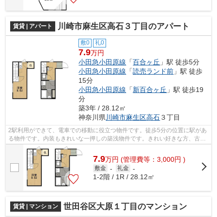
川崎市麻生区高石３丁目のアパート
賃貸 | アパート
敷0
礼0
7.9
万円
小田急小田原線
「
百合ヶ丘
」駅 徒歩5分
小田急小田原線
「
読売ランド前
」駅 徒歩
15分
小田急小田原線
「
新百合ヶ丘
」駅 徒歩19
分
築3年 / 28.12㎡
神奈川県
川崎市麻生区
高石
３丁目
2駅利用ができて、電車での移動に役立つ物件です。徒歩5分の位置に駅があ
る物件です。内装もきれいな一押しの築浅物件です。きれい好きな方、古い
物件は苦手という方に。こちらの物件...
7.9
万
円
(管理費等：3,000円 )
敷金
-
礼金
-
1-2階 / 1R / 28.12㎡
世田谷区大原１丁目のマンション
賃貸 | マンション