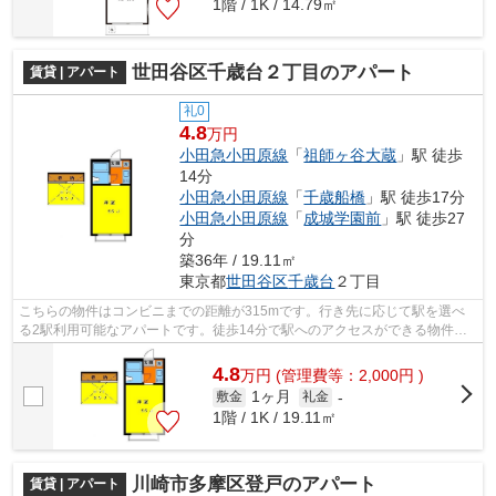
1階 / 1K / 14.79㎡
世田谷区千歳台２丁目のアパート
賃貸 | アパート
礼0
4.8
万円
小田急小田原線
「
祖師ヶ谷大蔵
」駅 徒歩
14分
小田急小田原線
「
千歳船橋
」駅 徒歩17分
小田急小田原線
「
成城学園前
」駅 徒歩27
分
築36年 / 19.11㎡
東京都
世田谷区
千歳台
２丁目
こちらの物件はコンビニまでの距離が315mです。行き先に応じて駅を選べ
る2駅利用可能なアパートです。徒歩14分で駅へのアクセスができる物件で
す。こちらの物件はアパートです。世田谷...
4.8
万
円
(管理費等：2,000円 )
1ヶ月
敷金
礼金
-
1階 / 1K / 19.11㎡
川崎市多摩区登戸のアパート
賃貸 | アパート