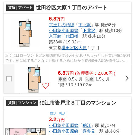
世田谷区大原１丁目のアパート
賃貸 | アパート
6.8
万円
京王井の頭線
「
下北沢
」駅 徒歩8分
小田急小田原線
「
下北沢
」駅 徒歩10分
京王線
「
代田橋
」駅 徒歩10分
築33年 / 19.02㎡
東京都
世田谷区
大原
１丁目
近くにはローソン 下北沢成徳前店(徒歩5分)がありちょっとした買い物に便利
です。朝に慌てることなく行動するために駅から徒歩8分の駅近物件はいか
がでしょうか。こちらの物件はアパー...
6.8
万
円
(管理費等：2,000円 )
0.5ヶ月
1.5ヶ月
敷金
礼金
1階 / 1R / 19.02㎡
狛江市岩戸北３丁目のマンション
賃貸 | マンション
敷0
礼0
3.2
万円
小田急小田原線
「
狛江
」駅 徒歩7分
小田急小田原線
「
喜多見
」駅 徒歩8分