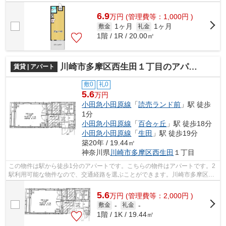
クセス良好な駅近物件はいかがですか。...
6.9
万
円
(管理費等：1,000円 )
1ヶ月
1ヶ月
敷金
礼金
1階 / 1R / 20.00㎡
川崎市多摩区西生田１丁目のアパート
賃貸 | アパート
敷0
礼0
5.6
万円
小田急小田原線
「
読売ランド前
」駅 徒歩
1分
小田急小田原線
「
百合ヶ丘
」駅 徒歩18分
小田急小田原線
「
生田
」駅 徒歩19分
築20年 / 19.44㎡
神奈川県
川崎市多摩区
西生田
１丁目
この物件は駅から徒歩1分のアパートです。こちらの物件はアパートです。2
駅利用可能な物件なので、交通経路を選ぶことができます。川崎市多摩区エ
リアにある賃貸情報のことなら、地域...
5.6
万
円
(管理費等：2,000円 )
敷金
-
礼金
-
1階 / 1K / 19.44㎡