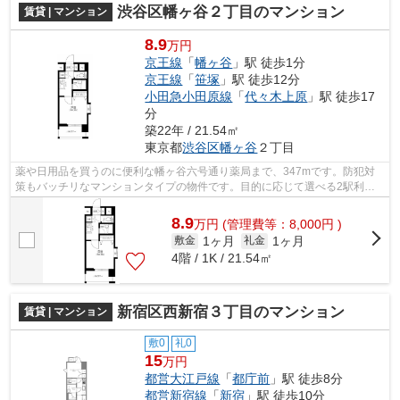
渋谷区幡ヶ谷２丁目のマンション
賃貸 | マンション
8.9
万円
京王線
「
幡ヶ谷
」駅 徒歩1分
京王線
「
笹塚
」駅 徒歩12分
小田急小田原線
「
代々木上原
」駅 徒歩17
分
築22年 / 21.54㎡
東京都
渋谷区
幡ヶ谷
２丁目
薬や日用品を買うのに便利な幡ヶ谷六号通り薬局まで、347mです。防犯対
策もバッチリなマンションタイプの物件です。目的に応じて選べる2駅利用
可能な物件です。こちらはエレベーター付...
8.9
万
円
(管理費等：8,000円 )
1ヶ月
1ヶ月
敷金
礼金
4階 / 1K / 21.54㎡
新宿区西新宿３丁目のマンション
賃貸 | マンション
敷0
礼0
15
万円
都営大江戸線
「
都庁前
」駅 徒歩8分
都営新宿線
「
新宿
」駅 徒歩10分