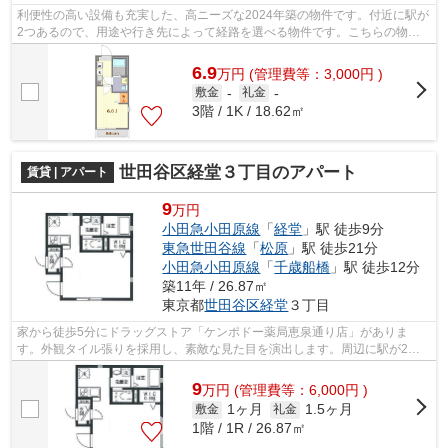
利便性の高い設備も充実した、高ニーズな2024年築の物件です。付近に駅が
2つあるので、用途や行き先によって経路を選べる物件です。こちらの物件
はアパートです。最上階のアパートです...
6.9
万
円
(管理費等：3,000円 )
敷金
-
礼金
-
3階 / 1K / 18.62㎡
世田谷区経堂３丁目のアパート
賃貸 | アパート
9
万円
小田急小田原線
「
経堂
」駅 徒歩9分
東急世田谷線
「
松原
」駅 徒歩21分
小田急小田原線
「
千歳船橋
」駅 徒歩12分
築11年 / 26.87㎡
東京都
世田谷区
経堂
３丁目
家から徒歩5分にドラッグストア「ケンポドー薬局恵泉通り店」がありま
す。外観タイル張りを採用し、素敵な見た目を演出します。周辺に駅が2つ
あるので電車での移動が便利です。朝に慌...
9
万
円
(管理費等：6,000円 )
1ヶ月
1.5ヶ月
敷金
礼金
1階 / 1R / 26.87㎡