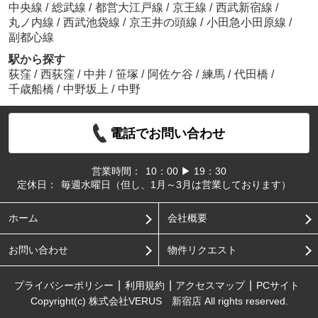
中央線
/
総武線
/
都営大江戸線
/
京王線
/
西武新宿線
/
丸ノ内線
/
西武池袋線
/
京王井の頭線
/
小田急小田原線
/
副都心線
駅から探す
荻窪
/
西荻窪
/
中井
/
笹塚
/
阿佐ケ谷
/
練馬
/
代田橋
/
千歳船橋
/
中野坂上
/
中野
電話でお問い合わせ
営業時間：
10：00 ▶ 19：30
定休日：
毎週水曜日（但し、1月～3月は営業しております）
ホーム
会社概要
お問い合わせ
物件リクエスト
プライバシーポリシー
利用規約
アクセスマップ
PCサイト
Copyright(c) 株式会社VERUS 新宿店 All rights reserved.