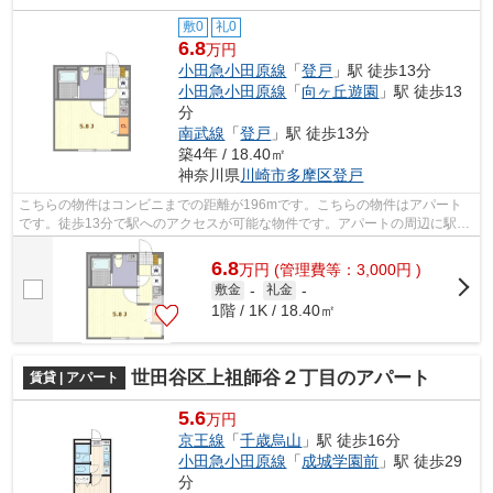
敷0
礼0
6.8
万円
小田急小田原線
「
登戸
」駅 徒歩13分
小田急小田原線
「
向ヶ丘遊園
」駅 徒歩13
分
南武線
「
登戸
」駅 徒歩13分
築4年 / 18.40㎡
神奈川県
川崎市多摩区
登戸
こちらの物件はコンビニまでの距離が196mです。こちらの物件はアパート
です。徒歩13分で駅へのアクセスが可能な物件です。アパートの周辺に駅が
2つあり、よく電車を利用する方にピッタ...
6.8
万
円
(管理費等：3,000円 )
敷金
-
礼金
-
1階 / 1K / 18.40㎡
世田谷区上祖師谷２丁目のアパート
賃貸 | アパート
5.6
万円
京王線
「
千歳烏山
」駅 徒歩16分
小田急小田原線
「
成城学園前
」駅 徒歩29
分