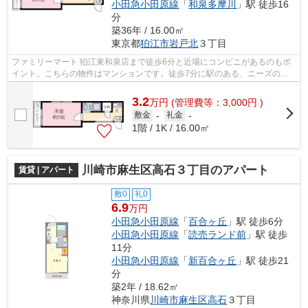
小田急小田原線
「
和泉多摩川
」駅 徒歩16
分
築36年 / 16.00㎡
東京都
狛江市
岩戸北
３丁目
ファミリーマート 狛江東和泉店まで徒歩6分と近場にコンビニがあるのもポ
イント。こちらの物件はマンションです。徒歩7分に駅のある、ニーズの高
い物件です。行き先に応じて駅を選べる...
3.2
万
円
(管理費等：3,000円 )
敷金
-
礼金
-
1階 / 1K / 16.00㎡
川崎市麻生区高石３丁目のアパート
賃貸 | アパート
敷0
礼0
6.9
万円
小田急小田原線
「
百合ヶ丘
」駅 徒歩6分
小田急小田原線
「
読売ランド前
」駅 徒歩
11分
小田急小田原線
「
新百合ヶ丘
」駅 徒歩21
分
築2年 / 18.62㎡
神奈川県
川崎市麻生区
高石
３丁目