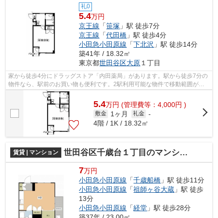
礼0
5.4
万円
京王線
「
笹塚
」駅 徒歩7分
京王線
「
代田橋
」駅 徒歩4分
小田急小田原線
「
下北沢
」駅 徒歩14分
築41年 / 18.32㎡
東京都
世田谷区
大原
１丁目
家から徒歩4分にドラッグストア「内田薬局」があります。駅から徒歩7分の
物件なら、駅前のお買い物も便利です。2駅利用可能な物件で移動範囲が広
がります。今ニーズの高いマンションは...
5.4
万
円
(管理費等：4,000円 )
1ヶ月
敷金
礼金
-
4階 / 1K / 18.32㎡
世田谷区千歳台１丁目のマンション
賃貸 | マンション
7
万円
小田急小田原線
「
千歳船橋
」駅 徒歩11分
小田急小田原線
「
祖師ヶ谷大蔵
」駅 徒歩
13分
小田急小田原線
「
経堂
」駅 徒歩28分
築37年 / 23.00㎡