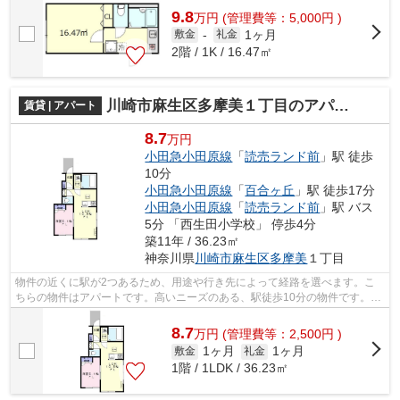
9.8
万
円
(管理費等：5,000円 )
1ヶ月
敷金
-
礼金
2階 / 1K / 16.47㎡
川崎市麻生区多摩美１丁目のアパート
賃貸 | アパート
8.7
万円
小田急小田原線
「
読売ランド前
」駅 徒歩
10分
小田急小田原線
「
百合ヶ丘
」駅 徒歩17分
小田急小田原線
「
読売ランド前
」駅 バス
5分 「西生田小学校」 停歩4分
築11年 / 36.23㎡
神奈川県
川崎市麻生区
多摩美
１丁目
物件の近くに駅が2つあるため、用途や行き先によって経路を選べます。こ
ちらの物件はアパートです。高いニーズのある、駅徒歩10分の物件です。当
社スタッフが地域の賃貸情報をご提供い...
8.7
万
円
(管理費等：2,500円 )
1ヶ月
1ヶ月
敷金
礼金
1階 / 1LDK / 36.23㎡