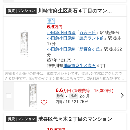
川崎市麻生区高石４丁目のマンション
賃貸 | マンション
敷0
6.6
万円
小田急小田原線
「
百合ヶ丘
」駅 徒歩5分
小田急小田原線
「
読売ランド前
」駅 徒歩
17分
小田急小田原線
「
新百合ヶ丘
」駅 徒歩22
分
築7年 / 21.75㎡
神奈川県
川崎市麻生区
高石
４丁目
外観タイル張りの物件は、素敵でオシャレです。徒歩5分で駅にアクセスで
きる物件です。築7年のイチオシ物件はこちらです。2駅利用可能な物件で移
動範囲が広がります。当社スタッフが地...
6.6
万
円
(管理費等：15,000円 )
2ヶ月
敷金
-
礼金
2階 / 1K / 21.75㎡
渋谷区代々木２丁目のマンション
賃貸 | マンション
10.5