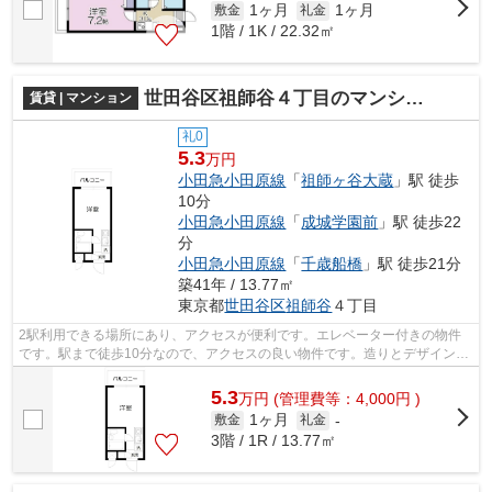
1ヶ月
1ヶ月
敷金
礼金
1階 / 1K / 22.32㎡
世田谷区祖師谷４丁目のマンション
賃貸 | マンション
礼0
5.3
万円
小田急小田原線
「
祖師ヶ谷大蔵
」駅 徒歩
10分
小田急小田原線
「
成城学園前
」駅 徒歩22
分
小田急小田原線
「
千歳船橋
」駅 徒歩21分
築41年 / 13.77㎡
東京都
世田谷区
祖師谷
４丁目
2駅利用できる場所にあり、アクセスが便利です。エレベーター付きの物件
です。駅まで徒歩10分なので、アクセスの良い物件です。造りとデザインに
関して、自信をもって情報を提供できる...
5.3
万
円
(管理費等：4,000円 )
1ヶ月
敷金
礼金
-
3階 / 1R / 13.77㎡