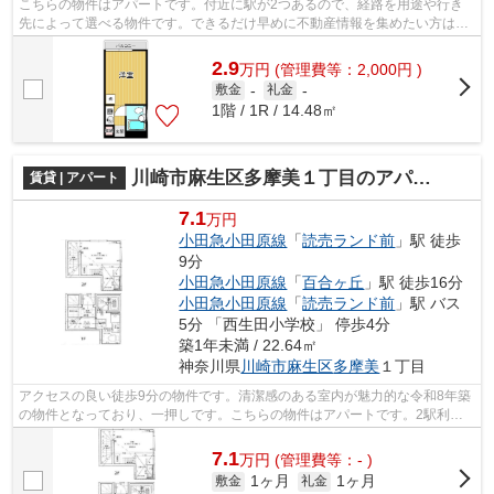
こちらの物件はアパートです。付近に駅が2つあるので、経路を用途や行き
先によって選べる物件です。できるだけ早めに不動産情報を集めたい方は当
社スタッフまでご連絡ください。地域の...
2.9
万
円
(管理費等：2,000円 )
敷金
-
礼金
-
1階 / 1R / 14.48㎡
川崎市麻生区多摩美１丁目のアパート
賃貸 | アパート
7.1
万円
小田急小田原線
「
読売ランド前
」駅 徒歩
9分
小田急小田原線
「
百合ヶ丘
」駅 徒歩16分
小田急小田原線
「
読売ランド前
」駅 バス
5分 「西生田小学校」 停歩4分
築1年未満 / 22.64㎡
神奈川県
川崎市麻生区
多摩美
１丁目
アクセスの良い徒歩9分の物件です。清潔感のある室内が魅力的な令和8年築
の物件となっており、一押しです。こちらの物件はアパートです。2駅利用
ができるので電車の利用に役立つ物件で...
7.1
万
円
(管理費等：- )
1ヶ月
1ヶ月
敷金
礼金