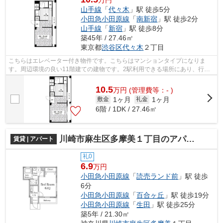
万円
山手線
「
代々木
」駅 徒歩5分
小田急小田原線
「
南新宿
」駅 徒歩2分
山手線
「
新宿
」駅 徒歩8分
築45年 / 27.46㎡
東京都
渋谷区
代々木
２丁目
こちらはエレベーター付き物件です。こちらはマンションタイプになりま
す。周辺環境の良い11階建ての建物です。2駅利用できる場所にあり、行き
先に合わせて使い分けができます。渋谷区...
10.5
万
円
(管理費等：- )
1ヶ月
1ヶ月
敷金
礼金
6階 / 1DK / 27.46㎡
川崎市麻生区多摩美１丁目のアパート
賃貸 | アパート
礼0
6.9
万円
小田急小田原線
「
読売ランド前
」駅 徒歩
6分
小田急小田原線
「
百合ヶ丘
」駅 徒歩19分
小田急小田原線
「
生田
」駅 徒歩25分
築5年 / 21.30㎡