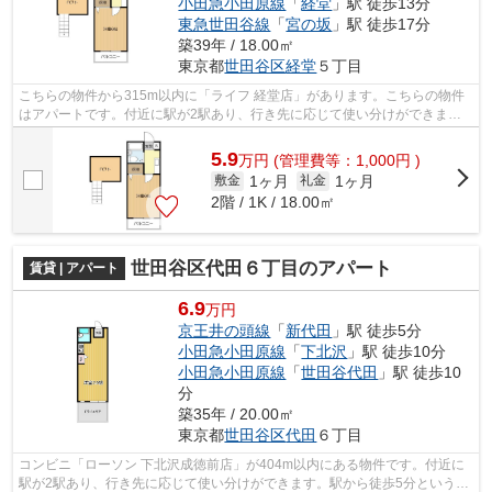
小田急小田原線
「
経堂
」駅 徒歩13分
東急世田谷線
「
宮の坂
」駅 徒歩17分
築39年 / 18.00㎡
東京都
世田谷区
経堂
５丁目
こちらの物件から315m以内に「ライフ 経堂店」があります。こちらの物件
はアパートです。付近に駅が2駅あり、行き先に応じて使い分けができま
す。歩いて12分ほどで駅にアクセスできる...
5.9
万
円
(管理費等：1,000円 )
1ヶ月
1ヶ月
敷金
礼金
2階 / 1K / 18.00㎡
世田谷区代田６丁目のアパート
賃貸 | アパート
6.9
万円
京王井の頭線
「
新代田
」駅 徒歩5分
小田急小田原線
「
下北沢
」駅 徒歩10分
小田急小田原線
「
世田谷代田
」駅 徒歩10
分
築35年 / 20.00㎡
東京都
世田谷区
代田
６丁目
コンビニ「ローソン 下北沢成徳前店」が404m以内にある物件です。付近に
駅が2駅あり、行き先に応じて使い分けができます。駅から徒歩5分というア