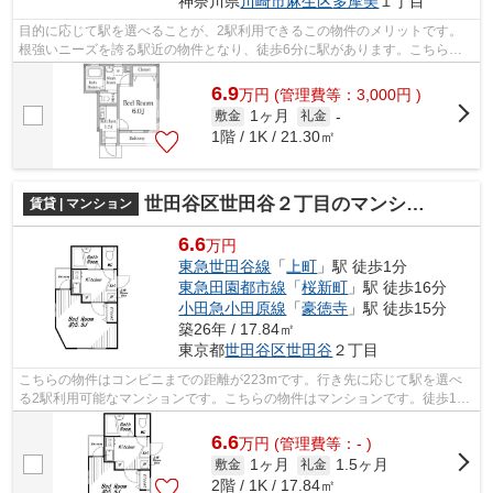
神奈川県
川崎市麻生区
多摩美
１丁目
目的に応じて駅を選べることが、2駅利用できるこの物件のメリットです。
根強いニーズを誇る駅近の物件となり、徒歩6分に駅があります。こちらの
物件はアパートです。築5年の物件。でき...
6.9
万
円
(管理費等：3,000円 )
1ヶ月
敷金
礼金
-
1階 / 1K / 21.30㎡
世田谷区世田谷２丁目のマンション
賃貸 | マンション
6.6
万円
東急世田谷線
「
上町
」駅 徒歩1分
東急田園都市線
「
桜新町
」駅 徒歩16分
小田急小田原線
「
豪徳寺
」駅 徒歩15分
築26年 / 17.84㎡
東京都
世田谷区
世田谷
２丁目
こちらの物件はコンビニまでの距離が223mです。行き先に応じて駅を選べ
る2駅利用可能なマンションです。こちらの物件はマンションです。徒歩1分
で駅にアクセスできる物件です。物件の...
6.6
万
円
(管理費等：- )
1ヶ月
1.5ヶ月
敷金
礼金
2階 / 1K / 17.84㎡