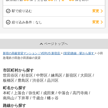
駅で絞り込む
変更
変更
絞り込み条件：
なし
ページトップへ
新宿の高級賃貸マンション｜VERUS 新宿店
>
(賃貸)路線・駅から探す
>
小田
急電鉄小田急小田原線の賃貸
市区町村から探す
世田谷区
/
杉並区
/
中野区
/
練馬区
/
新宿区
/
大田区
/
板橋区
/
豊島区
/
渋谷区
/
品川区
町名から探す
本町
/
上落合
/
弥生町
/
成田東
/
中落合
/
高円寺南
/
南烏山
/
下井草
/
千歳台
/
幡ヶ谷
路線から探す