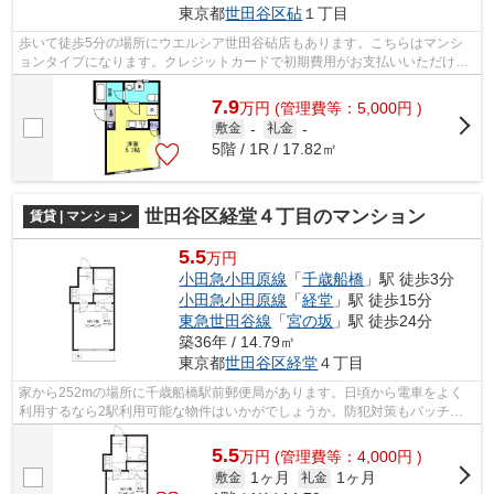
東京都
世田谷区
砧
１丁目
歩いて徒歩5分の場所にウエルシア世田谷砧店もあります。こちらはマンシ
ョンタイプになります。クレジットカードで初期費用がお支払いいただける
ので、決済の手間が軽減できます。ニー...
7.9
万
円
(管理費等：5,000円 )
敷金
-
礼金
-
5階 / 1R / 17.82㎡
世田谷区経堂４丁目のマンション
賃貸 | マンション
5.5
万円
小田急小田原線
「
千歳船橋
」駅 徒歩3分
小田急小田原線
「
経堂
」駅 徒歩15分
東急世田谷線
「
宮の坂
」駅 徒歩24分
築36年 / 14.79㎡
東京都
世田谷区
経堂
４丁目
家から252mの場所に千歳船橋駅前郵便局があります。日頃から電車をよく
利用するなら2駅利用可能な物件はいかがでしょうか。防犯対策もバッチリ
なマンションタイプの物件です。徒歩3分...
5.5
万
円
(管理費等：4,000円 )
1ヶ月
1ヶ月
敷金
礼金