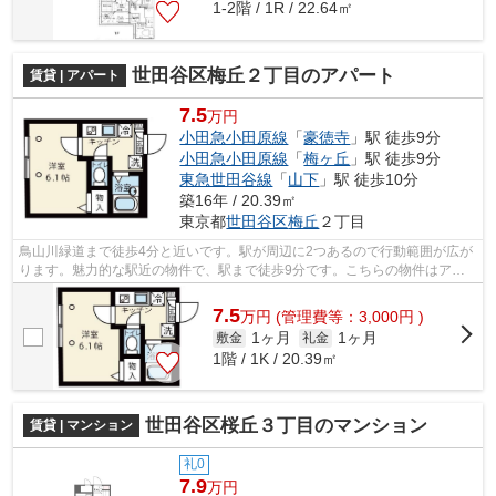
1-2階 / 1R / 22.64㎡
世田谷区梅丘２丁目のアパート
賃貸 | アパート
7.5
万円
小田急小田原線
「
豪徳寺
」駅 徒歩9分
小田急小田原線
「
梅ヶ丘
」駅 徒歩9分
東急世田谷線
「
山下
」駅 徒歩10分
築16年 / 20.39㎡
東京都
世田谷区
梅丘
２丁目
鳥山川緑道まで徒歩4分と近いです。駅が周辺に2つあるので行動範囲が広が
ります。魅力的な駅近の物件で、駅まで徒歩9分です。こちらの物件はアパ
ートです。当社は世田谷区にある小田急...
7.5
万
円
(管理費等：3,000円 )
1ヶ月
1ヶ月
敷金
礼金
1階 / 1K / 20.39㎡
世田谷区桜丘３丁目のマンション
賃貸 | マンション
礼0
7.9
万円