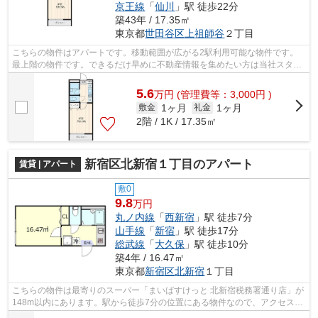
京王線
「
仙川
」駅 徒歩22分
築43年 / 17.35㎡
東京都
世田谷区
上祖師谷
２丁目
こちらの物件はアパートです。移動範囲が広がる2駅利用可能な物件です。
最上階の物件です。できるだけ早めに不動産情報を集めたい方は当社スタッ
フまでご連絡ください。地域の不動産情...
5.6
万
円
(管理費等：3,000円 )
1ヶ月
1ヶ月
敷金
礼金
2階 / 1K / 17.35㎡
新宿区北新宿１丁目のアパート
賃貸 | アパート
敷0
9.8
万円
丸ノ内線
「
西新宿
」駅 徒歩7分
山手線
「
新宿
」駅 徒歩17分
総武線
「
大久保
」駅 徒歩10分
築4年 / 16.47㎡
東京都
新宿区
北新宿
１丁目
こちらの物件は最寄りのスーパー「まいばすけっと 北新宿税務署通り店」が
148m以内にあります。駅から徒歩7分の位置にある物件なので、アクセスも
良好です。こちらの物件はアパートで...