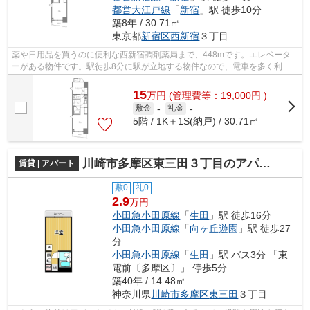
都営大江戸線
「
新宿
」駅 徒歩10分
築8年 / 30.71㎡
東京都
新宿区
西新宿
３丁目
薬や日用品を買うのに便利な西新宿調剤薬局まで、448mです。エレベータ
ーがある物件です。駅徒歩8分に駅が立地する物件なので、電車を多く利用
する方にとって便利です。地上15階建ての...
15
万
円
(管理費等：19,000円 )
敷金
-
礼金
-
5階 / 1K＋1S(納戸) / 30.71㎡
川崎市多摩区東三田３丁目のアパート
賃貸 | アパート
敷0
礼0
2.9
万円
小田急小田原線
「
生田
」駅 徒歩16分
小田急小田原線
「
向ヶ丘遊園
」駅 徒歩27
分
小田急小田原線
「
生田
」駅 バス3分 「東
電前〔多摩区〕」 停歩5分
築40年 / 14.48㎡
神奈川県
川崎市多摩区
東三田
３丁目