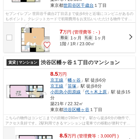
東京都
世田谷区
千歳台
１丁目
セブンイレブン 世田谷千歳台2丁目店まで徒歩6分と近場にコンビニがあるの
もポイント。クレジットカードで初期費用をお支払いいただける物件です。
駅まで徒歩11分の物件です。行く先に...
7
万
円
(管理費等：- )
1ヶ月
1ヶ月
敷金
礼金
1階 / 1R / 23.00㎡
渋谷区幡ヶ谷１丁目のマンション
賃貸 | マンション
8.5
万円
京王線
「
幡ヶ谷
」駅 徒歩6分
京王線
「
笹塚
」駅 徒歩8分
小田急小田原線
「
代々木上原
」駅 徒歩15
分
築21年 / 22.32㎡
東京都
渋谷区
幡ヶ谷
１丁目
こちらの物件はコンビニまでの距離が280mです。駅から徒歩6分の物件で、
アクセス良好です。2駅利用できるマンションは電車での移動が便利です。
防犯対策もバッチリなマンションタイプ...
8.5
万
円
(管理費等：3,000円 )