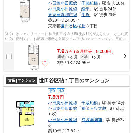
小田急小田原線
「
千歳船橋
」駅 徒歩18分
小田急小田原線
「
経堂
」駅 徒歩24分
東急田園都市線
「
用賀
」駅 徒歩23分
築29年 / 24.95㎡
東京都
世田谷区
桜丘
３丁目
近くにはファミリーマート 桜丘世田谷通り店(徒歩1分)がありちょっとした買
い物に便利です。お洒落で素敵な外観タイル張りのマンションです。目的に
応じて選べる2駅利用可能なマンショ...
7.9
万
円
(管理費等：5,000円 )
1ヶ月
0ヶ月
敷金
礼金
3階 / 1K / 24.95㎡
世田谷区砧１丁目のマンション
賃貸 | マンション
敷0
礼0
7.9
万円
小田急小田原線
「
千歳船橋
」駅 徒歩14分
小田急小田原線
「
祖師ヶ谷大蔵
」駅 徒歩
15分
小田急小田原線
「
成城学園前
」駅 徒歩27
分
築10年 / 17.82㎡