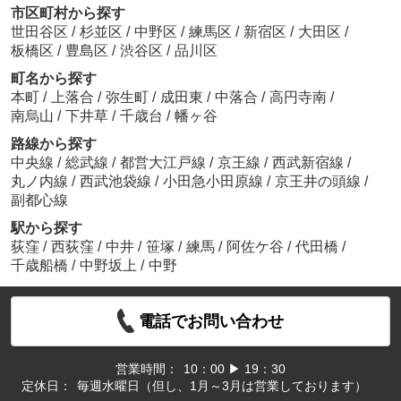
市区町村から探す
世田谷区
/
杉並区
/
中野区
/
練馬区
/
新宿区
/
大田区
/
板橋区
/
豊島区
/
渋谷区
/
品川区
町名から探す
本町
/
上落合
/
弥生町
/
成田東
/
中落合
/
高円寺南
/
南烏山
/
下井草
/
千歳台
/
幡ヶ谷
路線から探す
中央線
/
総武線
/
都営大江戸線
/
京王線
/
西武新宿線
/
丸ノ内線
/
西武池袋線
/
小田急小田原線
/
京王井の頭線
/
副都心線
駅から探す
荻窪
/
西荻窪
/
中井
/
笹塚
/
練馬
/
阿佐ケ谷
/
代田橋
/
千歳船橋
/
中野坂上
/
中野
電話でお問い合わせ
営業時間：
10：00 ▶ 19：30
定休日：
毎週水曜日（但し、1月～3月は営業しております）