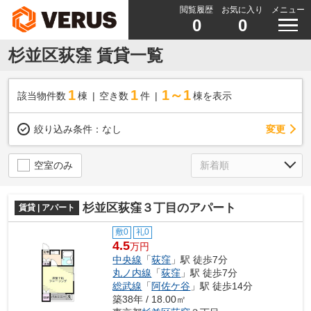
閲覧履歴
お気に入り
メニュー
0
0
杉並区荻窪 賃貸一覧
1
1
1～1
該当物件数
棟
空き数
件
棟を表示
変更
絞り込み条件：
なし
空室のみ
杉並区荻窪３丁目のアパート
賃貸 | アパート
敷0
礼0
4.5
万円
中央線
「
荻窪
」駅 徒歩7分
丸ノ内線
「
荻窪
」駅 徒歩7分
総武線
「
阿佐ケ谷
」駅 徒歩14分
築38年 / 18.00㎡