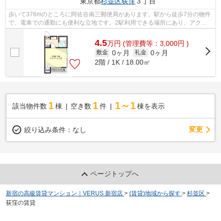
東京都
杉並区
荻窪
３丁目
歩いて376mのところに阿佐谷南三郵便局があります。駅から徒歩7分の物件
で、電車での通勤にも便利な立地です。2駅利用できる場所にあり、アクセ
スが便利です。当社スタッフが地域の賃...
4.5
万
円
(管理費等：3,000円 )
0ヶ月
0ヶ月
敷金
礼金
2階 / 1K / 18.00㎡
1
1
1～1
該当物件数
棟
空き数
件
棟を表示
変更
絞り込み条件：
なし
ページトップへ
新宿の高級賃貸マンション｜VERUS 新宿店
>
(賃貸)地域から探す
>
杉並区
>
荻窪の賃貸