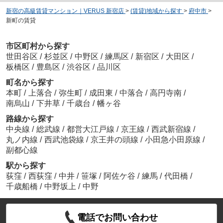
新宿の高級賃貸マンション｜VERUS 新宿店
>
(賃貸)地域から探す
>
府中市
>
新町の賃貸
市区町村から探す
世田谷区
/
杉並区
/
中野区
/
練馬区
/
新宿区
/
大田区
/
板橋区
/
豊島区
/
渋谷区
/
品川区
町名から探す
本町
/
上落合
/
弥生町
/
成田東
/
中落合
/
高円寺南
/
南烏山
/
下井草
/
千歳台
/
幡ヶ谷
路線から探す
中央線
/
総武線
/
都営大江戸線
/
京王線
/
西武新宿線
/
丸ノ内線
/
西武池袋線
/
京王井の頭線
/
小田急小田原線
/
副都心線
駅から探す
荻窪
/
西荻窪
/
中井
/
笹塚
/
阿佐ケ谷
/
練馬
/
代田橋
/
千歳船橋
/
中野坂上
/
中野
電話でお問い合わせ