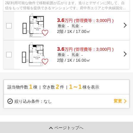
2駅利用可能な物件で移動範囲が広がります。造りとデザインに関して、自
信をもって情報を提供できるマンションです。府中市エリアと中央線国分寺
付近での賃貸マンション、賃貸アパート...
3.6
万
円
(管理費等：3,000円 )
敷金
-
礼金
-
2階 / 1K / 17.00㎡
3.6
万
円
(管理費等：3,000円 )
敷金
-
礼金
-
2階 / 1K / 16.00㎡
1
2
1～1
該当物件数
棟
空き数
件
棟を表示
変更
絞り込み条件：
なし
ページトップへ