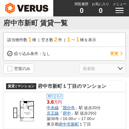
閲覧履歴
お気に入り
メニュー
0
0
府中市新町 賃貸一覧
1
2
1～1
該当物件数
棟
空き数
件
棟を表示
変更
絞り込み条件：
なし
空室のみ
府中市新町１丁目のマンション
賃貸 | マンション
敷0
礼0
3.6
万円
中央線
「
国分寺
」駅 徒歩20分
京王線
「
府中
」駅 徒歩29分
築36年 / 16.00㎡～17.00㎡
東京都
府中市
新町
１丁目