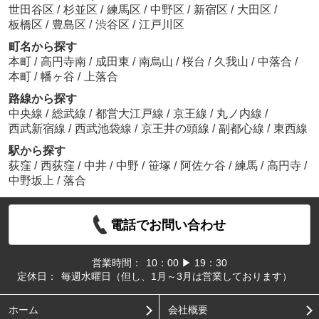
世田谷区
/
杉並区
/
練馬区
/
中野区
/
新宿区
/
大田区
/
板橋区
/
豊島区
/
渋谷区
/
江戸川区
町名から探す
本町
/
高円寺南
/
成田東
/
南烏山
/
桜台
/
久我山
/
中落合
/
本町
/
幡ヶ谷
/
上落合
路線から探す
中央線
/
総武線
/
都営大江戸線
/
京王線
/
丸ノ内線
/
西武新宿線
/
西武池袋線
/
京王井の頭線
/
副都心線
/
東西線
駅から探す
荻窪
/
西荻窪
/
中井
/
中野
/
笹塚
/
阿佐ケ谷
/
練馬
/
高円寺
/
中野坂上
/
落合
電話でお問い合わせ
営業時間：
10：00 ▶ 19：30
定休日：
毎週水曜日（但し、1月～3月は営業しております）
ホーム
会社概要