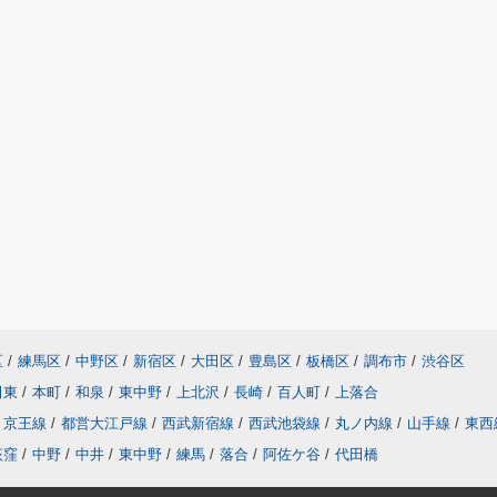
区
/
練馬区
/
中野区
/
新宿区
/
大田区
/
豊島区
/
板橋区
/
調布市
/
渋谷区
田東
/
本町
/
和泉
/
東中野
/
上北沢
/
長崎
/
百人町
/
上落合
京王線
/
都営大江戸線
/
西武新宿線
/
西武池袋線
/
丸ノ内線
/
山手線
/
東西
荻窪
/
中野
/
中井
/
東中野
/
練馬
/
落合
/
阿佐ケ谷
/
代田橋