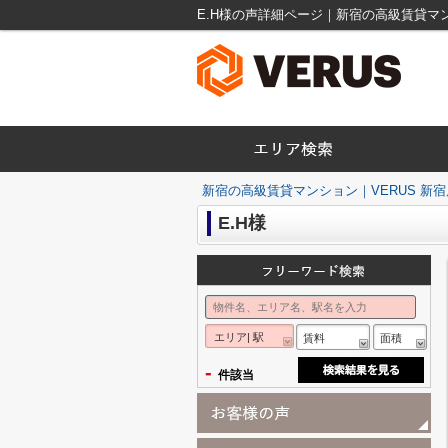
E.H様の声詳細ページ｜新宿の高級賃貸マン
新宿の高級賃貸マンション｜VERUS 新宿
E.H様
エリア| 駅
賃料
面積
-
件該当