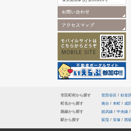
市区町村から探す
世田谷区
/
杉並
町名から探す
南台
/
本町
/
成
路線から探す
総武線
/
中央線
/
駅から探す
荻窪
/
笹塚
/
西