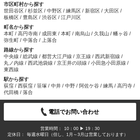
市区町村から探す
世田谷区
/
杉並区
/
中野区
/
練馬区
/
新宿区
/
大田区
/
板橋区
/
豊島区
/
渋谷区
/
江戸川区
町名から探す
本町
/
高円寺南
/
成田東
/
本町
/
南烏山
/
久我山
/
幡ヶ谷
/
弥生町
/
中落合
/
上落合
路線から探す
中央線
/
総武線
/
都営大江戸線
/
京王線
/
西武新宿線
/
丸ノ内線
/
西武池袋線
/
京王井の頭線
/
小田急小田原線
/
東西線
駅から探す
荻窪
/
西荻窪
/
笹塚
/
中井
/
中野
/
阿佐ケ谷
/
練馬
/
高円寺
/
代田橋
/
落合
電話でお問い合わせ
営業時間：
10：00 ▶ 19：30
定休日：
毎週水曜日（但し、1月～3月は営業しております）