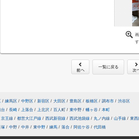
画
す
一覧に戻る
区
/
練馬区
/
中野区
/
新宿区
/
大田区
/
豊島区
/
板橋区
/
調布市
/
渋谷区
南台
/
長崎
/
上落合
/
上北沢
/
百人町
/
東中野
/
幡ヶ谷
/
本町
京王線
/
都営大江戸線
/
西武新宿線
/
西武池袋線
/
丸ノ内線
/
山手線
/
東西
笹塚
/
中野
/
中井
/
東中野
/
練馬
/
落合
/
阿佐ケ谷
/
代田橋