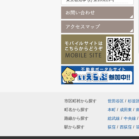
市区町村から探す
世田谷区
/
杉並
町名から探す
本町
/
成田東
/
路線から探す
総武線
/
中央線
/
駅から探す
荻窪
/
西荻窪
/