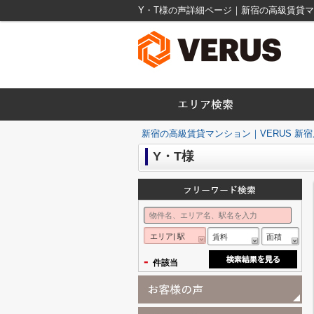
Y・T様の声詳細ページ｜新宿の高級賃貸マン
新宿の高級賃貸マンション｜VERUS 新宿
Y・T様
エリア| 駅
賃料
面積
-
件該当