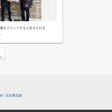
像をクリックすると拡大されま
。
線
/
京浜東北線