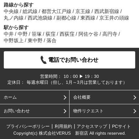
路線から探す
中央線
/
総武線
/
都営大江戸線
/
京王線
/
西武新宿線
/
丸ノ内線
/
西武池袋線
/
副都心線
/
東西線
/
京王井の頭線
駅から探す
中井
/
中野
/
笹塚
/
荻窪
/
西荻窪
/
阿佐ケ谷
/
高円寺
/
中野坂上
/
東中野
/
落合
電話でお問い合わせ
営業時間：
10：00 ▶ 19：30
定休日：
毎週水曜日（但し、1月～3月は営業しております）
ホーム
会社概要
お問い合わせ
物件リクエスト
プライバシーポリシー
利用規約
アクセスマップ
PCサイト
Copyright(c) 株式会社VERUS 新宿店 All rights reserved.