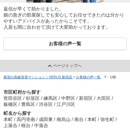
返信が早くて助かりました。
娘の急ぎの部屋探しでも安心してお任せできたのは分かり
やすいアドバイスがあったからこそです。
入居も間に合わせて頂けて大変助かっております。
お客様の声一覧
ページトップへ
新宿の高級賃貸マンション｜VERUS 新宿店
>
お客様の声一覧
>
Y・U様
市区町村から探す
世田谷区
/
杉並区
/
練馬区
/
中野区
/
新宿区
/
大田区
/
板橋区
/
豊島区
/
渋谷区
/
江戸川区
町名から探す
本町
/
高円寺南
/
成田東
/
南烏山
/
南台
/
本町
/
弥生町
/
上落合
/
桜台
/
中落合