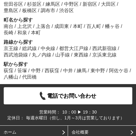
世田谷区
/
杉並区
/
練馬区
/
中野区
/
新宿区
/
大田区
/
豊島区
/
板橋区
/
調布市
/
渋谷区
町名から探す
南台
/
上北沢
/
上落合
/
成田東
/
本町
/
百人町
/
幡ヶ谷
/
長崎
/
和泉
/
本町
路線から探す
京王線
/
総武線
/
中央線
/
都営大江戸線
/
西武新宿線
/
西武池袋線
/
丸ノ内線
/
山手線
/
東西線
/
京浜東北線
駅から探す
荻窪
/
笹塚
/
中野
/
西荻窪
/
中井
/
練馬
/
東中野
/
阿佐ケ谷
/
八幡山
/
代田橋
電話でお問い合わせ
営業時間：
10：00 ▶ 19：30
定休日：
毎週水曜日（但し、1月～3月は営業しております）
ホーム
会社概要