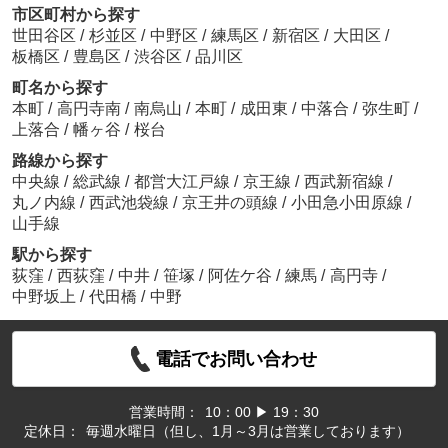
市区町村から探す
世田谷区
/
杉並区
/
中野区
/
練馬区
/
新宿区
/
大田区
/
板橋区
/
豊島区
/
渋谷区
/
品川区
町名から探す
本町
/
高円寺南
/
南烏山
/
本町
/
成田東
/
中落合
/
弥生町
/
上落合
/
幡ヶ谷
/
桜台
路線から探す
中央線
/
総武線
/
都営大江戸線
/
京王線
/
西武新宿線
/
丸ノ内線
/
西武池袋線
/
京王井の頭線
/
小田急小田原線
/
山手線
駅から探す
荻窪
/
西荻窪
/
中井
/
笹塚
/
阿佐ケ谷
/
練馬
/
高円寺
/
中野坂上
/
代田橋
/
中野
電話でお問い合わせ
営業時間：
10：00 ▶ 19：30
定休日：
毎週水曜日（但し、1月～3月は営業しております）