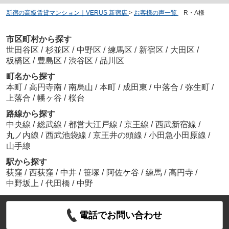
新宿の高級賃貸マンション｜VERUS 新宿店
>
お客様の声一覧
>
R・A様
市区町村から探す
世田谷区
/
杉並区
/
中野区
/
練馬区
/
新宿区
/
大田区
/
板橋区
/
豊島区
/
渋谷区
/
品川区
町名から探す
本町
/
高円寺南
/
南烏山
/
本町
/
成田東
/
中落合
/
弥生町
/
上落合
/
幡ヶ谷
/
桜台
路線から探す
中央線
/
総武線
/
都営大江戸線
/
京王線
/
西武新宿線
/
丸ノ内線
/
西武池袋線
/
京王井の頭線
/
小田急小田原線
/
山手線
駅から探す
荻窪
/
西荻窪
/
中井
/
笹塚
/
阿佐ケ谷
/
練馬
/
高円寺
/
中野坂上
/
代田橋
/
中野
電話でお問い合わせ