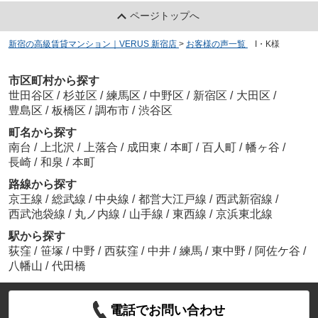
ページトップへ
新宿の高級賃貸マンション｜VERUS 新宿店
>
お客様の声一覧
>
I・K様
市区町村から探す
世田谷区
/
杉並区
/
練馬区
/
中野区
/
新宿区
/
大田区
/
豊島区
/
板橋区
/
調布市
/
渋谷区
町名から探す
南台
/
上北沢
/
上落合
/
成田東
/
本町
/
百人町
/
幡ヶ谷
/
長崎
/
和泉
/
本町
路線から探す
京王線
/
総武線
/
中央線
/
都営大江戸線
/
西武新宿線
/
西武池袋線
/
丸ノ内線
/
山手線
/
東西線
/
京浜東北線
駅から探す
荻窪
/
笹塚
/
中野
/
西荻窪
/
中井
/
練馬
/
東中野
/
阿佐ケ谷
/
八幡山
/
代田橋
電話でお問い合わせ