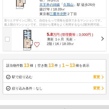
京王井の頭線
「
久我山
」駅 徒歩26分
築27年 / 18.09㎡
東京都
三鷹市
北野
２丁目
造りとデザインに関して、自信をもって情報を提供できるマンションです。
最上階のマンションです。日頃から電車をよく利用するなら2駅利用可能な
物件はいかがでしょうか。マンションは...
5.8
万
円
(管理費等：3,000円 )
1ヶ月
敷金
礼金
-
2階 / 1K / 18.09㎡
13
13
1～13
該当物件数
棟
空き数
件
棟を表示
駅で絞り込む
変更
変更
絞り込み条件：
なし