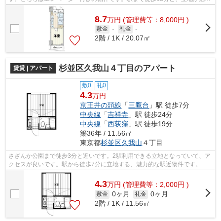
的な物件です。こちらの物件はマンショ...
8.7
万
円
(管理費等：8,000円 )
敷金
-
礼金
-
2階 / 1K / 20.07㎡
杉並区久我山４丁目のアパート
賃貸 | アパート
敷0
礼0
4.3
万円
京王井の頭線
「
三鷹台
」駅 徒歩7分
中央線
「
吉祥寺
」駅 徒歩24分
中央線
「
西荻窪
」駅 徒歩19分
築36年 / 11.56㎡
東京都
杉並区
久我山
４丁目
さざんか公園まで徒歩3分と近いです。2駅利用できる立地となっていて、ア
クセスが良いです。駅から徒歩7分に立地する、魅力的な駅近物件です。こ
ちらの物件はアパートです。できるだけ...
4.3
万
円
(管理費等：2,000円 )
0ヶ月
0ヶ月
敷金
礼金
2階 / 1K / 11.56㎡