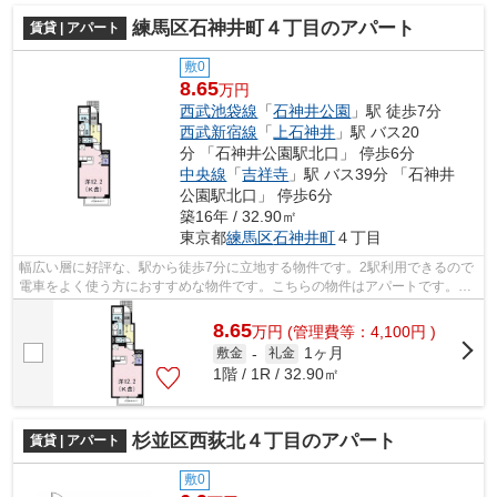
練馬区石神井町４丁目のアパート
賃貸 | アパート
敷0
8.65
万円
西武池袋線
「
石神井公園
」駅 徒歩7分
西武新宿線
「
上石神井
」駅 バス20
分 「石神井公園駅北口」 停歩6分
中央線
「
吉祥寺
」駅 バス39分 「石神井
公園駅北口」 停歩6分
築16年 / 32.90㎡
東京都
練馬区
石神井町
４丁目
幅広い層に好評な、駅から徒歩7分に立地する物件です。2駅利用できるので
電車をよく使う方におすすめな物件です。こちらの物件はアパートです。練
馬区エリアにある賃貸情報のことなら...
8.65
万
円
(管理費等：4,100円 )
1ヶ月
敷金
-
礼金
1階 / 1R / 32.90㎡
杉並区西荻北４丁目のアパート
賃貸 | アパート
敷0