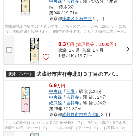
中央線
「
吉祥寺
」駅 バス9分 「水道
端」 停歩5分
築9年 / 19.71㎡
東京都
練馬区
上石神井
１丁目
関町緑地まで徒歩3分と近いです。こちらのアパートからは2駅が近くにあ
り、移動範囲も広がります。築9年の物件です。こちらの物件はアパートで
す。こだわりの賃貸物件をお探しの方は、...
8.3
万
円
(管理費等：3,000円 )
1ヶ月
1ヶ月
敷金
礼金
1階 / 1K / 19.71㎡
武蔵野市吉祥寺北町３丁目のアパート
賃貸 | アパート
6.9
万円
中央線
「
三鷹
」駅 徒歩23分
中央線
「
吉祥寺
」駅 徒歩24分
総武線
「
吉祥寺
」駅 徒歩24分
築28年 / 21.87㎡
東京都
武蔵野市
吉祥寺北町
３丁目
こちらの物件はコンビニまでの距離が488mです。自宅から2駅利用できる、
利便性の高いアパートです。こちらの物件はアパートです。お客様のこだわ
りやニーズに合わせた物件をご紹介いた...