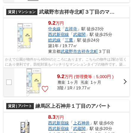
武蔵野市吉祥寺北町３丁目のマンション
賃貸 | マンション
9.2
万円
中央線
「
吉祥寺
」駅 徒歩23分
西武新宿線
「
武蔵関
」駅 徒歩25分
総武線
「
三鷹
」駅 徒歩24分
築1年 / 19.77㎡
東京都
武蔵野市
吉祥寺北町
３丁目
かえで公園が物件から460mのところにあります。こちらの物件は2駅が近く
にあり便利です。防犯対策もバッチリなマンションタイプの物件です。築1
年の築浅物件。お求めのエリアの中から...
9.2
万
円
(管理費等：5,000円 )
1ヶ月
1ヶ月
敷金
礼金
3階 / 1R / 19.77㎡
練馬区上石神井１丁目のアパート
賃貸 | アパート
8.3
万円
西武新宿線
「
上石神井
」駅 徒歩6分
西武新宿線
「
武蔵関
」駅 徒歩20分