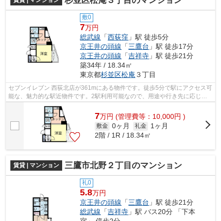
杉並区松庵３丁目のマンション
敷0
7
万円
総武線
「
西荻窪
」駅 徒歩5分
京王井の頭線
「
三鷹台
」駅 徒歩17分
京王井の頭線
「
吉祥寺
」駅 徒歩21分
築34年 / 18.34㎡
東京都
杉並区
松庵
３丁目
セブンイレブン 西荻北店が361mにある物件です。徒歩5分で駅にアクセス可
能な、魅力的な駅近物件です。2駅利用可能なので、用途や行き先に応じて
経路を選択できます。こちらの物件はマ...
7
万
円
(管理費等：10,000円 )
0ヶ月
1ヶ月
敷金
礼金
2階 / 1R / 18.34㎡
三鷹市北野２丁目のマンション
賃貸 | マンション
礼0
5.8
万円
京王井の頭線
「
三鷹台
」駅 徒歩21分
総武線
「
吉祥寺
」駅 バス20分 「下本
宿」 停歩2分