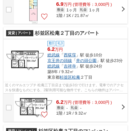
6.9
万
円
(管理費等：3,000円 )
1ヶ月
1ヶ月
敷金
礼金
1階 / 1K / 21.87㎡
杉並区松庵２丁目のアパート
賃貸 | アパート
敷0
礼0
6.2
万円
総武線
「
西荻窪
」駅 徒歩10分
京王井の頭線
「
井の頭公園
」駅 徒歩23分
総武線
「
吉祥寺
」駅 徒歩24分
築8年 / 9.32㎡
東京都
杉並区
松庵
２丁目
近くのマルエツプチ 松庵三丁目店まで徒歩3分で行けます。電車でのアクセ
スを快適なものにする、2駅利用可能な物件です。こちらの物件はアパート
です。しっかりとした造りが自慢の築7...
6.2
万
円
(管理費等：3,000円 )
敷金
-
礼金
-
1階 / 1R / 9.32㎡
賃貸 | マンション