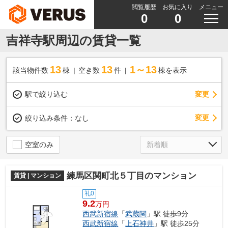
閲覧履歴
お気に入り
メニュー
0
0
吉祥寺駅周辺の賃貸一覧
13
13
1～13
該当物件数
棟
空き数
件
棟を表示
駅で絞り込む
変更
変更
絞り込み条件：
なし
空室のみ
練馬区関町北５丁目のマンション
賃貸 | マンション
礼0
9.2
万円
西武新宿線
「
武蔵関
」駅 徒歩9分
西武新宿線
「
上石神井
」駅 徒歩25分