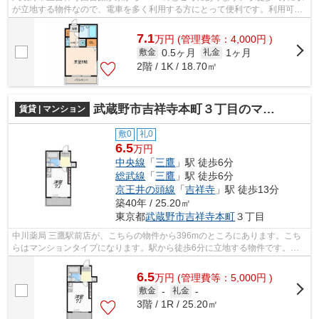
が立地する物件なので、電車を多く利用する方にとって便利です。利用可能
な駅が2駅あり、利便性の高い物件です...
7.1
万
円
(管理費等：4,000円 )
0.5ヶ月
1ヶ月
敷金
礼金
2階 / 1K / 18.70㎡
武蔵野市吉祥寺本町３丁目のマンション
賃貸 | マンション
敷0
礼0
6.5
万円
中央線
「
三鷹
」駅 徒歩6分
総武線
「
三鷹
」駅 徒歩6分
京王井の頭線
「
吉祥寺
」駅 徒歩13分
築40年 / 25.20㎡
東京都
武蔵野市
吉祥寺本町
３丁目
中川薬局 三鷹駅前店が、こちらの物件から396mのところにあります。こち
らはマンションタイプになります。駅から徒歩6分に立地する物件です。付
近に駅が2駅あり、行き先に応じて使い分...
6.5
万
円
(管理費等：5,000円 )
敷金
-
礼金
-
3階 / 1R / 25.20㎡