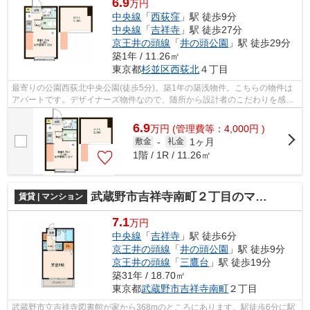
6.9
万円
中央線
「
西荻窪
」駅 徒歩9分
中央線
「
吉祥寺
」駅 徒歩27分
京王井の頭線
「
井の頭公園
」駅 徒歩29分
築1年 / 11.26㎡
東京都
杉並区
西荻北
４丁目
最寄りの公園西荻北中央公園(徒歩5分)。築1年の築浅物件。こちらの物件は
アパートです。デザイナーズ物件なので、随所から設計者のこだわりを感じ
ることができます。できるだけ早めに...
6.9
万
円
(管理費等：4,000円 )
1ヶ月
敷金
-
礼金
1階 / 1R / 11.26㎡
武蔵野市吉祥寺南町２丁目のマンション
賃貸 | マンション
7.1
万円
中央線
「
吉祥寺
」駅 徒歩6分
京王井の頭線
「
井の頭公園
」駅 徒歩9分
京王井の頭線
「
三鷹台
」駅 徒歩19分
築31年 / 18.70㎡
東京都
武蔵野市
吉祥寺南町
２丁目
武蔵野市立吉祥寺図書館が家から368mのところにあります。駅徒歩6分に駅