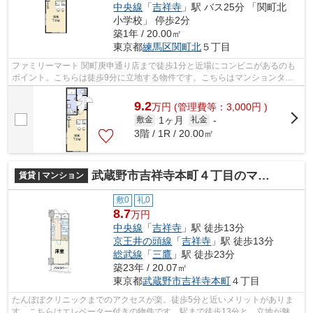
中央線
「
吉祥寺
」駅 バス25分 「関町北
小学校」 停歩2分
築1年 / 20.00㎡
東京都
練馬区
関町北
５丁目
ファミリーマート 関町庚申通り店まで徒歩1分と近場にコンビニがあるのも
ポイント。こちらは徒歩9分に立地する物件です。こちらはマンションタイ
プになります。バス停は徒歩3分以内で...
9.2
万
円
(管理費等：3,000円 )
1ヶ月
敷金
礼金
-
3階 / 1R / 20.00㎡
武蔵野市吉祥寺本町４丁目のマンション
賃貸 | マンション
敷0
礼0
8.7
万円
中央線
「
吉祥寺
」駅 徒歩13分
京王井の頭線
「
吉祥寺
」駅 徒歩13分
総武線
「
三鷹
」駅 徒歩23分
築23年 / 20.07㎡
東京都
武蔵野市
吉祥寺本町
４丁目
たんぽぽクリニックまでのアクセスが楽。徒歩5分と近いメリットがありま
す。こちらはエレベーター付きの物件です。駅まで徒歩13分と、立地が魅力