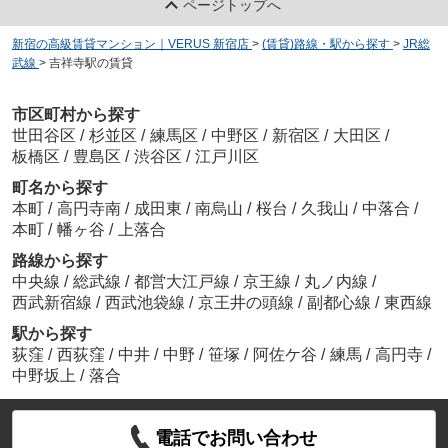
ページトップへ
新宿の高級賃貸マンション｜VERUS 新宿店
>
(賃貸)路線・駅から探す
>
JR総
武線
>
吉祥寺駅の賃貸
市区町村から探す
世田谷区
/
杉並区
/
練馬区
/
中野区
/
新宿区
/
大田区
/
板橋区
/
豊島区
/
渋谷区
/
江戸川区
町名から探す
本町
/
高円寺南
/
成田東
/
南烏山
/
桜台
/
久我山
/
中落合
/
本町
/
幡ヶ谷
/
上落合
路線から探す
中央線
/
総武線
/
都営大江戸線
/
京王線
/
丸ノ内線
/
西武新宿線
/
西武池袋線
/
京王井の頭線
/
副都心線
/
東西線
駅から探す
荻窪
/
西荻窪
/
中井
/
中野
/
笹塚
/
阿佐ケ谷
/
練馬
/
高円寺
/
中野坂上
/
落合
電話でお問い合わせ