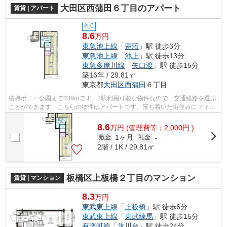
大田区西蒲田６丁目のアパート
賃貸 | アパート
礼0
8.6
万円
東急池上線
「
蓮沼
」駅 徒歩3分
東急池上線
「
池上
」駅 徒歩13分
東急多摩川線
「
矢口渡
」駅 徒歩15分
築16年 / 29.81㎡
東京都
大田区
西蒲田
６丁目
徳持ポニー公園まで339mです。2駅利用可能な物件なので、交通経路を選ぶ
ことができます。こちらの物件はアパートです。落ち着いた街並みにフィッ
トする外観タイルのアパート。できるだ...
8.6
万
円
(管理費等：2,000円 )
1ヶ月
敷金
礼金
-
2階 / 1K / 29.81㎡
板橋区上板橋２丁目のマンション
賃貸 | マンション
8.3
万円
東武東上線
「
上板橋
」駅 徒歩6分
東武東上線
「
東武練馬
」駅 徒歩15分
有楽町線
「
氷川台
」駅 徒歩24分