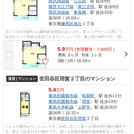
西武池袋線
「
江古田
」駅 徒歩9分
都営大江戸線
「
新江古田
」駅 徒歩9分
西武池袋線
「
東長崎
」駅 徒歩10分
築36年 / 16.69㎡
東京都
練馬区
旭丘
１丁目
歩いて1分の場所には練馬総合病院があります。造りとデザインに関して、
自信をもって情報を提供できるマンションです。最上階の物件です。2駅利
用できる場所にあるので利便性が高いで...
5.9
万
円
(管理費等：7,000円 )
0ヶ月
1ヶ月
敷金
礼金
3階 / 1R / 16.69㎡
世田谷区用賀２丁目のマンション
賃貸 | マンション
5.4
万円
東急田園都市線
「
桜新町
」駅 徒歩11分
東急田園都市線
「
用賀
」駅 徒歩13分
東急大井町線
「
上野毛
」駅 徒歩26分
築36年 / 16.32㎡
東京都
世田谷区
用賀
２丁目
こちらの物件はマンションです。目的に応じて選べる2駅利用可能な物件で
す。駅まで徒歩11分の物件です。他にも東急田園都市線桜新町近くの物件を