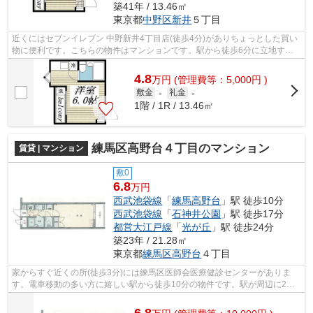
築41年 / 13.46㎡
東京都
中野区
新井
５丁目
近くにはセブンイレブン 中野新井4丁目店(徒歩4分)がありちょっとした買い
物に便利です。こちらの物件はマンションです。駅から徒歩6分に立地する
物件です。外観タイル張りなので経年...
4.8
万
円
(管理費等：5,000円 )
敷金
-
礼金
-
1階 / 1R / 13.46㎡
練馬区高野台４丁目のマンション
賃貸 | マンション
敷0
6.8
万円
西武池袋線
「
練馬高野台
」駅 徒歩10分
西武池袋線
「
石神井公園
」駅 徒歩17分
都営大江戸線
「
光が丘
」駅 徒歩24分
築23年 / 21.28㎡
東京都
練馬区
高野台
４丁目
家からすぐ近くの所(徒歩3分)には練馬区医師会医療健診センターがありま
す。電車移動の多い方に嬉しい駅から徒歩10分の物件です。駅が周辺に2つ
あるので行動範囲が広がります。落ち着...
6.8