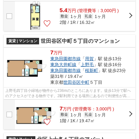
ご覧になりたいのであれば、当社までご...
5.4
万
円
(管理費等：3,000円 )
1ヶ月
1ヶ月
敷金
礼金
2階 / 1R / 16.32㎡
世田谷区中町５丁目のマンション
賃貸 | マンション
7
万円
東急田園都市線
「
用賀
」駅 徒歩13分
東急大井町線
「
上野毛
」駅 徒歩16分
東急田園都市線
「
桜新町
」駅 徒歩23分
築31年 / 19.47㎡
東京都
世田谷区
中町
５丁目
上野毛四丁目小緑地が物件から236mのところにあります。徒歩13分で駅へ
のアクセスができる物件です。2駅利用できる場所にあるので利便性が高い
です。こちらの物件はマンションです。当...
7
万
円
(管理費等：3,000円 )
1ヶ月
1ヶ月
敷金
礼金
1階 / 1K / 19.47㎡