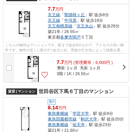
7.7
万円
京王線
「
聖蹟桜ヶ丘
」駅 徒歩8分
京王線
「
中河原
」駅 徒歩18分
京王相模原線
「
京王永山
」駅 徒歩28分
築21年 / 26.55㎡
東京都
多摩市
関戸
５丁目
こちらの物件はマンションです。駅まで徒歩8分なので、アクセスの良い物
件です。物件の近くに駅が2つあるため、用途や行き先によって経路を選べ
ます。できるだけ早めに不動産情報を集...
7.7
万
円
(管理費等：6,000円 )
1ヶ月
1ヶ月
敷金
礼金
3階 / 1K / 26.55㎡
世田谷区下馬６丁目のマンション
賃貸 | マンション
敷0
8.14
万円
東急東横線
「
学芸大学
」駅 徒歩9分
東急田園都市線
「
駒沢大学
」駅 徒歩20分
東急東横線
「
祐天寺
」駅 徒歩23分
築21年 / 21.60㎡