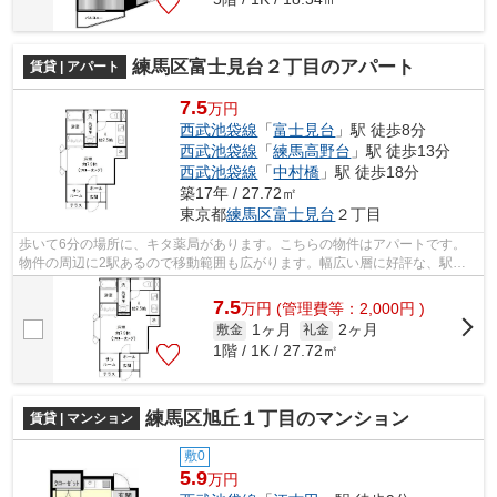
練馬区富士見台２丁目のアパート
賃貸 | アパート
7.5
万円
西武池袋線
「
富士見台
」駅 徒歩8分
西武池袋線
「
練馬高野台
」駅 徒歩13分
西武池袋線
「
中村橋
」駅 徒歩18分
築17年 / 27.72㎡
東京都
練馬区
富士見台
２丁目
歩いて6分の場所に、キタ薬局があります。こちらの物件はアパートです。
物件の周辺に2駅あるので移動範囲も広がります。幅広い層に好評な、駅か
ら徒歩8分に立地する物件です。練馬区エ...
7.5
万
円
(管理費等：2,000円 )
1ヶ月
2ヶ月
敷金
礼金
1階 / 1K / 27.72㎡
練馬区旭丘１丁目のマンション
賃貸 | マンション
敷0
5.9
万円