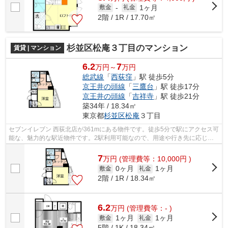
1ヶ月
敷金
-
礼金
2階 / 1R / 17.70㎡
杉並区松庵３丁目のマンション
賃貸 | マンション
6.2
7
万円～
万円
総武線
「
西荻窪
」駅 徒歩5分
京王井の頭線
「
三鷹台
」駅 徒歩17分
京王井の頭線
「
吉祥寺
」駅 徒歩21分
築34年 / 18.34㎡
東京都
杉並区
松庵
３丁目
セブンイレブン 西荻北店が361mにある物件です。徒歩5分で駅にアクセス可
能な、魅力的な駅近物件です。2駅利用可能なので、用途や行き先に応じて
経路を選択できます。こちらの物件はマ...
7
万
円
(管理費等：10,000円 )
0ヶ月
1ヶ月
敷金
礼金
2階 / 1R / 18.34㎡
6.2
万
円
(管理費等：- )
1ヶ月
1ヶ月
敷金
礼金
5階 / 1K / 18.34㎡