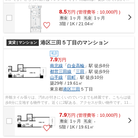
る駅があります。行動範囲が広がる2駅利...
8.5
万
円
(管理費等：10,000円 )
1ヶ月
1ヶ月
敷金
礼金
3階 / 1K / 21.04㎡
港区三田５丁目のマンション
賃貸 | マンション
礼0
7.9
万円
南北線
「
白金高輪
」駅 徒歩8分
都営三田線
「
三田
」駅 徒歩9分
山手線
「
田町
」駅 徒歩10分
築29年 / 19.61㎡
東京都
港区
三田
５丁目
外観タイル張りは、汚れが付きにくいのでいつまでも綺麗です。こちらは徒
歩8分に立地する物件です。近くに2駅ある、アクセスが良い物件です。11階
建てで快適な物件。当社スタッフが地...
7.9
万
円
(管理費等：10,000円 )
1ヶ月
敷金
礼金
-
5階 / 1K / 19.61㎡