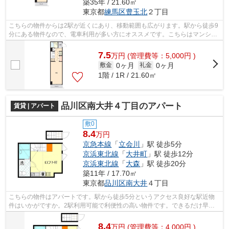
築35年 / 21.60㎡
東京都
練馬区
豊玉北
２丁目
こちらの物件からは2駅が近くにあり、移動範囲も広がります。駅から徒歩9
分にある物件なので、電車利用が多い方にオススメです。こちらはマンショ
ンタイプになります。こだわりの賃貸...
7.5
万
円
(管理費等：5,000円 )
0ヶ月
0ヶ月
敷金
礼金
1階 / 1R / 21.60㎡
品川区南大井４丁目のアパート
賃貸 | アパート
敷0
8.4
万円
京急本線
「
立会川
」駅 徒歩5分
京浜東北線
「
大井町
」駅 徒歩12分
京浜東北線
「
大森
」駅 徒歩20分
築11年 / 17.70㎡
東京都
品川区
南大井
４丁目
こちらの物件はアパートです。駅から徒歩5分というアクセス良好な駅近物
件はいかがですか。2駅利用可能で利便性の高い物件です。できるだけ早め
に不動産情報を集めたい方は当社スタッ...
8.4
万
円
(管理費等：4,000円 )