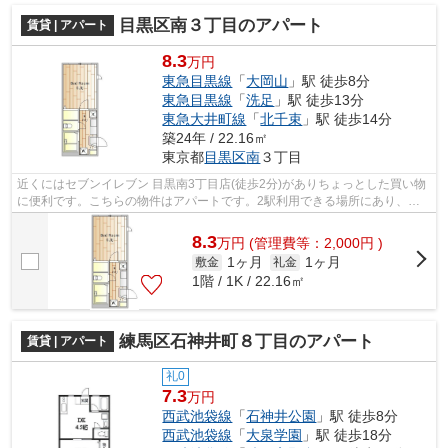
目黒区南３丁目のアパート
賃貸 | アパート
8.3
万円
東急目黒線
「
大岡山
」駅 徒歩8分
東急目黒線
「
洗足
」駅 徒歩13分
東急大井町線
「
北千束
」駅 徒歩14分
築24年 / 22.16㎡
東京都
目黒区
南
３丁目
近くにはセブンイレブン 目黒南3丁目店(徒歩2分)がありちょっとした買い物
に便利です。こちらの物件はアパートです。2駅利用できる場所にあり、行
き先に合わせて使い分けができます。...
8.3
万
円
(管理費等：2,000円 )
1ヶ月
1ヶ月
敷金
礼金
1階 / 1K / 22.16㎡
練馬区石神井町８丁目のアパート
賃貸 | アパート
礼0
7.3
万円
西武池袋線
「
石神井公園
」駅 徒歩8分
西武池袋線
「
大泉学園
」駅 徒歩18分