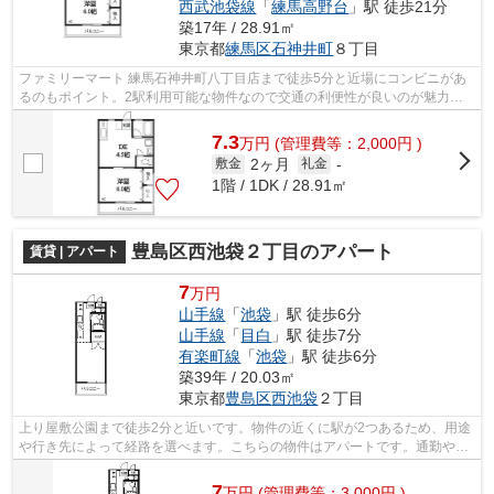
西武池袋線
「
練馬高野台
」駅 徒歩21分
築17年 / 28.91㎡
東京都
練馬区
石神井町
８丁目
ファミリーマート 練馬石神井町八丁目店まで徒歩5分と近場にコンビニがあ
るのもポイント。2駅利用可能な物件なので交通の利便性が良いのが魅力で
す。こちらの物件はアパートです。駅か...
7.3
万
円
(管理費等：2,000円 )
2ヶ月
敷金
礼金
-
1階 / 1DK / 28.91㎡
豊島区西池袋２丁目のアパート
賃貸 | アパート
7
万円
山手線
「
池袋
」駅 徒歩6分
山手線
「
目白
」駅 徒歩7分
有楽町線
「
池袋
」駅 徒歩6分
築39年 / 20.03㎡
東京都
豊島区
西池袋
２丁目
上り屋敷公園まで徒歩2分と近いです。物件の近くに駅が2つあるため、用途
や行き先によって経路を選べます。こちらの物件はアパートです。通勤やお
出かけに便利な、徒歩6分に駅のある物...
7
万
円
(管理費等：3,000円 )