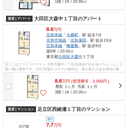
1階 / 1K / 20.80㎡
大田区大森中１丁目のアパート
賃貸 | アパート
8.6
万円
京急本線
「
大森町
」駅 徒歩7分
京急空港線
「
京急蒲田
」駅 徒歩19分
京急本線
「
梅屋敷
」駅 徒歩9分
築9年 / 20.00㎡
東京都
大田区
大森中
１丁目
近くにはファミリーマート 大田大森中一丁目店(徒歩7分)がありちょっとした
買い物に便利です。2017年築のコチラの物件は、落ち着きのある室内が魅力
的です。こちらの物件はアパートで...
8.6
万
円
(管理費等：3,000円 )
1ヶ月
1ヶ月
敷金
礼金
3階 / 1K / 20.00㎡
足立区西綾瀬１丁目のマンション
賃貸 | マンション
敷0
7.7
万円