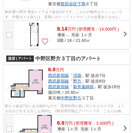
東京都
世田谷区
下馬
６丁目
駒沢通り野沢 東急ストアまで徒歩2分です。こちらの物件はマンションで
す。外観タイル張りは、長期にわたってメンテナンスが必要ありません。近
くに2駅ある、アクセスが良い物件です。...
8.14
万
円
(管理費等：14,000円 )
1ヶ月
敷金
-
礼金
5階 / 1K / 21.60㎡
中野区野方３丁目のアパート
賃貸 | アパート
6.9
万円
西武新宿線
「
沼袋
」駅 徒歩7分
西武新宿線
「
野方
」駅 徒歩8分
西武新宿線
「
新井薬師前
」駅 徒歩18分
築20年 / 20.80㎡
東京都
中野区
野方
３丁目
駅から徒歩7分にある物件なので、電車利用が多い方にオススメです。よく
お出かけをする方にも便利な、2駅利用可能なアパートです。こちらの物件
はアパートです。当社オススメの賃貸物...
6.9
万
円
(管理費等：3,000円 )
1ヶ月
1ヶ月
敷金
礼金