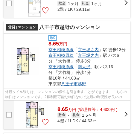
1ヶ月
1ヶ月
敷金
礼金
2階 / 1K / 29.11㎡
八王子市越野のマンション
賃貸 | マンション
敷0
8.65
万円
京王相模原線
「
京王堀之内
」駅 徒歩13分
京王相模原線
「
京王堀之内
」駅 バス6
分 「大竹橋」 停歩3分
京王相模原線
「
南大沢
」駅 バス16
分 「大竹橋」 停歩4分
築10年 / 44.63㎡
東京都
八王子市
越野
外観タイル張りは、マンションの個性を引き出すことができます。こちらの
物件はマンションです。2駅利用可能な物件なので交通の利便性が良いのが
魅力です。平成28年に建設された物件で...
8.65
万
円
(管理費等：4,600円 )
1.5ヶ月
敷金
-
礼金
4階 / 1LDK / 44.63㎡