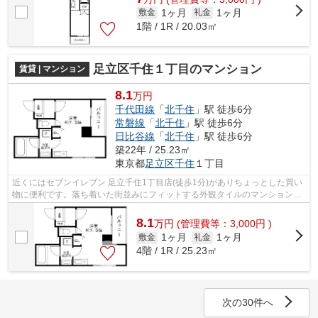
1ヶ月
1ヶ月
敷金
礼金
1階 / 1R / 20.03㎡
足立区千住１丁目のマンション
賃貸 | マンション
8.1
万円
千代田線
「
北千住
」駅 徒歩6分
常磐線
「
北千住
」駅 徒歩6分
日比谷線
「
北千住
」駅 徒歩6分
築22年 / 25.23㎡
東京都
足立区
千住
１丁目
近くにはセブンイレブン 足立千住1丁目店(徒歩1分)がありちょっとした買い
物に便利です。落ち着いた街並みにフィットする外観タイルのマンション。
朝に慌てることなく行動するために駅...
8.1
万
円
(管理費等：3,000円 )
1ヶ月
1ヶ月
敷金
礼金
4階 / 1R / 25.23㎡
次の30件へ