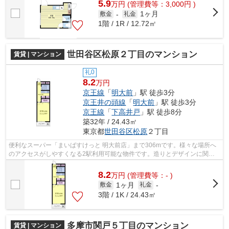
5.9
万
円
(管理費等：3,000円 )
1ヶ月
敷金
-
礼金
1階 / 1R / 12.72㎡
世田谷区松原２丁目のマンション
賃貸 | マンション
礼0
8.2
万円
京王線
「
明大前
」駅 徒歩3分
京王井の頭線
「
明大前
」駅 徒歩3分
京王線
「
下高井戸
」駅 徒歩8分
築32年 / 24.43㎡
東京都
世田谷区
松原
２丁目
便利なスーパー「まいばすけっと 明大前店」まで306mです。様々な場所へ
のアクセスがしやすくなる2駅利用可能な物件です。造りとデザインに関し
て、自信をもって情報を提供できるマン...
8.2
万
円
(管理費等：- )
1ヶ月
敷金
礼金
-
3階 / 1K / 24.43㎡
多摩市関戸５丁目のマンション
賃貸 | マンション