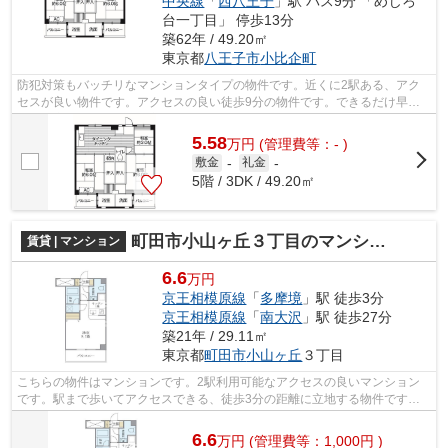
中央線
「
西八王子
」駅 バス9分 「めじろ
台一丁目」 停歩13分
築62年 / 49.20㎡
東京都
八王子市
小比企町
防犯対策もバッチリなマンションタイプの物件です。近くに2駅ある、アク
セスが良い物件です。アクセスの良い徒歩9分の物件です。できるだけ早め
に不動産情報を集めたい方は当社スタッ...
5.58
万
円
(管理費等：- )
敷金
-
礼金
-
5階 / 3DK / 49.20㎡
町田市小山ヶ丘３丁目のマンション
賃貸 | マンション
6.6
万円
京王相模原線
「
多摩境
」駅 徒歩3分
京王相模原線
「
南大沢
」駅 徒歩27分
築21年 / 29.11㎡
東京都
町田市
小山ヶ丘
３丁目
こちらの物件はマンションです。2駅利用可能なアクセスの良いマンション
です。駅まで歩いてアクセスできる、徒歩3分の距離に立地する物件です。
物件探しに悩んでしまって時間が掛かっ...
6.6
万
円
(管理費等：1,000円 )