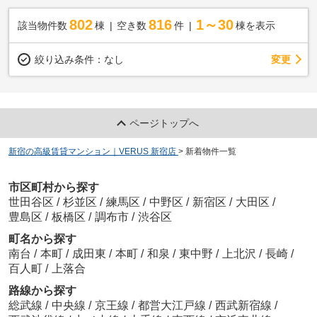
802
816
1～30
該当物件数
棟
空き数
件
棟を表示
変更
絞り込み条件：
なし
ページトップへ
新宿の高級賃貸マンション｜VERUS 新宿店
>
新着物件一覧
市区町村から探す
世田谷区
/
杉並区
/
練馬区
/
中野区
/
新宿区
/
大田区
/
豊島区
/
板橋区
/
調布市
/
渋谷区
町名から探す
南台
/
本町
/
成田東
/
本町
/
和泉
/
東中野
/
上北沢
/
長崎
/
百人町
/
上落合
路線から探す
総武線
/
中央線
/
京王線
/
都営大江戸線
/
西武新宿線
/