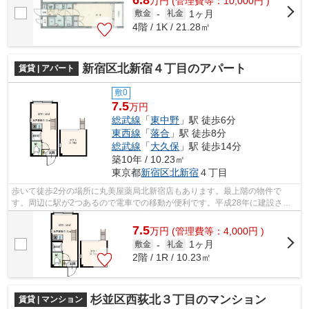
万
円
(管理費等：10,000円 )
1ヶ月
敷金
-
礼金
4階 / 1K / 21.28㎡
新宿区北新宿４丁目のアパート
賃貸 | アパート
敷0
7.5
万円
総武線
「
東中野
」駅 徒歩6分
東西線
「
落合
」駅 徒歩8分
総武線
「
大久保
」駅 徒歩14分
築10年 / 10.23㎡
東京都
新宿区
北新宿
４丁目
歩いて徒歩2分の場所に丸美屋薬局北新宿店もあります。最上階の物件で
す。周辺に駅が2つあるので電車での移動が便利です。平成28年に建設され
た物件です。できるだけ早めに不動産情報...
7.5
万
円
(管理費等：4,000円 )
1ヶ月
敷金
-
礼金
2階 / 1R / 10.23㎡
杉並区西荻北３丁目のマンション
賃貸 | マンション