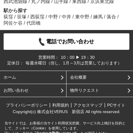
西武池袋線
/
丸ノ内線
/
山手線
/
東西線
/
京浜東北線
駅から探す
荻窪
/
笹塚
/
西荻窪
/
中野
/
中井
/
東中野
/
練馬
/
落合
/
阿佐ケ谷
/
代田橋
電話でお問い合わせ
営業時間：
10：00 ▶ 19：30
定休日：
毎週水曜日（但し、1月～3月は営業しております）
ホーム
会社概要
お問い合わせ
物件リクエスト
プライバシーポリシー
利用規約
アクセスマップ
PCサイト
Copyright(c) 株式会社VERUS 新宿店 All rights reserved.
当サイトでは、お客様の当サイト利用状況把握、サービス向上検討を目的と
して、クッキー（Cookie）を使用しています。