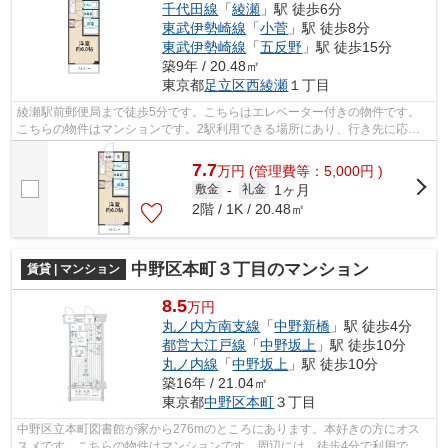
千代田線
「
綾瀬
」駅 徒歩6分
東武伊勢崎線
「
小菅
」駅 徒歩8分
東武伊勢崎線
「
五反野
」駅 徒歩15分
築9年 / 20.48㎡
東京都
足立区
西綾瀬
１丁目
綾瀬駅前郵便局まで徒歩5分です。こちらはエレベーター付きの物件です。
こちらの物件はマンションです。2駅利用できる場所にあり、行き先に応じ
て乗車駅の使い分けができます。当社ス...
7.7
万
円
(管理費等：5,000円 )
1ヶ月
敷金
-
礼金
2階 / 1K / 20.48㎡
中野区本町３丁目のマンション
賃貸 | マンション
8.5
万円
丸ノ内方南支線
「
中野新橋
」駅 徒歩4分
都営大江戸線
「
中野坂上
」駅 徒歩10分
丸ノ内線
「
中野坂上
」駅 徒歩10分
築16年 / 21.04㎡
東京都
中野区
本町
３丁目
中野区立本町図書館が家から276mのところにあります。本好きの方にオス
スメです。こちらの物件はマンションです。周辺には、徒歩4分で利用でき