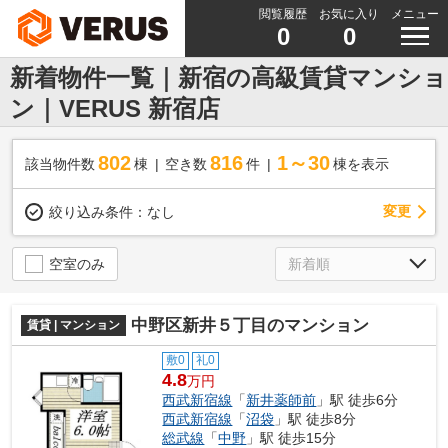
閲覧履歴
お気に入り
メニュー
0
0
新着物件一覧｜新宿の高級賃貸マンショ
ン｜VERUS 新宿店
802
816
1～30
該当物件数
棟
空き数
件
棟を表示
変更
絞り込み条件：
なし
空室のみ
中野区新井５丁目のマンション
賃貸 | マンション
敷0
礼0
4.8
万円
西武新宿線
「
新井薬師前
」駅 徒歩6分
西武新宿線
「
沼袋
」駅 徒歩8分
総武線
「
中野
」駅 徒歩15分