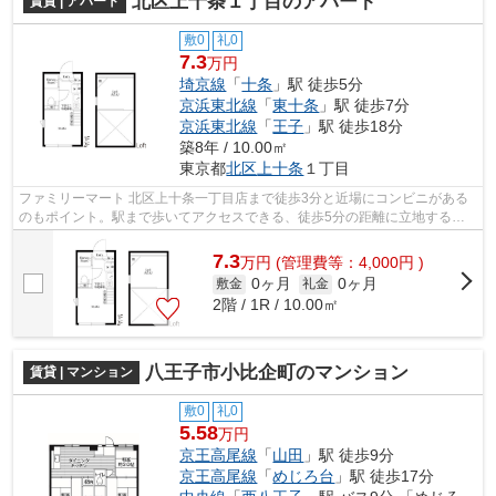
北区上十条１丁目のアパート
賃貸 | アパート
敷0
礼0
7.3
万円
埼京線
「
十条
」駅 徒歩5分
京浜東北線
「
東十条
」駅 徒歩7分
京浜東北線
「
王子
」駅 徒歩18分
築8年 / 10.00㎡
東京都
北区
上十条
１丁目
ファミリーマート 北区上十条一丁目店まで徒歩3分と近場にコンビニがある
のもポイント。駅まで歩いてアクセスできる、徒歩5分の距離に立地する物
件です。平成29年築の物件です。最上階...
7.3
万
円
(管理費等：4,000円 )
0ヶ月
0ヶ月
敷金
礼金
2階 / 1R / 10.00㎡
八王子市小比企町のマンション
賃貸 | マンション
敷0
礼0
5.58
万円
京王高尾線
「
山田
」駅 徒歩9分
京王高尾線
「
めじろ台
」駅 徒歩17分