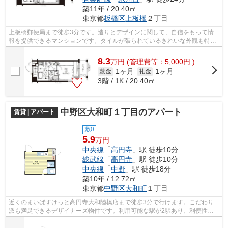
築11年 / 20.40㎡
東京都
板橋区
上板橋
２丁目
上板橋郵便局まで徒歩3分です。造りとデザインに関して、自信をもって情
報を提供できるマンションです。タイルが張られているきれいな外観も特徴
の一つです。こちらのマンションは2駅...
8.3
万
円
(管理費等：5,000円 )
1ヶ月
1ヶ月
敷金
礼金
3階 / 1K / 20.40㎡
中野区大和町１丁目のアパート
賃貸 | アパート
敷0
5.9
万円
中央線
「
高円寺
」駅 徒歩10分
総武線
「
高円寺
」駅 徒歩10分
中央線
「
中野
」駅 徒歩18分
築10年 / 12.72㎡
東京都
中野区
大和町
１丁目
近くのまいばすけっと高円寺大和陸橋店まで徒歩3分で行けます。こだわり
派も満足できるデザイナーズ物件です。利用可能な駅が2駅あり、利便性の
高い物件です。周辺環境も良好で、魅力...